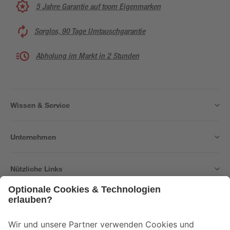
5 Jahre Garantie auf toom Eigenmarken
Sorglos, 90 Tage Umtauschgarantie
Abholung im Markt in 2 Stunden
Wissen & Service
Unternehmen
Nützliche Links
Bleib auf dem Laufenden mit unserem Newsletter
Der toom Newsletter: Keine Angebote und Aktionen mehr verpassen!