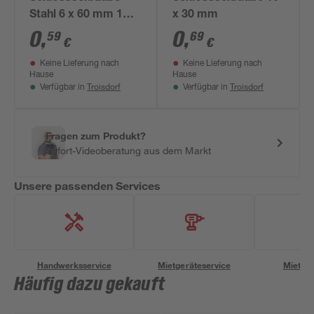
Stahl 6 x 60 mm 1
x 30 mm
Stück
0
,
0
,
59
69
€
€
Keine Lieferung nach
Keine Lieferung nach
Hause
Hause
Troisdorf
Troisdorf
Verfügbar in
Verfügbar in
Fragen zum Produkt?
Sofort-Videoberatung aus dem Markt
Unsere passenden Services
Handwerksservice
Mietgeräteservice
Miettra
Häufig dazu gekauft