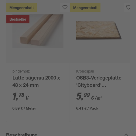
Mengenrabatt
Mengenrabatt
Bestseller
binderholz
Kronospan
Latte sägerau 2000 x
OSB3-Verlegeplatte
48 x 24 mm
'Cityboard'
ungeschliffen 1690 x
1
,
5
,
78
99
€
€
/ m²
634 x 12 mm
0,89 € / Meter
6,41 € / Pack
Beschreibung