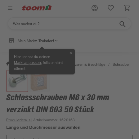
Mein Markt:
Troisdorf
✕
Hier kannst du deinen
, falls er nicht
Markt anpassen
/
Werkstatt & Maschinen
/
Eisenwaren & Beschläge
/
Schrauben
/
stimmt.
Schlossschrauben M6 x 30 mm
verzinkt DIN 603 50 Stück
Produktdetails
| Artikelnummer
:
1620163
Länge und Durchmesser auswählen