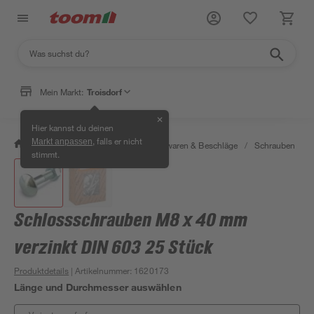
Mein Markt:
Troisdorf
✕
Hier kannst du deinen
, falls er nicht
Markt anpassen
/
Werkstatt & Maschinen
/
Eisenwaren & Beschläge
/
Schrauben
/
stimmt.
Schlossschrauben M8 x 40 mm
verzinkt DIN 603 25 Stück
Produktdetails
| Artikelnummer
:
1620173
Länge und Durchmesser auswählen