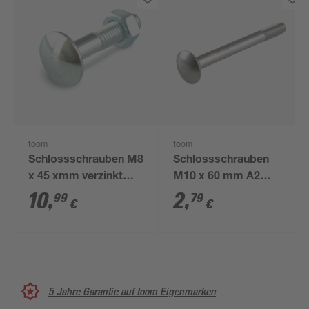
toom
toom
Schlossschrauben M8
Schlossschrauben
x 45 xmm verzinkt
M10 x 60 mm A2
DIN 603 25 Stück
verzinkt DIN 603
10
,
2
,
99
79
€
€
5 Jahre Garantie auf toom Eigenmarken