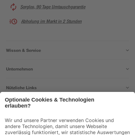
Sorglos, 90 Tage Umtauschgarantie
Abholung im Markt in 2 Stunden
Wissen & Service
Unternehmen
Nützliche Links
Bleib auf dem Laufenden mit unserem Newsletter
Der toom Newsletter: Keine Angebote und Aktionen mehr verpassen!
Zur Newsletter Anmeldung