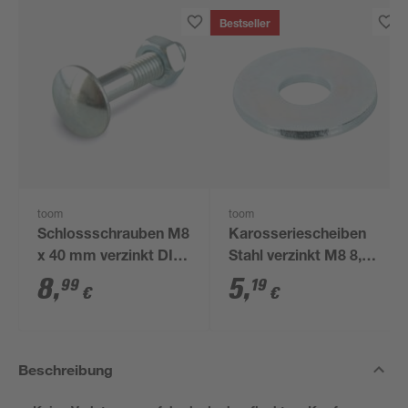
Bestseller
toom
toom
Schlossschrauben M8
Karosseriescheiben
x 40 mm verzinkt DIN
Stahl verzinkt M8 8,4
603 25 Stück
mm 40 Stück
8
,
5
,
99
19
€
€
Beschreibung