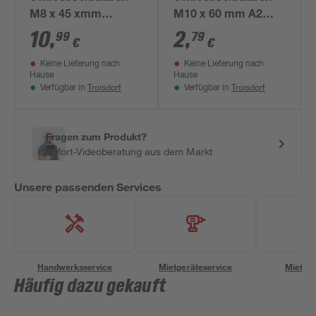
M8 x 45 xmm
M10 x 60 mm A2
verzinkt DIN 603 25
verzinkt DIN 603
10
,
2
,
99
79
€
€
Stück
Keine Lieferung nach
Keine Lieferung nach
Hause
Hause
Troisdorf
Troisdorf
Verfügbar in
Verfügbar in
Fragen zum Produkt?
Sofort-Videoberatung aus dem Markt
Unsere passenden Services
Handwerksservice
Mietgeräteservice
Miettra
Häufig dazu gekauft