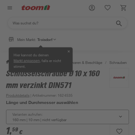
Mein Markt:
Troisdorf
✕
Hier kannst du deinen
, falls er nicht
Markt anpassen
/
Werkstatt & Maschinen
/
Eisenwaren & Beschläge
/
Schrauben
/
stimmt.
Schlüsselschraube Ø 10 x 160
mm verzinkt DIN571
Produktdetails
| Artikelnummer
:
1624535
Länge und Durchmesser auswählen
Varianten aufrufen:
160 mm | 10 mm
|
nicht verfügbar
1
,
59
€