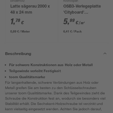
binderholz
Kronospan
Latte sägerau 2000 x
OSB3-Verlegeplatte
48 x 24 mm
'Cityboard'
ungeschliffen 1690 x
1
,
5
,
78
99
€
€
/ m²
634 x 12 mm
0,89 € / Meter
6,41 € / Pack
Beschreibung
Für schwere Konstruktionen aus Holz oder Metall
Teilgewinde verleiht Festigkeit
toom Qualitätsmarke
Für langanhaltende, schwere Verbindungen aus Holz oder
Metall greifen Sie am besten zu den Schlüsselschrauben
unserer toom Qualitätsmarke. Dank des Teilgewindes zieht die
Schraube die Konstruktion fest an, wodurch sie besonders viel
Stabilität erhält. Die Sechskant-Holzschraube ist verzinkt und
kann vielseitig eingesetzt werden. Achten Sie jedoch darauf,