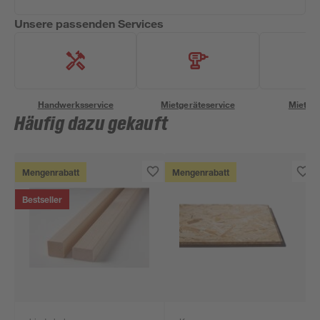
Unsere passenden Services
Handwerksservice
Mietgeräteservice
Miettra
Häufig dazu gekauft
Mengenrabatt
Mengenrabatt
Bestseller