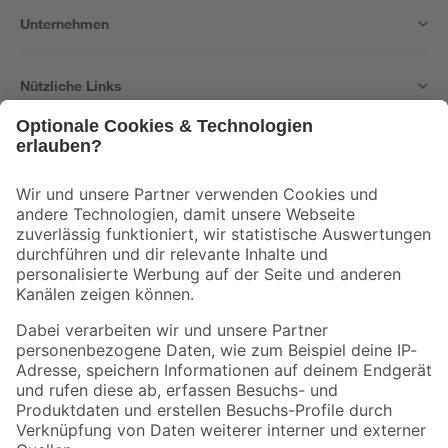
Unternehmen
Nützliche Links
Bleib auf dem Laufenden mit unserem Newsletter
Der toom Newsletter: Keine Angebote und Aktionen mehr verpassen!
Zur Newsletter Anmeldung
Folge uns
Zahlungsarten
Versandarten