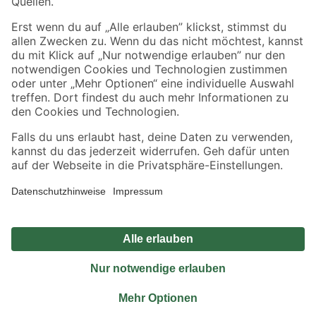
Sicher einkaufen
Jetzt die toom-App herunterladen
Alle Preisangaben in EUR inkl. gesetzl. MwSt.. Die dargestellten Angebote sind unter
Umständen nicht in allen Märkten verfügbar. Die angegebenen Verfügbarkeiten beziehen
sich auf den unter "Mein Markt" ausgewählten toom Baumarkt. Alle Angebote und
Produkte nur solange der Vorrat reicht.
*Paketversand ab 59 € versandkostenfrei, gilt nicht für Artikel mit Speditionsversand, hier
fallen zusätzliche Versandkosten an.
Datenschutz
Privatsphäre
Impressum
AGB
Nutzungsbedingungen
Widerrufsrecht
Vertrag widerrufen
Barrierefreiheit
© 2026 toom Baumarkt GmbH