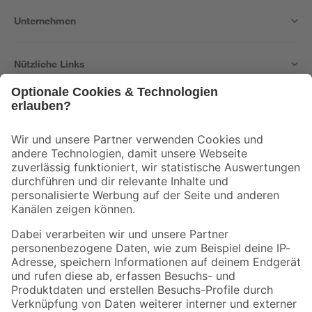
Unternehmen
Nützliche Links
Bleib auf dem Laufenden mit unserem Newsletter
Der toom Newsletter: Keine Angebote und Aktionen mehr verpassen!
Zur Newsletter Anmeldung
Folge uns
Zahlungsarten
Versandarten