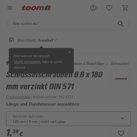
Mein Markt:
Troisdorf
✕
Hier kannst du deinen
, falls er nicht
Markt anpassen
/
Werkstatt & Maschinen
/
Eisenwaren & Beschläge
/
Schrauben
/
stimmt.
Schlüsselschrauben Ø 8 x 180
mm verzinkt DIN 571
Produktdetails
| Artikelnummer
:
1624337
Länge und Durchmesser auswählen
Varianten aufrufen:
180 mm | 8 mm
|
nicht verfügbar
1
,
39
€