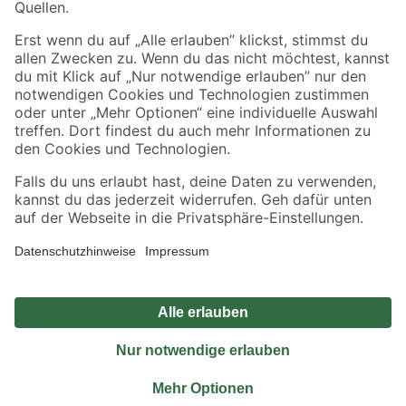
Sicher einkaufen
Jetzt die toom-App herunterladen
Alle Preisangaben in EUR inkl. gesetzl. MwSt.. Die dargestellten Angebote sind unter
Umständen nicht in allen Märkten verfügbar. Die angegebenen Verfügbarkeiten beziehen
sich auf den unter "Mein Markt" ausgewählten toom Baumarkt. Alle Angebote und
Produkte nur solange der Vorrat reicht.
*Paketversand ab 59 € versandkostenfrei, gilt nicht für Artikel mit Speditionsversand, hier
fallen zusätzliche Versandkosten an.
Datenschutz
Privatsphäre
Impressum
AGB
Nutzungsbedingungen
Widerrufsrecht
Vertrag widerrufen
Barrierefreiheit
© 2026 toom Baumarkt GmbH