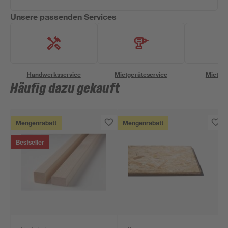
Unsere passenden Services
Handwerksservice
Mietgeräteservice
Miettra
Häufig dazu gekauft
Mengenrabatt
Mengenrabatt
Bestseller