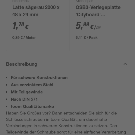
binderholz
Kronospan
Latte sägerau 2000 x
OSB3-Verlegeplatte
48 x 24 mm
'Cityboard'
ungeschliffen 1690 x
1
,
5
,
78
99
€
€
/ m²
634 x 12 mm
0,89 € / Meter
6,41 € / Pack
Beschreibung
Für schwere Konstruktionen
Aus verzinktem Stahl
Mit Teilgewinde
Nach DIN 571
toom Qualitätsmarke
Haben Sie Großes vor? Dann entscheiden Sie sich für die
Schlüsselschrauben in toom Qualität, um dauerhafte
Verbindungen in schweren Konstruktionen zu setzen. Das
Teilgewinde der Schraube sorgt für eine einfache Verarbeitung