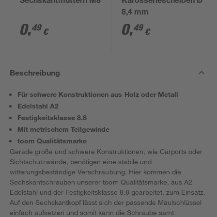
Sechskantmuttern M8
Karosseriescheiben Ø
8,4 mm
0
,
0
,
49
49
€
€
Beschreibung
Für schwere Konstruktionen aus Holz oder Metall
Edelstahl A2
Festigkeitsklasse 8.8
Mit metrischem Teilgewinde
toom Qualitätsmarke
Gerade große und schwere Konstruktionen, wie Carports oder
Sichtschutzwände, benötigen eine stabile und
witterungsbeständige Verschraubung. Hier kommen die
Sechskantschrauben unserer toom Qualitätsmarke, aus A2
Edelstahl und der Festigkeitsklasse 8.8 gearbeitet, zum Einsatz.
Auf den Sechskantkopf lässt sich der passende Maulschlüssel
einfach aufsetzen und somit kann die Schraube samt