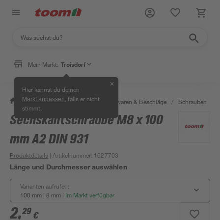
Mein Markt:
Troisdorf
✕
Hier kannst du deinen
, falls er nicht
Markt anpassen
/
Werkstatt & Maschinen
/
Eisenwaren & Beschläge
/
Schrauben
/
stimmt.
Sechskantschraube M8 x 100
mm A2 DIN 931
Produktdetails
| Artikelnummer
:
1627703
Länge und Durchmesser auswählen
Varianten aufrufen:
100 mm | 8 mm
|
Im Markt verfügbar
2
,
29
€