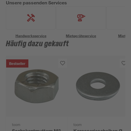
Unsere passenden Services
Handwerksservice
Mietgeräteservice
Miettra
Häufig dazu gekauft
Bestseller
toom
toom