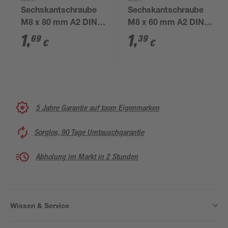
Sechskantschraube
Sechskantschraube
M8 x 80 mm A2 DIN
M8 x 60 mm A2 DIN
931
931
1
,
1
,
69
39
€
€
5 Jahre Garantie auf toom Eigenmarken
Sorglos, 90 Tage Umtauschgarantie
Abholung im Markt in 2 Stunden
Wissen & Service