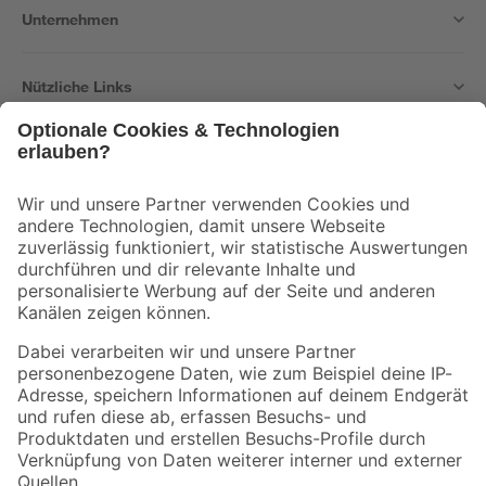
Unternehmen
Nützliche Links
Bleib auf dem Laufenden mit unserem Newsletter
Der toom Newsletter: Keine Angebote und Aktionen mehr verpassen!
Zur Newsletter Anmeldung
Folge uns
Zahlungsarten
Versandarten