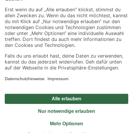
Sicher einkaufen
Jetzt die toom-App herunterladen
Alle Preisangaben in EUR inkl. gesetzl. MwSt.. Die dargestellten Angebote sind unter
Umständen nicht in allen Märkten verfügbar. Die angegebenen Verfügbarkeiten beziehen
sich auf den unter "Mein Markt" ausgewählten toom Baumarkt. Alle Angebote und
Produkte nur solange der Vorrat reicht.
*Paketversand ab 59 € versandkostenfrei, gilt nicht für Artikel mit Speditionsversand, hier
fallen zusätzliche Versandkosten an.
Datenschutz
Privatsphäre
Impressum
AGB
Nutzungsbedingungen
Widerrufsrecht
Vertrag widerrufen
Barrierefreiheit
© 2026 toom Baumarkt GmbH