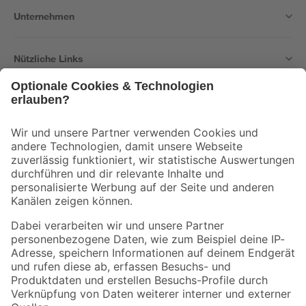
Unternehmen
Nützliche Links
Bleib auf dem Laufenden mit unserem Newsletter
Der toom Newsletter: Keine Angebote und Aktionen mehr verpassen!
Zur Newsletter Anmeldung
Folge uns
Zahlungsarten
Versandarten