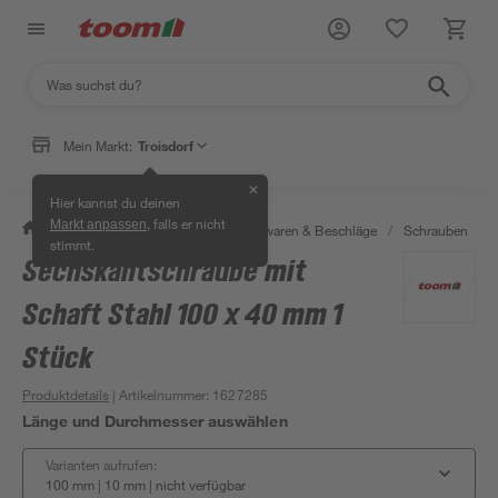
Mein Markt:
Troisdorf
✕
Hier kannst du deinen
, falls er nicht
Markt anpassen
/
Werkstatt & Maschinen
/
Eisenwaren & Beschläge
/
Schrauben
/
stimmt.
Sechskantschraube mit
Schaft Stahl 100 x 40 mm 1
Stück
Produktdetails
| Artikelnummer
:
1627285
Länge und Durchmesser auswählen
Varianten aufrufen:
100 mm | 10 mm
|
nicht verfügbar