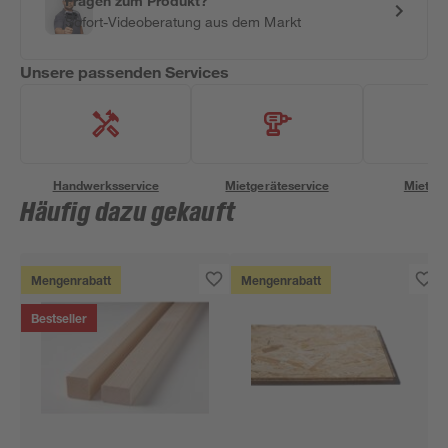
Fragen zum Produkt?
Sofort-Videoberatung aus dem Markt
Unsere passenden Services
Handwerksservice
Mietgeräteservice
Miettra
Häufig dazu gekauft
Mengenrabatt
Mengenrabatt
Bestseller