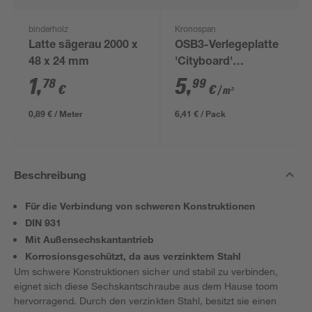
binderholz
Kronospan
Latte sägerau 2000 x
OSB3-Verlegeplatte
48 x 24 mm
'Cityboard'
ungeschliffen 1690 x
1
,
5
,
78
99
€
€
/ m²
634 x 12 mm
0,89 € / Meter
6,41 € / Pack
Beschreibung
Für die Verbindung von schweren Konstruktionen
DIN 931
Mit Außensechskantantrieb
Korrosionsgeschützt, da aus verzinktem Stahl
Um schwere Konstruktionen sicher und stabil zu verbinden,
eignet sich diese Sechskantschraube aus dem Hause toom
hervorragend. Durch den verzinkten Stahl, besitzt sie einen