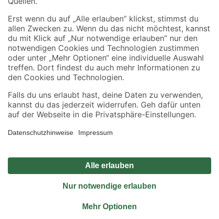
Sicher einkaufen
Jetzt die toom-App herunterladen
Alle Preisangaben in EUR inkl. gesetzl. MwSt.. Die dargestellten Angebote sind unter
Umständen nicht in allen Märkten verfügbar. Die angegebenen Verfügbarkeiten beziehen
sich auf den unter "Mein Markt" ausgewählten toom Baumarkt. Alle Angebote und
Produkte nur solange der Vorrat reicht.
*Paketversand ab 59 € versandkostenfrei, gilt nicht für Artikel mit Speditionsversand, hier
fallen zusätzliche Versandkosten an.
Datenschutz
Privatsphäre
Impressum
AGB
Nutzungsbedingungen
Widerrufsrecht
Vertrag widerrufen
Barrierefreiheit
© 2026 toom Baumarkt GmbH