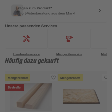
Fragen zum Produkt?
Sofort-Videoberatung aus dem Markt
Unsere passenden Services
Handwerksservice
Mietgeräteservice
Miettra
Häufig dazu gekauft
Mengenrabatt
Mengenrabatt
Bestseller