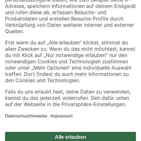
Zahlungsarten
Versandarten
Sicher einkaufen
Jetzt die toom-App herunterladen
Alle Preisangaben in EUR inkl. gesetzl. MwSt.. Die dargestellten Angebote sind unter
Umständen nicht in allen Märkten verfügbar. Die angegebenen Verfügbarkeiten beziehen
sich auf den unter "Mein Markt" ausgewählten toom Baumarkt. Alle Angebote und
Produkte nur solange der Vorrat reicht.
*Paketversand ab 59 € versandkostenfrei, gilt nicht für Artikel mit Speditionsversand, hier
fallen zusätzliche Versandkosten an.
Datenschutz
Privatsphäre
Impressum
AGB