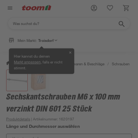
Mein Markt:
Troisdorf
✕
Hier kannst du deinen
, falls er nicht
Markt anpassen
/
Werkstatt & Maschinen
/
Eisenwaren & Beschläge
/
Schrauben
/
stimmt.
Sechskantschrauben M6 x 100 mm
verzinkt DIN 601 25 Stück
Produktdetails
| Artikelnummer
:
1620197
Länge und Durchmesser auswählen