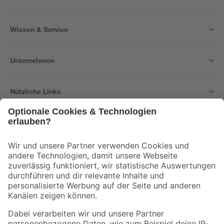
Wissen & Service
Unternehmen
Nützliche Links
Bleib auf dem Laufenden mit unserem Newsletter
Der toom Newsletter: Keine Angebote und Aktionen mehr verpassen!
Zur Newsletter Anmeldung
Folge uns