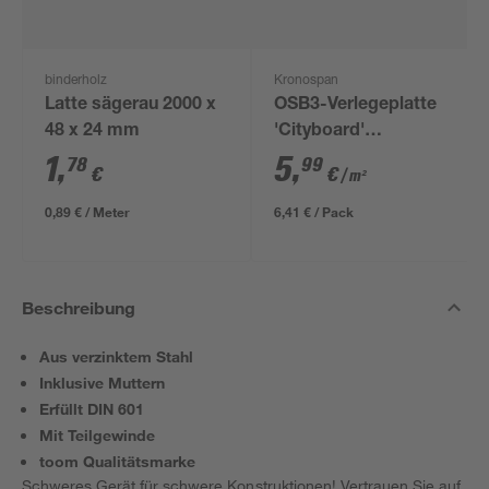
binderholz
Kronospan
Latte sägerau 2000 x
OSB3-Verlegeplatte
48 x 24 mm
'Cityboard'
ungeschliffen 1690 x
1
,
5
,
78
99
€
€
/ m²
634 x 12 mm
0,89 € / Meter
6,41 € / Pack
Beschreibung
Aus verzinktem Stahl
Inklusive Muttern
Erfüllt DIN 601
Mit Teilgewinde
toom Qualitätsmarke
Schweres Gerät für schwere Konstruktionen! Vertrauen Sie auf