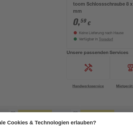
toom Schlossschraube 8 x
mm
0
,
59
€
Keine Lieferung nach Hause
Troisdorf
Verfügbar in
Unsere passenden Services
Handwerksservice
Mietgerät
Mengenrabatt
Mengenrabatt
Bestseller