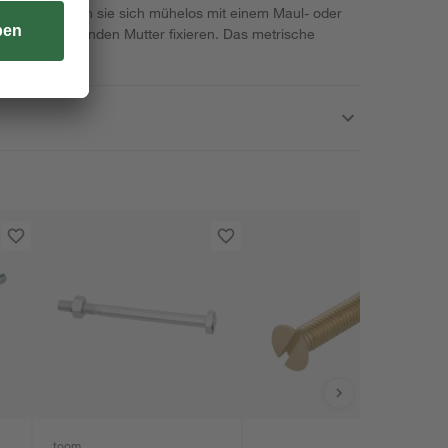
truktion lassen sie sich mühelos mit einem Maul- oder
ls einer passenden Mutter fixieren. Das metrische
abilität.