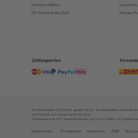
Übersicht Märkte
Auszeichn
DIY-Städte-Index 2026
Affiliate-
Zahlungsarten
Versanda
Alle Preisangaben in EUR inkl. gesetzl. MwSt.. Die dargestellten Angebote 
und Produkte nur solange der Vorrat reicht.
*Paketversand ab 59 € versandkostenfrei, gilt nicht für Artikel mit Speditionsv
Datenschutz
Privatsphäre
Impressum
AGB
Nutzun