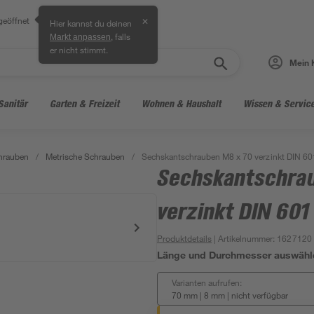
geöffnet
✕
Hier kannst du deinen
, falls
Markt anpassen
er nicht stimmt.
Mein 
Sanitär
Garten & Freizeit
Wohnen & Haushalt
Wissen & Servic
hrauben
/
Metrische Schrauben
/
Sechskantschrauben M8 x 70 verzinkt DIN 60
Sechskantschra
verzinkt DIN 601
Produktdetails
| Artikelnummer
:
1627120
Länge und Durchmesser auswähl
Varianten aufrufen:
70 mm | 8 mm
|
nicht verfügbar