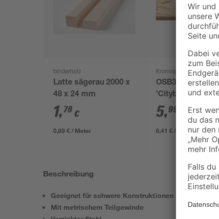
binderholz
Kronospan
Latte sägerau 2000 x
OSB3-Verlegepla
48 x 24 mm
'Cityboard'
ungeschliffen 16
1
,
5
,
78
99
€
€
/ m²
634 x 12 mm
0,89 € / Meter
6,41 € / Pack
Beschreibung
Geeignet für schwere Konstruktionen
Mit metrischem Teilgewinde
Verzinkter Stahl