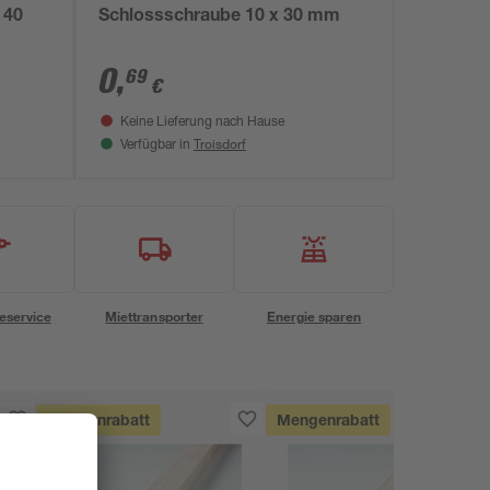
 40
Schlossschraube 10 x 30 mm
0
,
69
€
Keine Lieferung nach Hause
Troisdorf
Verfügbar in
eservice
Miettransporter
Energie sparen
Mengenrabatt
Mengenrabatt