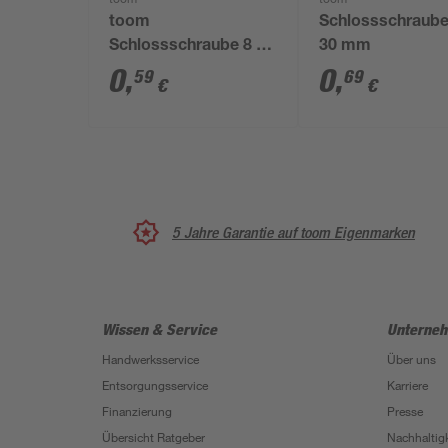
toom
toom
toom
Schlossschraube
Schlossschraube 8 x
30 mm
40 mm
0
,
0
,
59
69
€
€
5 Jahre Garantie auf toom Eigenmarken
Wissen & Service
Unterne
Handwerksservice
Über uns
Entsorgungsservice
Karriere
Finanzierung
Presse
Übersicht Ratgeber
Nachhaltigk