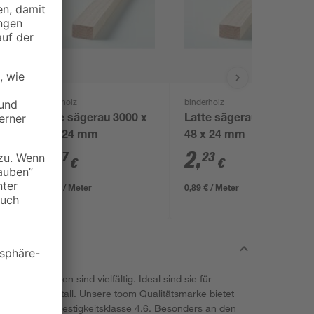
binderholz
binderholz
Latte sägerau 3000 x
Latte sägerau 2500 x
48 x 24 mm
48 x 24 mm
2
,
2
,
67
23
€
€
0,89 € / Meter
0,89 € / Meter
ntschrauben sind vielfältig. Ideal sind sie für
oder auch Metall. Unsere toom Qualitätsmarke bietet
m Stahl der Festigkeitsklasse 4.6. Besonders an den