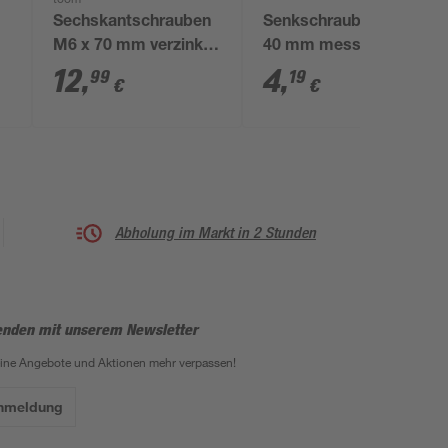
toom
Sechskantschrauben
Senkschrauben M5 x
M6 x 70 mm verzinkt
40 mm messing DIN
DIN 601 25 Stück
963 4 Stück
12
,
4
,
99
19
€
€
Abholung im Markt in 2 Stunden
enden mit unserem Newsletter
eine Angebote und Aktionen mehr verpassen!
Anmeldung