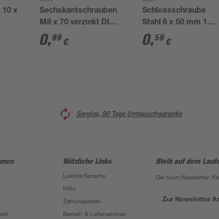
toom
toom
 10 x
Sechskantschrauben
Schlossschraube
M8 x 70 verzinkt DIN
Stahl 6 x 50 mm 1
601
Stück
0
,
0
,
99
59
€
€
Sorglos, 90 Tage Umtauschgarantie
hmen
Nützliche Links
Bleib auf dem Lauf
Leichte Sprache
Der toom Newsletter: K
Hilfe
Zur Newsletter 
Zahlungsarten
eit
Bestell- & Lieferservices