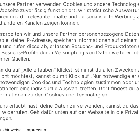
binderholz
Kronospan
tte
Rahmen sägerau
OSB3-Verlegeplatte
2000 x 58 x 38 mm
'Cityboard'
90 x
ungeschliffen 1690 x
3
,
7
,
98
59
€
€
/ m²
634 x 15 mm
1,99 € / Meter
8,12 € / Pack
Die Anwendungsbereiche für Sechska
schwere Konstruktionen aus Holz 
Sechskantschrauben aus verzinkte