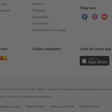
ungen
Versand
Folge uns
Programm
Rückgabe
Vorteilskarte
Gutscheine
Verkaufsoffene Sonntage
rten
Sicher einkaufen
Jetzt die toom-App
sind unter Umständen nicht in allen Märkten verfügbar. Die angegebenen Verfügbarkeiten beziehen s
ersand, hier fallen zusätzliche Versandkosten an.
gsbedingungen
Widerrufsrecht
Vertrag widerrufen
Barrierefreiheit