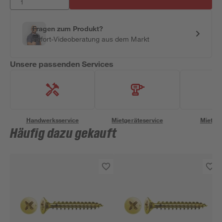
Fragen zum Produkt?
Sofort-Videoberatung aus dem Markt
Unsere passenden Services
Handwerksservice
Mietgeräteservice
Miettra
Häufig dazu gekauft