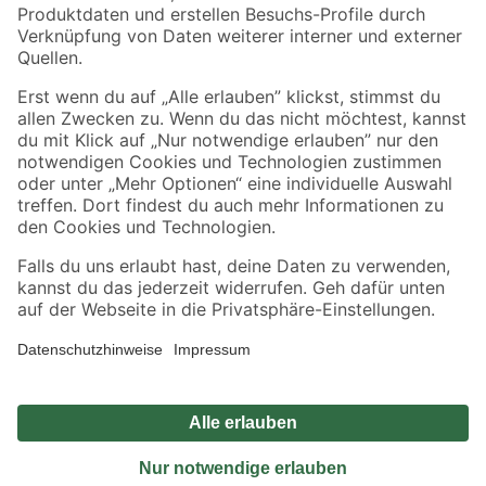
Sicher einkaufen
Jetzt die toom-App herunterladen
Alle Preisangaben in EUR inkl. gesetzl. MwSt.. Die dargestellten Angebote sind unter
Umständen nicht in allen Märkten verfügbar. Die angegebenen Verfügbarkeiten beziehen
sich auf den unter "Mein Markt" ausgewählten toom Baumarkt. Alle Angebote und
Produkte nur solange der Vorrat reicht.
*Paketversand ab 59 € versandkostenfrei, gilt nicht für Artikel mit Speditionsversand, hier
fallen zusätzliche Versandkosten an.
Datenschutz
Privatsphäre
Impressum
AGB
Nutzungsbedingungen
Widerrufsrecht
Vertrag widerrufen
Barrierefreiheit