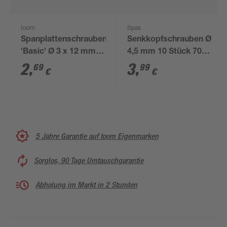
toom
Spax
Spanplattenschrauben
Senkkopfschrauben Ø
'Basic' Ø 3 x 12 mm
4,5 mm 10 Stück 70
PZ1 50 Stück
mm
2
,
3
,
69
99
€
€
5 Jahre Garantie auf toom Eigenmarken
Sorglos, 90 Tage Umtauschgarantie
Abholung im Markt in 2 Stunden