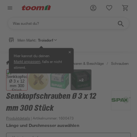
Mein Markt:
Troisdorf
✕
Hier kannst du deinen
, falls er nicht
Markt anpassen
/
Werkstatt & Maschinen
/
Eisenwaren & Beschläge
/
Schrauben
/
stimmt.
+
2
Senkkopfschrauben Ø 3 x 12
mm 300 Stück
Produktdetails
| Artikelnummer
:
1600473
Länge und Durchmesser auswählen