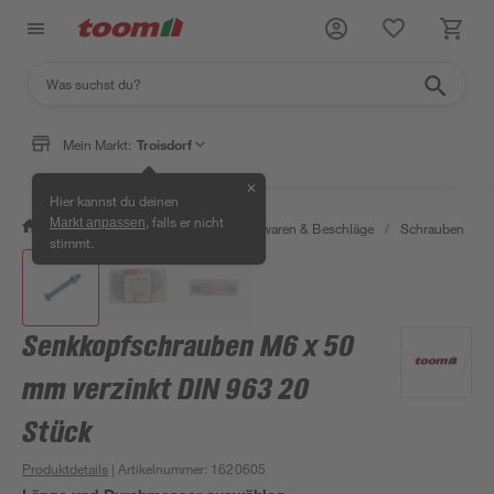
Mein Markt:
Troisdorf
✕
Hier kannst du deinen
, falls er nicht
Markt anpassen
/
Werkstatt & Maschinen
/
Eisenwaren & Beschläge
/
Schrauben
/
stimmt.
Senkkopfschrauben M6 x 50
mm verzinkt DIN 963 20
Stück
Produktdetails
| Artikelnummer
:
1620605