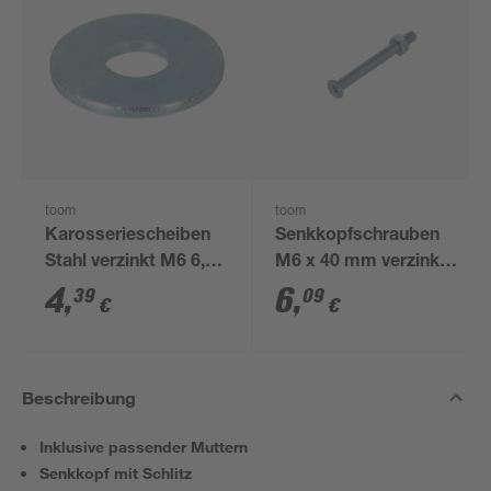
toom
toom
Karosseriescheiben
Senkkopfschrauben
Stahl verzinkt M6 6,4
M6 x 40 mm verzinkt
mm 50 Stück
DIN 963 30 Stück
4
,
6
,
39
09
€
€
Beschreibung
Inklusive passender Muttern
Senkkopf mit Schlitz