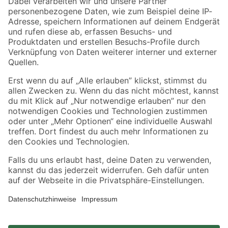
Zahlungsarten
Versandarten
Sicher einkaufen
Jetzt die toom-App herunterladen
Alle Preisangaben in EUR inkl. gesetzl. MwSt.. Die dargestellten Angebote sind unter
Umständen nicht in allen Märkten verfügbar. Die angegebenen Verfügbarkeiten beziehen
sich auf den unter "Mein Markt" ausgewählten toom Baumarkt. Alle Angebote und
Produkte nur solange der Vorrat reicht.
*Paketversand ab 59 € versandkostenfrei, gilt nicht für Artikel mit Speditionsversand, hier
fallen zusätzliche Versandkosten an.