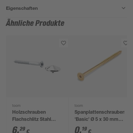
Eigenschaften
Ähnliche Produkte
toom
toom
Holzschrauben
Spanplattenschrauben
Flachschlitz Stahl
'Basic' Ø 5 x 30 mm
verzinkt 4,5 x 45 mm 4
TX
6
,
0
,
29
19
€
€