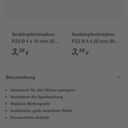
Senkkopfschrauben
Senkkopfschrauben
PZ2 Ø 4 x 16 mm 25
PZ2 Ø 4 x 25 mm 20
Stück
Stück
3
,
3
,
39
39
€
€
Beschreibung
Universell für alle Hölzer geeignet
Verhindert die Spaltwirkung
Stabiles Wellenprofil
Gehärteter, gelb verzinkter Stahl
Kreuzschlitz-Antrieb