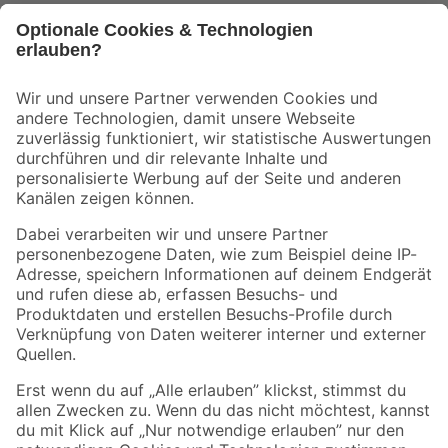
Bleib auf dem Laufenden mit unserem Newsletter
Der toom Newsletter: Keine Angebote und Aktionen mehr verpassen!
Zur Newsletter Anmeldung
Folge uns
Zahlungsarten
Versandarten
Sicher einkaufen
Jetzt die toom-App herunterladen