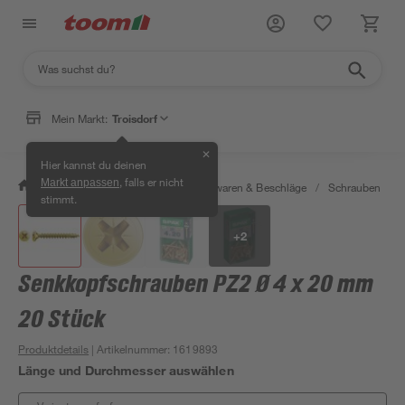
Mein Markt:
Troisdorf
✕
Hier kannst du deinen
, falls er nicht
Markt anpassen
/
Werkstatt & Maschinen
/
Eisenwaren & Beschläge
/
Schrauben
/
stimmt.
+
2
Senkkopfschrauben PZ2 Ø 4 x 20 mm
20 Stück
Produktdetails
| Artikelnummer
:
1619893
Länge und Durchmesser auswählen