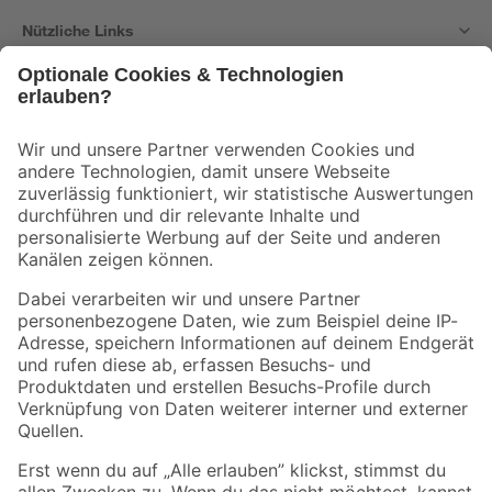
Nützliche Links
Bleib auf dem Laufenden mit unserem Newsletter
Der toom Newsletter: Keine Angebote und Aktionen mehr verpassen!
Zur Newsletter Anmeldung
Folge uns
Zahlungsarten
Versandarten
Sicher einkaufen