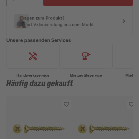
Fragen zum Produkt?
Sofort-Videoberatung aus dem Markt
Unsere passenden Services
Handwerksservice
Mietgeräteservice
Miettra
Häufig dazu gekauft