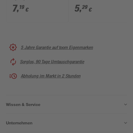
'Basic' Ø 4,5 x 30 mm
Stück
7
,
5
,
19
29
€
€
50 Stück
5 Jahre Garantie auf toom Eigenmarken
Sorglos, 90 Tage Umtauschgarantie
Abholung im Markt in 2 Stunden
Wissen & Service
Unternehmen