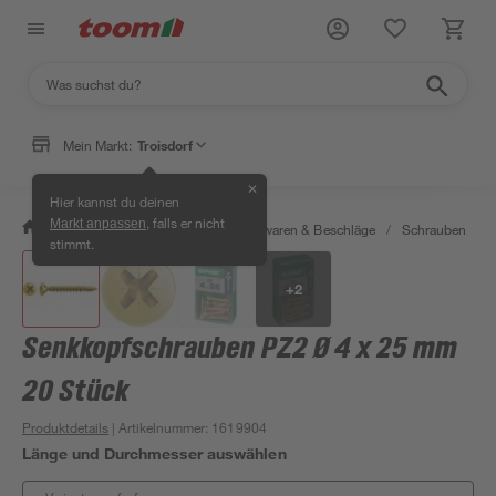
Mein Markt:
Troisdorf
✕
Hier kannst du deinen
, falls er nicht
Markt anpassen
/
Werkstatt & Maschinen
/
Eisenwaren & Beschläge
/
Schrauben
/
stimmt.
+
2
Senkkopfschrauben PZ2 Ø 4 x 25 mm
20 Stück
Produktdetails
| Artikelnummer
:
1619904
Länge und Durchmesser auswählen