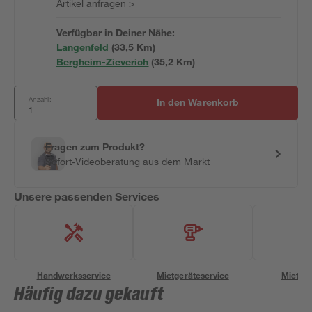
Artikel anfragen
>
Verfügbar in Deiner Nähe:
Langenfeld
(
33,5
 Km)
Bergheim-Zieverich
(
35,2
 Km)
Anzahl:
In den Warenkorb
Fragen zum Produkt?
Sofort-Videoberatung aus dem Markt
Unsere passenden Services
Handwerksservice
Mietgeräteservice
Miettra
Häufig dazu gekauft