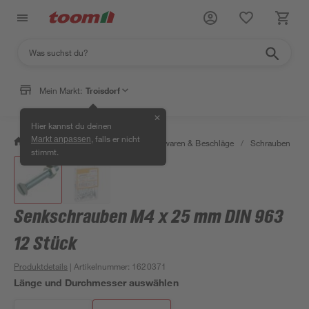
Mein Markt:
Troisdorf
✕
Hier kannst du deinen
, falls er nicht
Markt anpassen
/
Werkstatt & Maschinen
/
Eisenwaren & Beschläge
/
Schrauben
/
stimmt.
Senkschrauben M4 x 25 mm DIN 963
12 Stück
Produktdetails
| Artikelnummer
:
1620371
Länge und Durchmesser auswählen