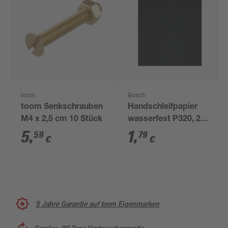
toom
Bosch
toom Senkschrauben
Handschleifpapier
M4 x 2,5 cm 10 Stück
wasserfest P320, 230
x 280 mm
5
,
1
,
59
79
€
€
5 Jahre Garantie auf toom Eigenmarken