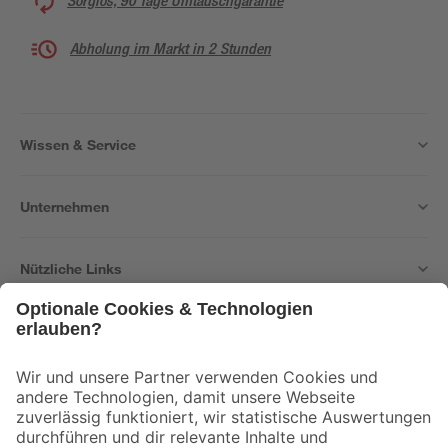
Sorglos, 90 Tage Umtauschgarantie
Abholung im Markt in 2 Stunden
Wissen & Service
Unternehmen
Nützliche Links
Bleib auf dem Laufenden mit unserem Newsletter
Der toom Newsletter: Keine Angebote und Aktionen mehr verpassen!
Zur Newsletter Anmeldung