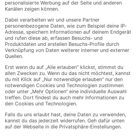
Folge uns
Zahlungsarten
Versandarten
Sicher einkaufen
Jetzt die toom-App herunterladen
Alle Preisangaben in EUR inkl. gesetzl. MwSt.. Die dargestellten Angebote sind unter
Umständen nicht in allen Märkten verfügbar. Die angegebenen Verfügbarkeiten beziehen
sich auf den unter "Mein Markt" ausgewählten toom Baumarkt. Alle Angebote und