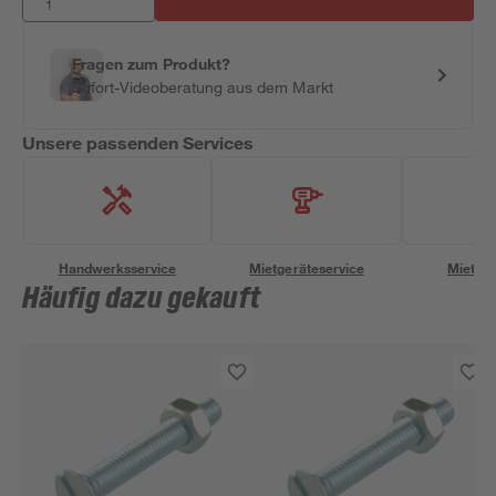
Fragen zum Produkt?
Sofort-Videoberatung aus dem Markt
Unsere passenden Services
Handwerksservice
Mietgeräteservice
Miettra
Häufig dazu gekauft