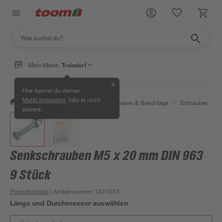
Mein Markt:
Troisdorf
✕
Hier kannst du deinen
, falls er nicht
Markt anpassen
/
Werkstatt & Maschinen
/
Eisenwaren & Beschläge
/
Schrauben
/
stimmt.
Senkschrauben M5 x 20 mm DIN 963
9 Stück
Produktdetails
| Artikelnummer
:
1620353
Länge und Durchmesser auswählen