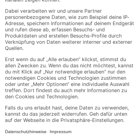
Folge uns
Zahlungsarten
Versandarten
Sicher einkaufen
Jetzt die toom-App herunterladen
Alle Preisangaben in EUR inkl. gesetzl. MwSt.. Die dargestellten Angebote sind unter
Umständen nicht in allen Märkten verfügbar. Die angegebenen Verfügbarkeiten beziehen
sich auf den unter "Mein Markt" ausgewählten toom Baumarkt. Alle Angebote und
Produkte nur solange der Vorrat reicht.
*Paketversand ab 59 € versandkostenfrei, gilt nicht für Artikel mit Speditionsversand, hier