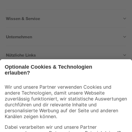
Wissen & Service
Unternehmen
Nützliche Links
Bleib auf dem Laufenden mit unserem Newsletter
Der toom Newsletter: Keine Angebote und Aktionen mehr verpassen!
Zur Newsletter Anmeldung
Folge uns