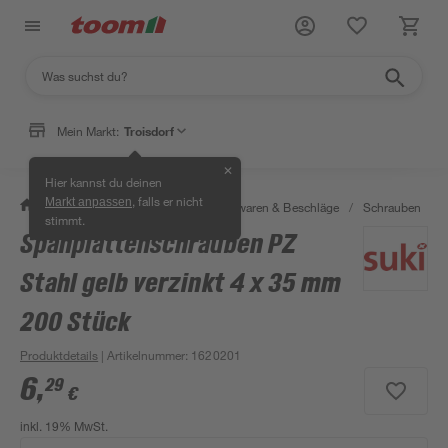
Mein Markt:
Troisdorf
✕
Hier kannst du deinen
, falls er nicht
Markt anpassen
/
Werkstatt & Maschinen
/
Eisenwaren & Beschläge
/
Schrauben
/
stimmt.
Spanplattenschrauben PZ
Stahl gelb verzinkt 4 x 35 mm
200 Stück
Produktdetails
| Artikelnummer
:
1620201
6
,
29
€
inkl. 19% MwSt.