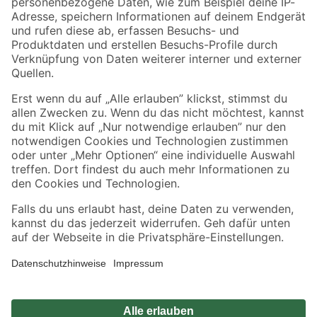
Zahlungsarten
Versandarten
Sicher einkaufen
Jetzt die toom-App herunterladen
Alle Preisangaben in EUR inkl. gesetzl. MwSt.. Die dargestellten Angebote sind unter
Umständen nicht in allen Märkten verfügbar. Die angegebenen Verfügbarkeiten beziehen
sich auf den unter "Mein Markt" ausgewählten toom Baumarkt. Alle Angebote und
Produkte nur solange der Vorrat reicht.
*Paketversand ab 59 € versandkostenfrei, gilt nicht für Artikel mit Speditionsversand, hier
fallen zusätzliche Versandkosten an.
Datenschutz
Privatsphäre
Impressum
AGB