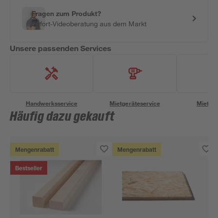
Fragen zum Produkt?
Sofort-Videoberatung aus dem Markt
Unsere passenden Services
Handwerksservice
Mietgeräteservice
Miettra
Häufig dazu gekauft
Mengenrabatt
Mengenrabatt
Bestseller