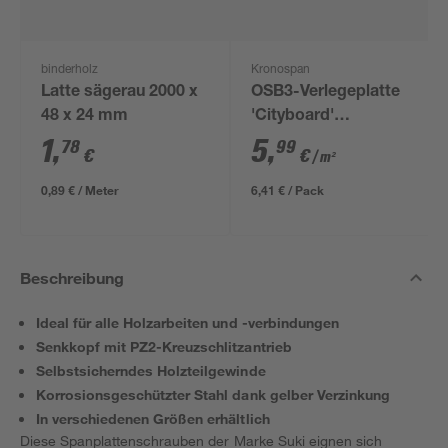
binderholz
Kronospan
Latte sägerau 2000 x
OSB3-Verlegeplatte
48 x 24 mm
'Cityboard'
ungeschliffen 1690 x
1
,
5
,
78
99
€
€
/ m²
634 x 12 mm
0,89 € / Meter
6,41 € / Pack
Beschreibung
Ideal für alle Holzarbeiten und -verbindungen
Senkkopf mit PZ2-Kreuzschlitzantrieb
Selbstsicherndes Holzteilgewinde
Korrosionsgeschützter Stahl dank gelber Verzinkung
In verschiedenen Größen erhältlich
Diese Spanplattenschrauben der Marke Suki eignen sich