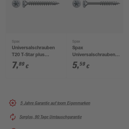
Spax
Spax
Universalschrauben
Spax
T20 T-Star plus
Universalschrauben
Edelstahl verzinkt 5,0
T-Star plus T20 Stahl
7
,
5
,
89
59
€
€
x 20 mm 75 Stück
4,5 x 35 mm 40 Stück
5 Jahre Garantie auf toom Eigenmarken
Sorglos, 90 Tage Umtauschgarantie