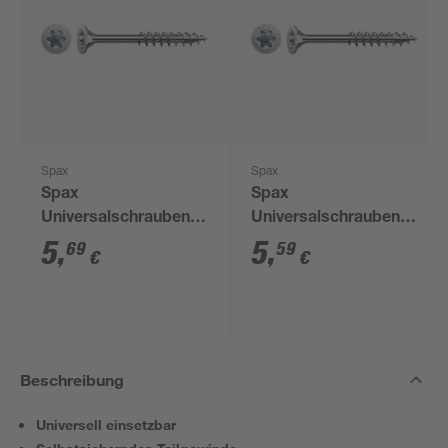
Spax
Spax
Spax
Spax
Universalschrauben
Universalschrauben
T-Star plus T20 Stahl
T-Star plus T20 Stahl
5
,
5
,
69
59
€
€
4,5 x 40 mm 40 Stück
4,5 x 35 mm 40 Stück
Beschreibung
Universell einsetzbar