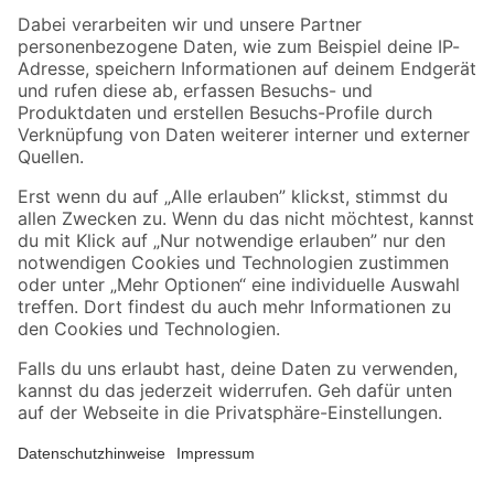
Zahlungsarten
Versandarten
Sicher einkaufen
Jetzt die toom-App herunterladen
Alle Preisangaben in EUR inkl. gesetzl. MwSt.. Die dargestellten Angebote sind unter
Umständen nicht in allen Märkten verfügbar. Die angegebenen Verfügbarkeiten beziehen
sich auf den unter "Mein Markt" ausgewählten toom Baumarkt. Alle Angebote und
Produkte nur solange der Vorrat reicht.
*Paketversand ab 59 € versandkostenfrei, gilt nicht für Artikel mit Speditionsversand, hier
fallen zusätzliche Versandkosten an.