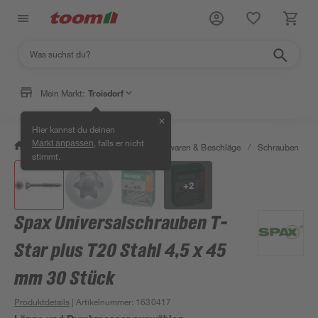
Mein Markt:
Troisdorf
✕
Hier kannst du deinen
, falls er nicht
Markt anpassen
/
Werkstatt & Maschinen
/
Eisenwaren & Beschläge
/
Schrauben
/
stimmt.
+
2
Spax Universalschrauben T-
Star plus T20 Stahl 4,5 x 45
mm 30 Stück
Produktdetails
| Artikelnummer
:
1630417