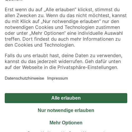
Sicher einkaufen
Jetzt die toom-App herunterladen
Alle Preisangaben in EUR inkl. gesetzl. MwSt.. Die dargestellten Angebote sind unter
Umständen nicht in allen Märkten verfügbar. Die angegebenen Verfügbarkeiten beziehen
sich auf den unter "Mein Markt" ausgewählten toom Baumarkt. Alle Angebote und
Produkte nur solange der Vorrat reicht.
*Paketversand ab 59 € versandkostenfrei, gilt nicht für Artikel mit Speditionsversand, hier
fallen zusätzliche Versandkosten an.
Datenschutz
Privatsphäre
Impressum
AGB
Nutzungsbedingungen
Widerrufsrecht
Vertrag widerrufen
Barrierefreiheit
© 2026 toom Baumarkt GmbH