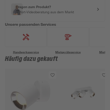
Fragen zum Produkt?
Sofort-Videoberatung aus dem Markt
Unsere passenden Services
Handwerksservice
Mietgeräteservice
Miettra
Häufig dazu gekauft