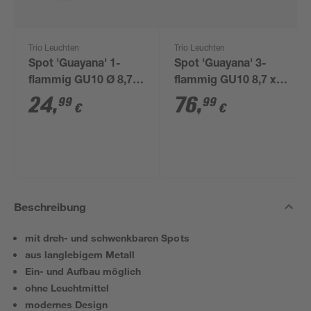
Trio Leuchten
Trio Leuchten
Spot 'Guayana' 1-
Spot 'Guayana' 3-
flammig GU10 Ø 8,7 x
flammig GU10 8,7 x
12 cm
12 x 27,3 cm
24
,
76
,
99
99
€
€
Beschreibung
mit dreh- und schwenkbaren Spots
aus langlebigem Metall
Ein- und Aufbau möglich
ohne Leuchtmittel
modernes Design