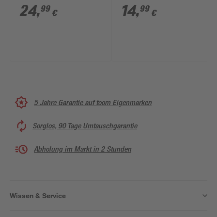
30 x 15 x 9 cm
24
,
14
,
99
99
€
€
5 Jahre Garantie auf toom Eigenmarken
Sorglos, 90 Tage Umtauschgarantie
Abholung im Markt in 2 Stunden
Wissen & Service