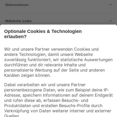
Unternehmen
Nützliche Links
Bleib auf dem Laufenden mit unserem Newsletter
Der toom Newsletter: Keine Angebote und Aktionen mehr verpassen!
Zur Newsletter Anmeldung
Folge uns
Zahlungsarten
Versandarten