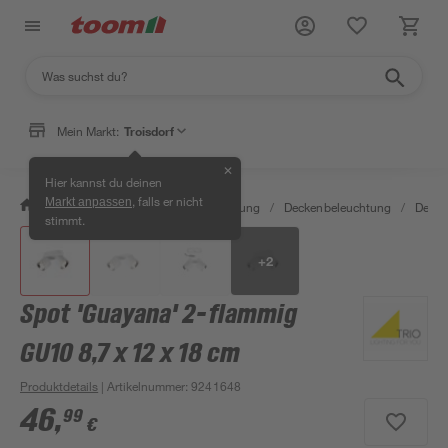
Mein Markt:
Troisdorf
✕
Hier kannst du deinen
, falls er nicht
Markt anpassen
/
Wohnen & Haushalt
/
Beleuchtung
/
Deckenbeleuchtung
/
Decke
stimmt.
+
2
Spot 'Guayana' 2-flammig
GU10 8,7 x 12 x 18 cm
Produktdetails
| Artikelnummer
:
9241648
46
,
99
€