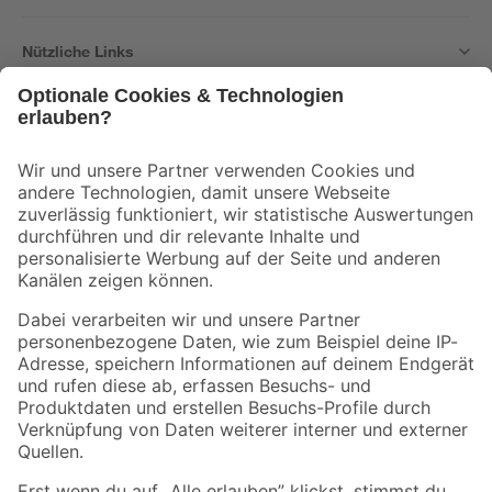
Nützliche Links
Bleib auf dem Laufenden mit unserem Newsletter
Der toom Newsletter: Keine Angebote und Aktionen mehr verpassen!
Zur Newsletter Anmeldung
Folge uns
Zahlungsarten
Versandarten
Sicher einkaufen