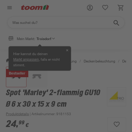
Mein Markt:
Troisdorf
✕
Hier kannst du deinen
, falls er nicht
Markt anpassen
/
Wohnen & Haushalt
/
Beleuchtung
/
Deckenbeleuchtung
/
Decke
stimmt.
Bestseller
Spot 'Marley' 2-flammig GU10
Ø 6 x 30 x 15 x 9 cm
Produktdetails
| Artikelnummer
:
9181153
24
,
99
€