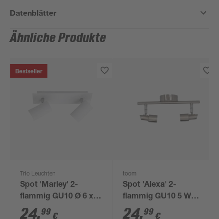
Datenblätter
Ähnliche Produkte
Bestseller
Trio Leuchten
toom
Spot 'Marley' 2-
Spot 'Alexa' 2-
flammig GU10 Ø 6 x
flammig GU10 5 W
30 x 15 x 9 cm
27,5 x 11,5 cm
24
,
24
,
99
99
€
€