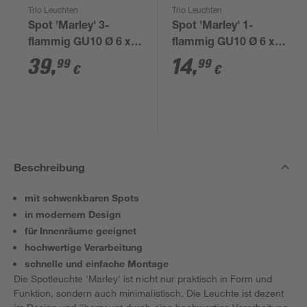
Trio Leuchten
Trio Leuchten
Spot 'Marley' 3-
Spot 'Marley' 1-
flammig GU10 Ø 6 x
flammig GU10 Ø 6 x
48 x 15 x 9 cm
12 x 15 x 12 cm
39
,
14
,
99
99
€
€
Beschreibung
mit schwenkbaren Spots
in modernem Design
für Innenräume geeignet
hochwertige Verarbeitung
schnelle und einfache Montage
Die Spotleuchte 'Marley' ist nicht nur praktisch in Form und
Funktion, sondern auch minimalistisch. Die Leuchte ist dezent