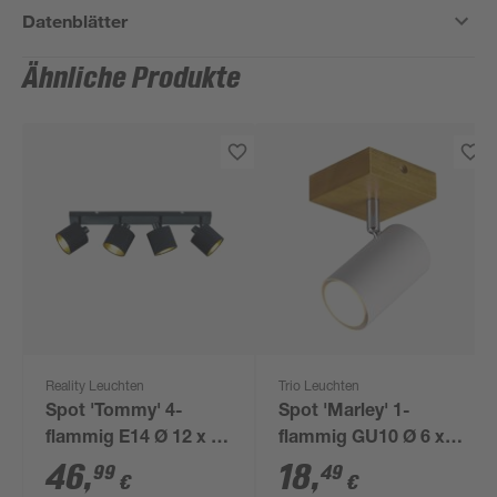
Datenblätter
Ähnliche Produkte
Reality Leuchten
Trio Leuchten
Spot 'Tommy' 4-
Spot 'Marley' 1-
flammig E14 Ø 12 x 70
flammig GU10 Ø 6 x 9
x 19 x 17,6 cm
x 16 x 12 cm
46
,
18
,
99
49
€
€