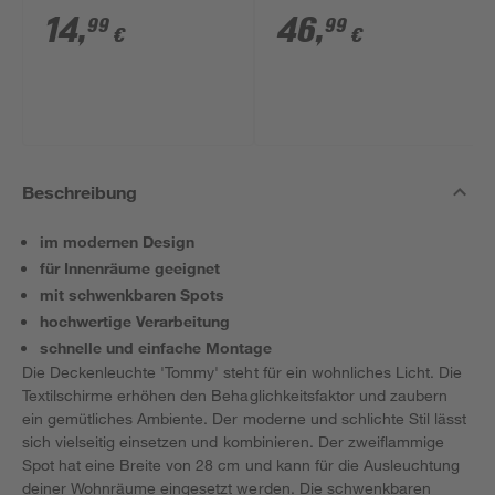
x 19 x 17,6 cm
x 19 x 17,6 cm
14
,
46
,
99
99
€
€
Beschreibung
im modernen Design
für Innenräume geeignet
mit schwenkbaren Spots
hochwertige Verarbeitung
schnelle und einfache Montage
Die Deckenleuchte 'Tommy' steht für ein wohnliches Licht. Die
Textilschirme erhöhen den Behaglichkeitsfaktor und zaubern
ein gemütliches Ambiente. Der moderne und schlichte Stil lässt
sich vielseitig einsetzen und kombinieren. Der zweiflammige
Spot hat eine Breite von 28 cm und kann für die Ausleuchtung
deiner Wohnräume eingesetzt werden. Die schwenkbaren