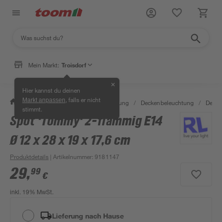
Mein Markt:
Troisdorf
✕
Hier kannst du deinen
, falls er nicht
Markt anpassen
/
Wohnen & Haushalt
/
Beleuchtung
/
Deckenbeleuchtung
/
Decke
stimmt.
Spot 'Tommy' 2-flammig E14
Ø 12 x 28 x 19 x 17,6 cm
Produktdetails
| Artikelnummer
:
9181147
29
,
99
€
inkl. 19% MwSt.
Lieferung nach Hause