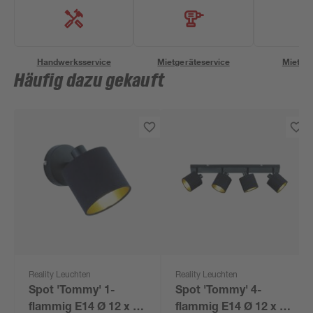
Handwerksservice
Mietgeräteservice
Miettra
Häufig dazu gekauft
Reality Leuchten
Reality Leuchten
Spot 'Tommy' 1-
Spot 'Tommy' 4-
flammig E14 Ø 12 x 12
flammig E14 Ø 12 x 70