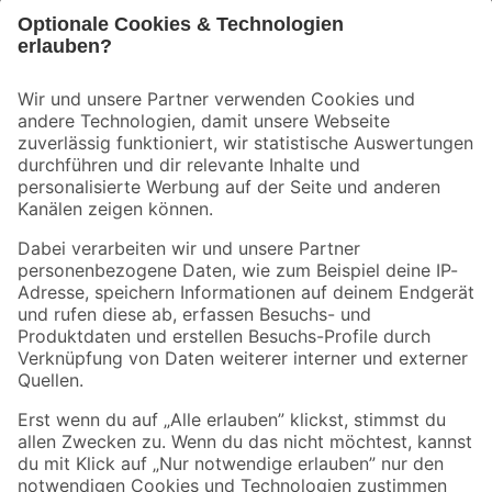
Bleib auf dem Laufenden mit unserem Newsletter
Der toom Newsletter: Keine Angebote und Aktionen mehr verpassen!
Zur Newsletter Anmeldung
Folge uns
Zahlungsarten
Versandarten
Sicher einkaufen
Jetzt die toom-App herunterladen