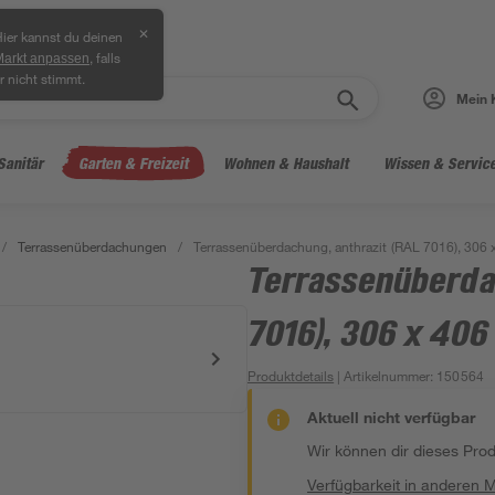
✕
ier kannst du deinen
, falls
Markt anpassen
r nicht stimmt.
Mein 
Sanitär
Garten & Freizeit
Wohnen & Haushalt
Wissen & Servic
/
Terrassenüberdachungen
/
Terrassenüberdachung, anthrazit (RAL 7016), 306 
Terrassenüberda
7016), 306 x 406
Produktdetails
| Artikelnummer
:
150564
Aktuell nicht verfügbar
Wir können dir dieses Produ
Verfügbarkeit in anderen 