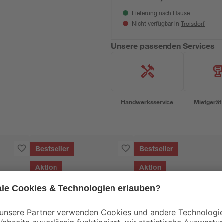
Lieferung nach Hause
Troisdorf
Nicht verfügbar in
Unsere passenden Services
Handwerksservice
Mietgerät
Bestseller
Bestseller
Aktion
Aktion