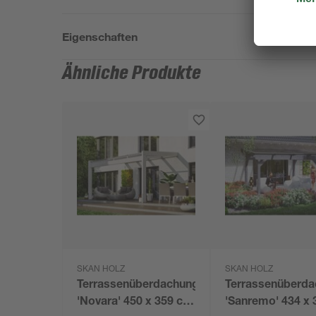
Eigenschaften
Ähnliche Produkte
SKAN HOLZ
SKAN HOLZ
Terrassenüberdachung
Terrassenüberd
'Novara' 450 x 359 cm
'Sanremo' 434 x 