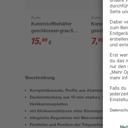
Alutec
Alutec
Kunststoffbehälter
Kunststoffbehält
geschlossen grau 60
geschlossen gra
x 40 x 32 cm
x 30 x 23,5 cm
15
,
7
,
99
99
€
€
Beschreibung
Komplettbausatz, Profile aus Aluminium, pulverbe
Dacheindeckung aus 10 mm starken, transparenten
Hohlkammerplatten
mit Klickverschlüssen ohne Klemmprofile
integrierte Regenrinne mit Wasserablauf links und 
Firsthöhe und Position der Trägerpfosten variabel