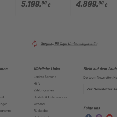
Aluminium
Aluminium
5.199
,
4.899
,
00
00
€
€
en
Verbundsicherheitsglas
Doppelstegplatten
anthrazit
anthrazit
Sorglos, 90 Tage Umtauschgarantie
hmen
Nützliche Links
Bleib auf dem Lauf
Leichte Sprache
Der toom Newsletter: K
Hilfe
Zur Newsletter 
Zahlungsarten
eit
Bestell- & Lieferservices
ungen
Versand
Folge uns
Programm
Rückgabe