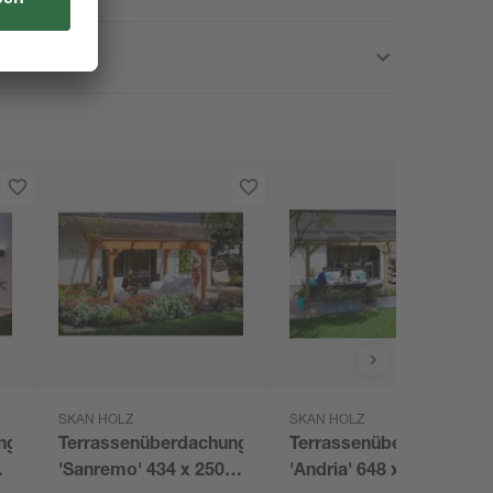
SKAN HOLZ
SKAN HOLZ
ng
Terrassenüberdachung
Terrassenüberdachung
m
'Sanremo' 434 x 250
'Andria' 648 x 300 cm