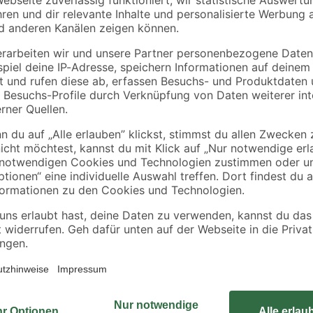
Alutec
Alutec
er
Auflagedeckel für
Kunststoffbehälter
u 40
Kunststoffbehälter
geschlossen grau 60
grau 60 x 40 cm
x 40 x 22 cm
6
,
13
,
99
99
€
€
einfache Montage, inkl. Montagema
schichtet
 Polycarbonat-
rechts