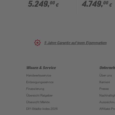
Leimholz
cm Leimholz
5.249
,
4.749
,
00
00
€
€
Doppelstegplatten
Doppelstegplatt
weiß
schiefergrau
5 Jahre Garantie auf toom Eigenmarken
Wissen & Service
Unterne
Handwerksservice
Über uns
Entsorgungsservice
Karriere
Finanzierung
Presse
Übersicht Ratgeber
Nachhaltigk
Übersicht Märkte
Auszeichn
DIY-Städte-Index 2026
Affiliate-