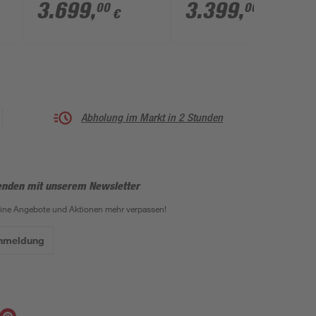
cm Leimholz
Leimholz
3.699
,
3.399
,
00
00
€
€
Doppelstegplatten
Doppelstegplatten
Eiche hell
natur
Abholung im Markt in 2 Stunden
enden mit unserem Newsletter
eine Angebote und Aktionen mehr verpassen!
Anmeldung