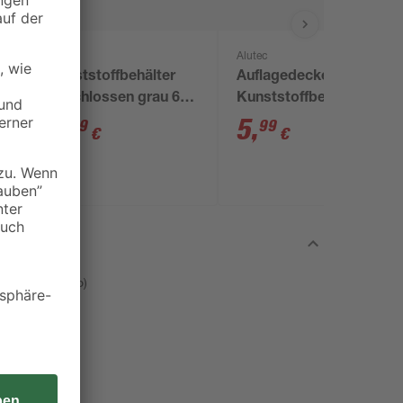
Alutec
Alutec
Kunststoffbehälter
Auflagedeckel für
geschlossen grau 60
Kunststoffbehälter
x 40 x 12 cm
grau 40 x 30 cm
9
,
5
,
99
99
€
€
terial (o.Deko)