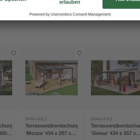
SKAN HOLZ
SKAN HOLZ
achung
Terrassenüberdachung
Terrassenüberdachu
350
'Monza' 434 x 257 cm
'Genua' 434 x 357 c