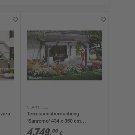
SKAN HOLZ
vara'
Terrassenüberdachung
'Sanremo' 434 x 350 cm
Leimholz Doppelstegplatten
4.749
,
00
€