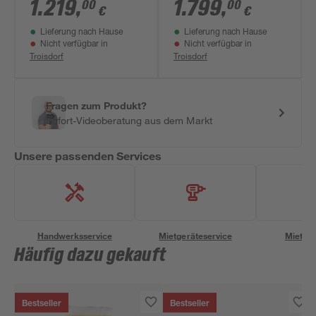
x 222 x 232 cm
terragrau /
1.219
,
1.799
,
00
00
€
€
graualuminium 238,5
Lieferung nach Hause
Lieferung nach Hause
x 209 x 242,5 cm
Nicht verfügbar in
Nicht verfügbar in
Troisdorf
Troisdorf
Fragen zum Produkt?
Sofort-Videoberatung aus dem Markt
Unsere passenden Services
Handwerksservice
Mietgeräteservice
Miettra
Häufig dazu gekauft
Bestseller
Bestseller