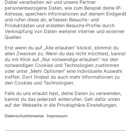
Zahlungsarten
Versandarten
Sicher einkaufen
Jetzt die toom-App herunterladen
Alle Preisangaben in EUR inkl. gesetzl. MwSt.. Die dargestellten Angebote sind unter
Umständen nicht in allen Märkten verfügbar. Die angegebenen Verfügbarkeiten beziehen
sich auf den unter "Mein Markt" ausgewählten toom Baumarkt. Alle Angebote und
Produkte nur solange der Vorrat reicht.
*Paketversand ab 59 € versandkostenfrei, gilt nicht für Artikel mit Speditionsversand, hier
fallen zusätzliche Versandkosten an.