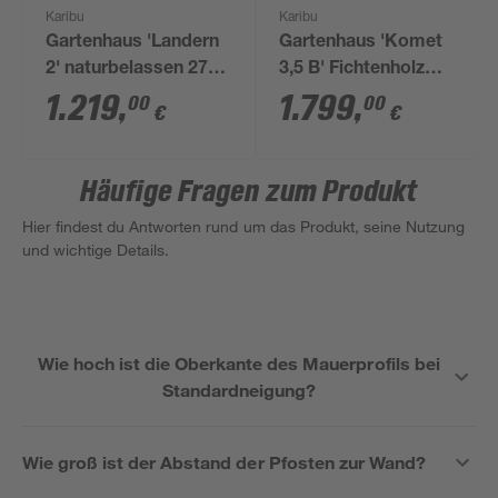
Karibu
Karibu
Gartenhaus 'Landern
Gartenhaus 'Komet
2' naturbelassen 276
3,5 B' Fichtenholz
x 222 x 232 cm
terragrau /
1.219
,
1.799
,
00
00
€
€
graualuminium 238,5
x 209 x 242,5 cm
Häufige Fragen zum Produkt
Hier findest du Antworten rund um das Produkt, seine Nutzung
und wichtige Details.
Wie hoch ist die Oberkante des Mauerprofils bei
Standardneigung?
Wie groß ist der Abstand der Pfosten zur Wand?