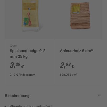
toom
Spielsand beige 0-2
Anfeuerholz 5 dm³
mm 25 kg
3
,
2
,
29
99
€
€
0,13 € / Kilogramm
598,00 € / m³
Beschreibung
pflegeleicht und wetterfest