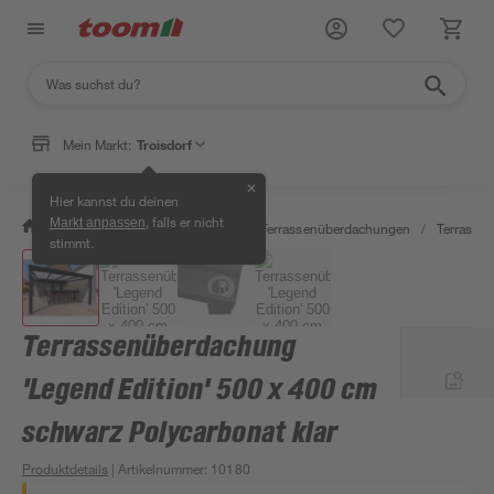
Mein Markt:
Troisdorf
✕
Hier kannst du deinen
, falls er nicht
Markt anpassen
/
Garten & Freizeit
/
Carports & Terrassenüberdachungen
/
Terrasse
stimmt.
Terrassenüberdachung
'Legend Edition' 500 x 400 cm
schwarz Polycarbonat klar
Produktdetails
| Artikelnummer
:
10180