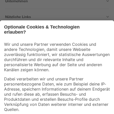
Unternehmen
Nützliche Links
Bleib auf dem Laufenden mit unserem Newsletter
Der toom Newsletter: Keine Angebote und Aktionen mehr verpassen!
Zur Newsletter Anmeldung
Folge uns
Zahlungsarten
Versandarten