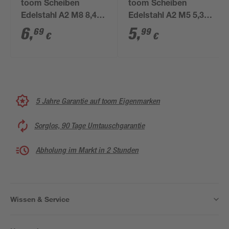
toom Scheiben
toom Scheiben
Edelstahl A2 M8 8,4
Edelstahl A2 M5 5,3
mm 50 Stück
mm 100 Stück
6
,
5
,
69
99
€
€
5 Jahre Garantie auf toom Eigenmarken
Sorglos, 90 Tage Umtauschgarantie
Abholung im Markt in 2 Stunden
Wissen & Service