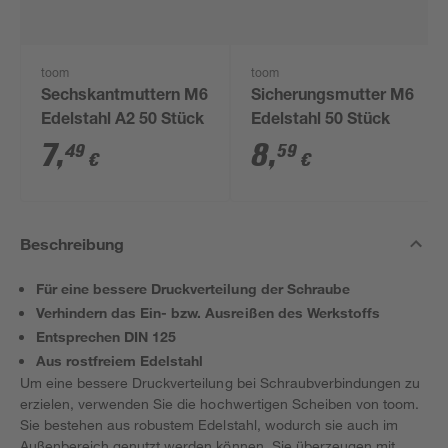
toom
toom
Sechskantmuttern M6
Sicherungsmutter M6
Edelstahl A2 50 Stück
Edelstahl 50 Stück
7
,
8
,
49
59
€
€
Beschreibung
Für eine bessere Druckverteilung der Schraube
Verhindern das Ein- bzw. Ausreißen des Werkstoffs
Entsprechen DIN 125
Aus rostfreiem Edelstahl
Um eine bessere Druckverteilung bei Schraubverbindungen zu
erzielen, verwenden Sie die hochwertigen Scheiben von toom.
Sie bestehen aus robustem Edelstahl, wodurch sie auch im
Außenbereich genutzt werden können. Sie überzeugen mit