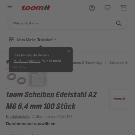
Mein Markt:
Troisdorf
✕
Hier kannst du deinen
, falls er nicht
Markt anpassen
/
Werkstatt & Maschinen
/
Eisenwaren & Beschläge
/
Scheiben & Rin
stimmt.
toom Scheiben Edelstahl A2
M6 6,4 mm 100 Stück
Produktdetails
| Artikelnummer
:
1651197
Durchmesser auswählen