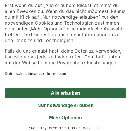
Sicher einkaufen
Jetzt die toom-App herunterladen
Alle Preisangaben in EUR inkl. gesetzl. MwSt.. Die dargestellten Angebote sind unter
Umständen nicht in allen Märkten verfügbar. Die angegebenen Verfügbarkeiten beziehen
sich auf den unter "Mein Markt" ausgewählten toom Baumarkt. Alle Angebote und
Produkte nur solange der Vorrat reicht.
*Paketversand ab 59 € versandkostenfrei, gilt nicht für Artikel mit Speditionsversand, hier
fallen zusätzliche Versandkosten an.
Datenschutz
Privatsphäre
Impressum
AGB
Nutzungsbedingungen
Widerrufsrecht
Vertrag widerrufen
Barrierefreiheit
© 2026 toom Baumarkt GmbH