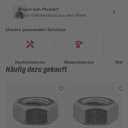
Fragen zum Produkt?
Sofort-Videoberatung aus dem Markt
Unsere passenden Services
Handwerksservice
Mietgeräteservice
Miettra
Häufig dazu gekauft