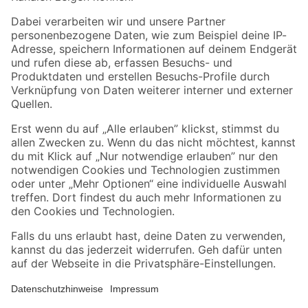
Folge uns
Zahlungsarten
Versandarten
Sicher einkaufen
Jetzt die toom-App herunterladen
Alle Preisangaben in EUR inkl. gesetzl. MwSt.. Die dargestellten Angebote sind unter
Umständen nicht in allen Märkten verfügbar. Die angegebenen Verfügbarkeiten beziehen
sich auf den unter "Mein Markt" ausgewählten toom Baumarkt. Alle Angebote und
Produkte nur solange der Vorrat reicht.
*Paketversand ab 59 € versandkostenfrei, gilt nicht für Artikel mit Speditionsversand, hier
fallen zusätzliche Versandkosten an.