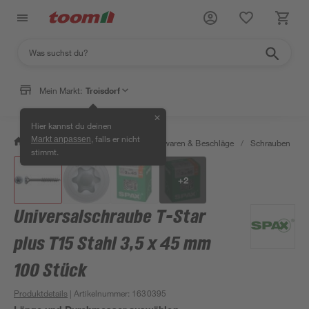
Mein Markt:
Troisdorf
✕
Hier kannst du deinen
, falls er nicht
Markt anpassen
/
Werkstatt & Maschinen
/
Eisenwaren & Beschläge
/
Schrauben
/
stimmt.
+
2
Universalschraube T-Star
plus T15 Stahl 3,5 x 45 mm
100 Stück
Produktdetails
| Artikelnummer
:
1630395