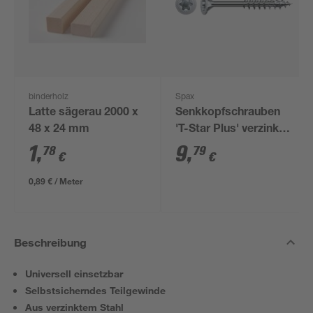
binderholz
Spax
Latte sägerau 2000 x
Senkkopfschrauben
48 x 24 mm
'T-Star Plus' verzinkt
Ø 3,5 x 40 mm 150
1
,
9
,
78
79
€
€
Stück
0,89 € / Meter
Beschreibung
Universell einsetzbar
Selbstsicherndes Teilgewinde
Aus verzinktem Stahl