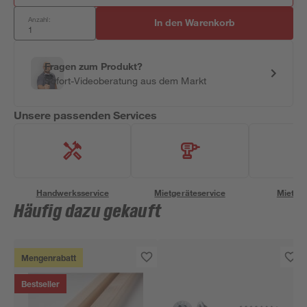
Anzahl:
In den Warenkorb
Fragen zum Produkt?
Sofort-Videoberatung aus dem Markt
Unsere passenden Services
Handwerksservice
Mietgeräteservice
Miettra
Häufig dazu gekauft
Mengenrabatt
Bestseller