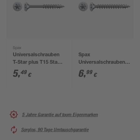
Spax
Universalschrauben
Spax
T-Star plus T15 Stahl
Universalschrauben
3,5 x 45 mm 50 Stück
T-Star plus T20 Stahl
5
,
6
,
49
99
€
€
4,5 x 25 mm 75 Stück
5 Jahre Garantie auf toom Eigenmarken
Sorglos, 90 Tage Umtauschgarantie