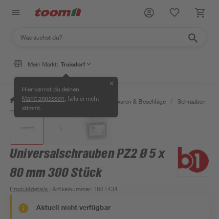
Mein Markt:
Troisdorf
✕
Hier kannst du deinen
, falls er nicht
Markt anpassen
/
Werkstatt & Maschinen
/
Eisenwaren & Beschläge
/
Schrauben
/
stimmt.
Universalschrauben PZ2 Ø 5 x
80 mm 300 Stück
Produktdetails
| Artikelnummer
:
1681434
Aktuell nicht verfügbar