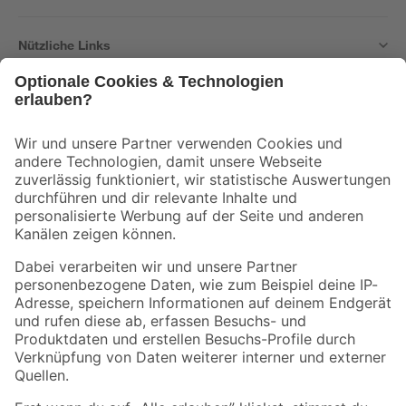
Nützliche Links
Bleib auf dem Laufenden mit unserem Newsletter
Der toom Newsletter: Keine Angebote und Aktionen mehr verpassen!
Zur Newsletter Anmeldung
Folge uns
Zahlungsarten
Versandarten
Sicher einkaufen