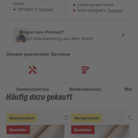
Hause
Lieferung nach Hause
Troisdorf
Verfügbar in
Troisdorf
Nicht verfügbar in
Fragen zum Produkt?
Sofort-Videoberatung aus dem Markt
Unsere passenden Services
Handwerksservice
Mietgeräteservice
Miettra
Häufig dazu gekauft
Mengenrabatt
Mengenrabatt
Bestseller
Bestseller