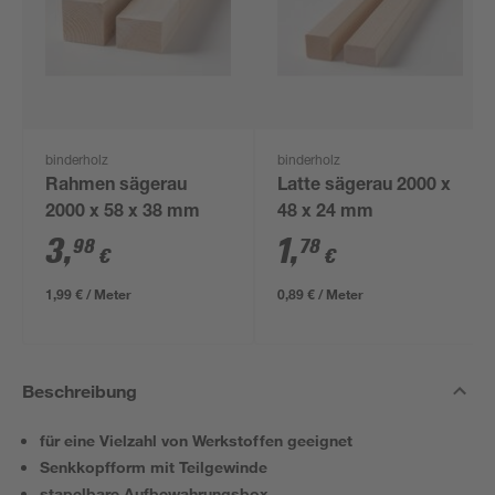
binderholz
binderholz
Rahmen sägerau
Latte sägerau 2000 x
2000 x 58 x 38 mm
48 x 24 mm
3
,
1
,
98
78
€
€
1,99 € / Meter
0,89 € / Meter
Beschreibung
für eine Vielzahl von Werkstoffen geeignet
Senkkopfform mit Teilgewinde
stapelbare Aufbewahrungsbox