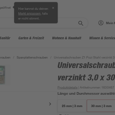
geöffnet
✕
Hier kannst du deinen
, falls
Markt anpassen
er nicht stimmt.
Mein 
Sanitär
Garten & Freizeit
Wohnen & Haushalt
Wissen & Servic
hrauben
/
Spanplattenschrauben
/
Universalschrauben Z1 Pozi Stahl verzinkt 
Universalschraub
verzinkt 3,0 x 
Produktdetails
| Artikelnummer
:
1630467
Länge und Durchmesser auswähl
25 mm | 3 mm
30 mm | 3 mm