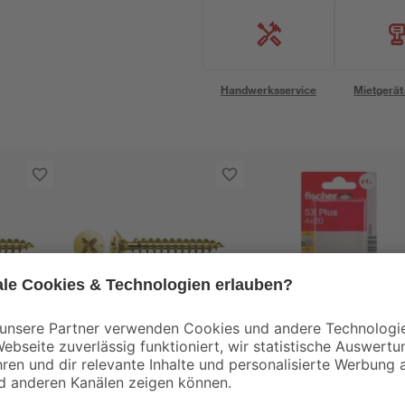
Handwerksservice
Mietgerät
Spax
Fischer
ben
Senkkopfschrauben
Spreizdübel-Set -Se