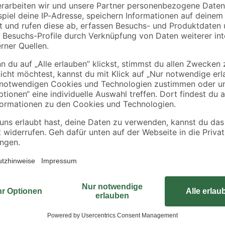
 35
20 Stück Ø 3 mm 40
'SX Plus' Ø 4 x 20
mm
mm, 50-teilig
3
,
3
,
49
79
€
€
Mit den Universalschrauben von Sp
Innen- und Außenbereich ausgestat
und lassen sich dank speziellen M
Z1-Antrieb versenken. Das Holzvol
ausgestattet, die das Vorbohren u