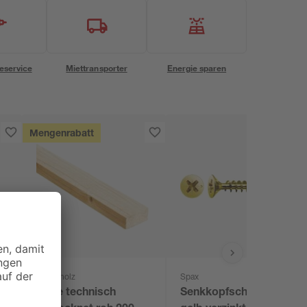
eservice
Miettransporter
Energie sparen
Mengenrabatt
binderholz
Spax
t
Latte technisch
Senkkopfschrauben