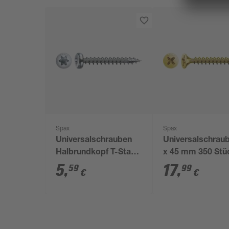
Spax
Spax
Universalschrauben
Universalschraub
Halbrundkopf T-Star
x 45 mm 350 Stü
plus T10 Stahl Ø 3 x
5
,
17
,
59
99
€
€
16 mm 100 Stück