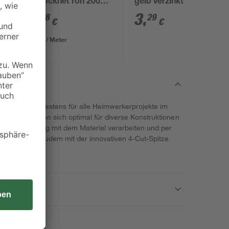
getrocknet roh 2000 x
gelb verzinkt Ø 3 mm
36 x 17 mm
20 mm 25 Stück
2
,
3
,
58
29
€
€
1,29 € / Meter
ax sind Sie bestens für alle Heimwerkerprojekte im
tet. Sie eignen sich optimal für diverse Konstruktionen
ultikopfs bündig mit dem Material verarbeiten und per
lgewinde ist zudem mit der innovativen 4-Cut-Spitze
nnötig macht.