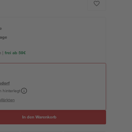
e
tage
 |
frei ab 59€
sdorf
h hinterlegt
 Märkten
In den Warenkorb