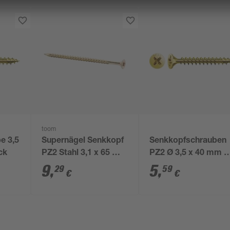
toom
e 3,5
Supernägel Senkkopf
Senkkopfschrauben
ck
PZ2 Stahl 3,1 x 65 mm
PZ2 Ø 3,5 x 40 mm 5
100 Stück
Stück
9
,
5
,
29
59
€
€