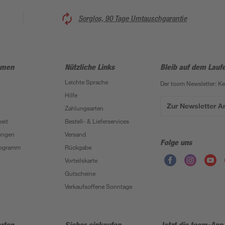
Sorglos, 90 Tage Umtauschgarantie
hmen
Nützliche Links
Bleib auf dem Lauf
Leichte Sprache
Der toom Newsletter: K
Hilfe
Zur Newsletter 
Zahlungsarten
eit
Bestell- & Lieferservices
ungen
Versand
Folge uns
Programm
Rückgabe
Vorteilskarte
Gutscheine
Verkaufsoffene Sonntage
rten
Sicher einkaufen
Jetzt die toom-App