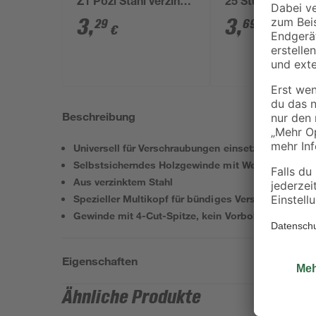
Z1 Pozi Stahl verzinkt
25 Stück Ø 3 mm
3,0 x 25 mm 25 Stück
mm
3
,
3
,
29
69
€
€
Beschreibung
Universell für Verschraubungen einsetzbar
Selbstsicherndes Holzgewinde mit Wellenprofil
Aus verzinktem Stahl
Spezieller Multikopf für bündiges Versenken
Gewinde mit 4-Cut-Spitze, kein Vorbohren
Eigenschaften
Ähnliche Produkte