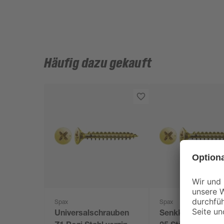
Häufig dazu gekauft
Spax
Spax
Universalschrauben
Senkkopfschrau