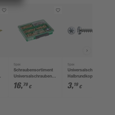
Spax
Spax
Schraubensortiment
Universalschrauben
0
Universalschrauben Z
Halbrundkopf T-Star
Kreuzschlitz Stahl
plus T20 Stahl Ø 3,5 x
16
,
3
,
79
19
€
€
verzinkt mit Bits 199-
16 mm 20 Stück
teilig