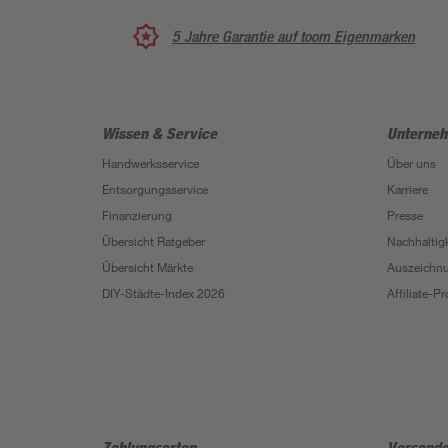
5 Jahre Garantie auf toom Eigenmarken
Wissen & Service
Unterne
Handwerksservice
Über uns
Entsorgungsservice
Karriere
Finanzierung
Presse
Übersicht Ratgeber
Nachhaltigk
Übersicht Märkte
Auszeichn
DIY-Städte-Index 2026
Affiliate-
Zahlungsarten
Versanda