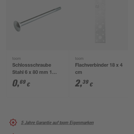
toom
toom
Schlossschraube
Flachverbinder 18 x 4
Stahl 6 x 80 mm 1
cm
Stück
0
,
2
,
69
39
€
€
5 Jahre Garantie auf toom Eigenmarken