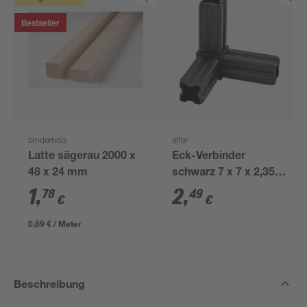
Bestseller
binderholz
alfer
Latte sägerau 2000 x
Eck-Verbinder
48 x 24 mm
schwarz 7 x 7 x 2,35
cm
1
,
2
,
78
49
€
€
0,89 € / Meter
Beschreibung