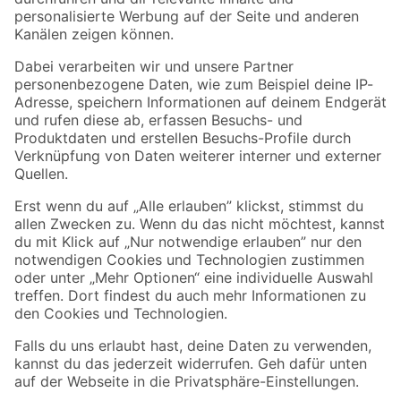
Folge uns
Zahlungsarten
Versandarten
Sicher einkaufen
Jetzt die toom-App herunterladen
Alle Preisangaben in EUR inkl. gesetzl. MwSt.. Die dargestellten Angebote sind unter
Umständen nicht in allen Märkten verfügbar. Die angegebenen Verfügbarkeiten beziehen
sich auf den unter "Mein Markt" ausgewählten toom Baumarkt. Alle Angebote und