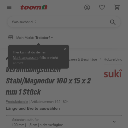
Mein Markt:
Troisdorf
✕
Hier kannst du deinen
, falls er nicht
Markt anpassen
/
Werkstatt & Maschinen
/
Eisenwaren & Beschläge
/
Holzverbinder 
stimmt.
Verbindungsblech
Stahl/Magnodur 100 x 15 x 2
mm 1 Stück
Produktdetails
| Artikelnummer
:
1621824
Länge und Breite auswählen
Varianten aufrufen:
100 mm | 1,5 cm
|
nicht verfügbar