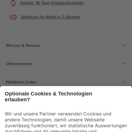
Sorglos, 90 Tage Umtauschgarantie
Abholung im Markt in 2 Stunden
Wissen & Service
Unternehmen
Nützliche Links
Bleib auf dem Laufenden mit unserem Newsletter
Der toom Newsletter: Keine Angebote und Aktionen mehr verpassen!
Zur Newsletter Anmeldung