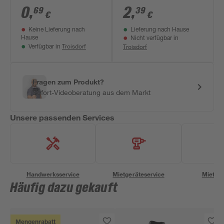
Stück
0
,
2
,
69
39
€
€
Keine Lieferung nach
Lieferung nach Hause
Hause
Nicht verfügbar in
Troisdorf
Troisdorf
Verfügbar in
Fragen zum Produkt?
Sofort-Videoberatung aus dem Markt
Unsere passenden Services
Handwerksservice
Mietgeräteservice
Miettra
Häufig dazu gekauft
Mengenrabatt