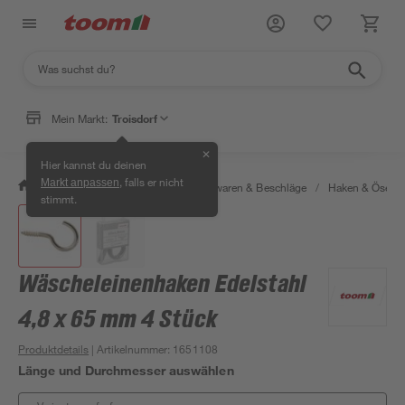
Mein Markt:
Troisdorf
✕
Hier kannst du deinen
, falls er nicht
Markt anpassen
/
Werkstatt & Maschinen
/
Eisenwaren & Beschläge
/
Haken & Ösen
stimmt.
Wäscheleinenhaken Edelstahl
4,8 x 65 mm 4 Stück
Produktdetails
| Artikelnummer
:
1651108
Länge und Durchmesser auswählen