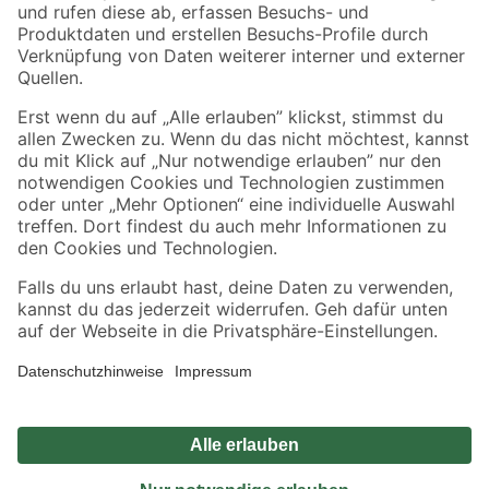
Zahlungsarten
Versandarten
Sicher einkaufen
Jetzt die toom-App herunterladen
Alle Preisangaben in EUR inkl. gesetzl. MwSt.. Die dargestellten Angebote sind unter
Umständen nicht in allen Märkten verfügbar. Die angegebenen Verfügbarkeiten beziehen
sich auf den unter "Mein Markt" ausgewählten toom Baumarkt. Alle Angebote und
Produkte nur solange der Vorrat reicht.
*Paketversand ab 59 € versandkostenfrei, gilt nicht für Artikel mit Speditionsversand, hier
fallen zusätzliche Versandkosten an.
Datenschutz
Privatsphäre
Impressum
AGB
Nutzungsbedingungen
Widerrufsrecht
Vertrag widerrufen