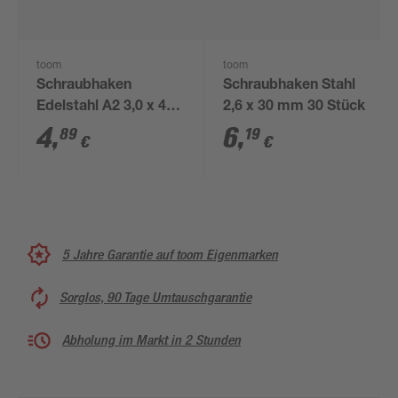
toom
toom
Schraubhaken
Schraubhaken Stahl
Edelstahl A2 3,0 x 40
2,6 x 30 mm 30 Stück
mm 4 Stück
4
,
6
,
89
19
€
€
5 Jahre Garantie auf toom Eigenmarken
Sorglos, 90 Tage Umtauschgarantie
Abholung im Markt in 2 Stunden