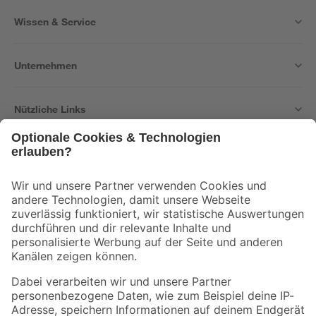
Wissen & Service
Unternehmen
Nützliche Links
Bleib auf dem Laufenden mit unserem Newsletter
Der toom Newsletter: Keine Angebote und Aktionen mehr verpassen!
Zur Newsletter Anmeldung
Folge uns