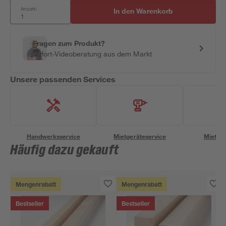
Anzahl:
In den Warenkorb
Fragen zum Produkt?
Sofort-Videoberatung aus dem Markt
Unsere passenden Services
Handwerksservice
Mietgeräteservice
Miettra
Häufig dazu gekauft
Mengenrabatt
Mengenrabatt
Bestseller
Bestseller