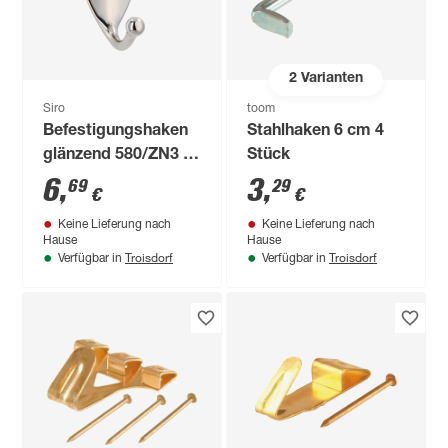
2
Varianten
Siro
toom
Befestigungshaken
Stahlhaken 6 cm 4
glänzend 580/ZN3 2-
Stück
fach vertikal
6
,
3
,
69
29
€
€
Keine Lieferung nach
Keine Lieferung nach
Hause
Hause
Troisdorf
Troisdorf
Verfügbar in
Verfügbar in