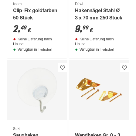
toom
Düwi
Clip-Fix goldfarben
Hakennägel Stahl Ø
50 Stück
3 x 70 mm 250 Stück
2
,
9
,
49
99
€
€
Keine Lieferung nach
Keine Lieferung nach
Hause
Hause
Troisdorf
Troisdorf
Verfügbar in
Verfügbar in
Suki
Saughaken
Wandhaken Gr. 0 - 3