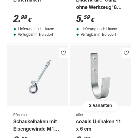
Eimerhaken
Bilderkralle 'Ganz
ohne Werkzeug' 8
Stück
2
,
5
,
99
59
€
€
Lieferung nach Hause
Lieferung nach Hause
Troisdorf
Troisdorf
Verfügbar in
Verfügbar in
2
Varianten
Pösamo
alfer
Schaukelhaken mit
coaxis Unihaken 11
Eisengewinde M12 x
x 6 cm
250 mm