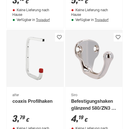
3
,
5
,
€
€
Keine Lieferung nach
Keine Lieferung nach
Hause
Hause
Troisdorf
Troisdorf
Verfügbar in
Verfügbar in
alfer
Siro
coaxis Profilhaken
Befestigungshaken
glänzend 580/ZN3 1-
fach glänzend
3
,
4
,
79
19
€
€
Keine Lieferung nach
Keine Lieferung nach