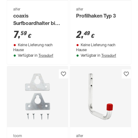
alfer
alfer
coaxis
Profilhaken Typ 3
Surfboardhalter bis
30 kg
7
,
2
,
59
49
€
€
Keine Lieferung nach
Keine Lieferung nach
Hause
Hause
Troisdorf
Troisdorf
Verfügbar in
Verfügbar in
toom
alfer