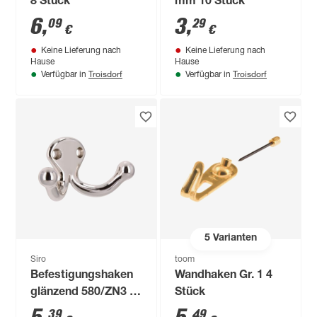
8 Stück
mm 10 Stück
6
,
3
,
09
29
€
€
Keine Lieferung nach
Keine Lieferung nach
Hause
Hause
Troisdorf
Troisdorf
Verfügbar in
Verfügbar in
5
Varianten
Siro
toom
Befestigungshaken
Wandhaken Gr. 1 4
glänzend 580/ZN3 2-
Stück
fach horizontal
39
49