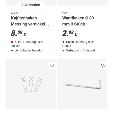
2
Varianten
toom
toom
Kajütenhaken
Wandhaken Ø 30
Messing vernickelt 5
mm 3 Stück
cm
8
,
2
,
89
99
€
€
Keine Lieferung nach
Keine Lieferung nach
Hause
Hause
Troisdorf
Troisdorf
Verfügbar in
Verfügbar in