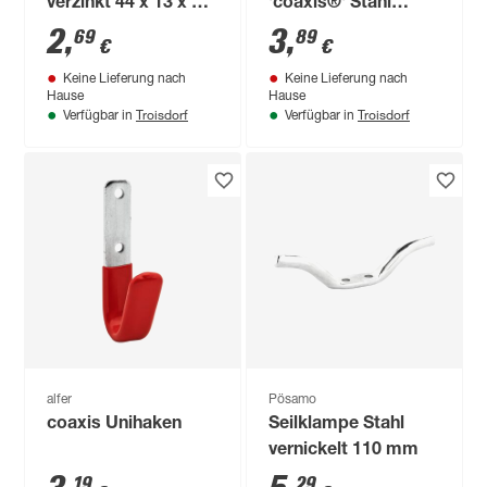
verzinkt 44 x 13 x 2,5
'coaxis®' Stahl
mm 2 Stück
gummiert 8 x 11,5
2
,
3
,
69
89
€
€
cm
Keine Lieferung nach
Keine Lieferung nach
Hause
Hause
Troisdorf
Troisdorf
Verfügbar in
Verfügbar in
alfer
Pösamo
coaxis Unihaken
Seilklampe Stahl
vernickelt 110 mm
19
29