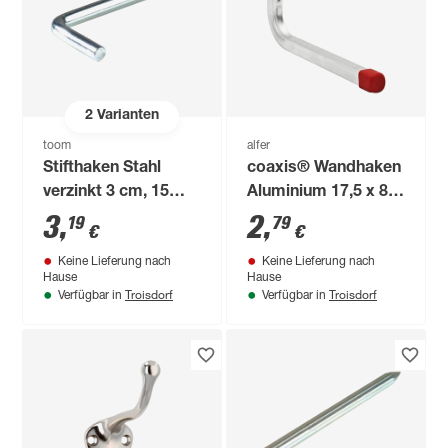
2
Varianten
toom
alfer
Stifthaken Stahl
coaxis® Wandhaken
verzinkt 3 cm, 15
Aluminium 17,5 x 8
Stück
cm
3
,
2
,
19
79
€
€
Keine Lieferung nach
Keine Lieferung nach
Hause
Hause
Troisdorf
Troisdorf
Verfügbar in
Verfügbar in