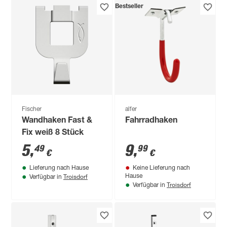
Bestseller
Fischer
alfer
Wandhaken Fast &
Fahrradhaken
Fix weiß 8 Stück
5
,
9
,
49
99
€
€
Lieferung nach Hause
Keine Lieferung nach
Troisdorf
Hause
Verfügbar in
Troisdorf
Verfügbar in