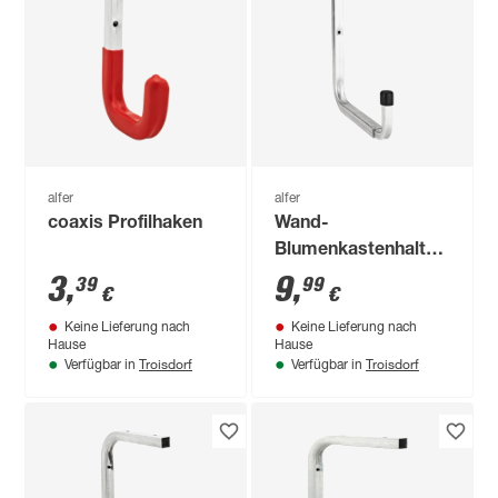
alfer
alfer
coaxis Profilhaken
Wand-
Blumenkastenhalter
Aluminium 190 - 255
3
,
9
,
39
99
€
€
mm
Keine Lieferung nach
Keine Lieferung nach
Hause
Hause
Troisdorf
Troisdorf
Verfügbar in
Verfügbar in