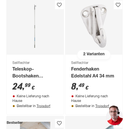
2
Varianten
Seilflechter
Seilflechter
Teleskop-
Fenderhaken
Bootshaken
Edelstahl A4 34 mm
Aluminium/Kunststoff
24
,
8
,
99
49
€
€
120 - 200 cm
Keine Lieferung nach
Keine Lieferung nach
Hause
Hause
Troisdorf
Troisdorf
Bestellbar in
Bestellbar in
Bestseller