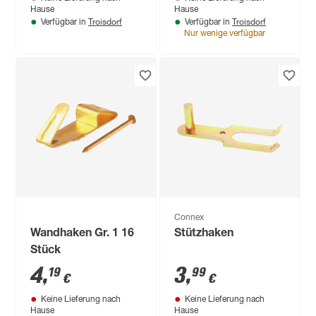
Hause
Hause
Troisdorf
Troisdorf
Verfügbar in
Verfügbar in
Nur wenige verfügbar
Connex
Wandhaken Gr. 1 16
Stützhaken
Stück
4
,
3
,
19
99
€
€
Keine Lieferung nach
Keine Lieferung nach
Hause
Hause