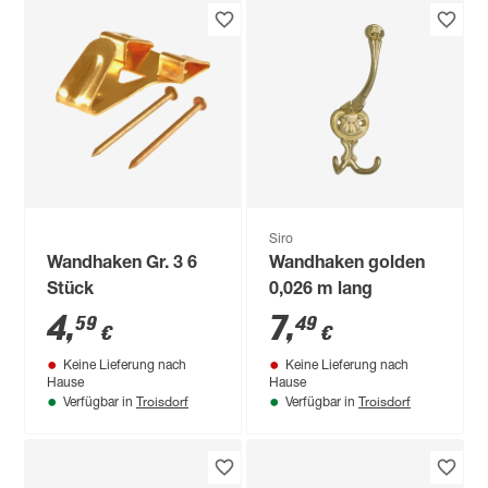
Siro
Wandhaken Gr. 3 6
Wandhaken golden
Stück
0,026 m lang
4
,
7
,
59
49
€
€
Keine Lieferung nach
Keine Lieferung nach
Hause
Hause
Troisdorf
Troisdorf
Verfügbar in
Verfügbar in