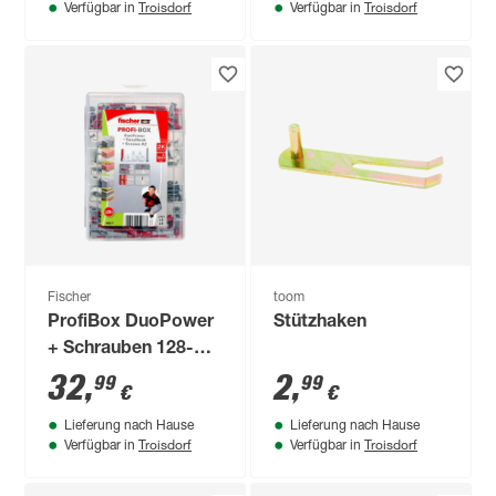
Troisdorf
Troisdorf
Verfügbar in
Verfügbar in
Fischer
toom
ProfiBox DuoPower
Stützhaken
+ Schrauben 128-
teilig
32
,
2
,
99
99
€
€
Lieferung nach Hause
Lieferung nach Hause
Troisdorf
Troisdorf
Verfügbar in
Verfügbar in