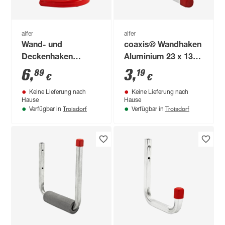
alfer
alfer
Wand- und
coaxis® Wandhaken
Deckenhaken
Aluminium 23 x 13
Aluminium 15 x 15 x
cm
6
,
3
,
89
19
€
€
12 cm 1 Stück
Keine Lieferung nach
Keine Lieferung nach
Hause
Hause
Troisdorf
Troisdorf
Verfügbar in
Verfügbar in