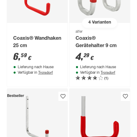
4
Varianten
alfer
Coaxis® Wandhaken
Coaxis®
25 cm
Gerätehalter 9 cm
6
,
4
,
59
29
€
€
Lieferung nach Hause
Lieferung nach Hause
Troisdorf
Troisdorf
Verfügbar in
Verfügbar in
(1)
Bestseller