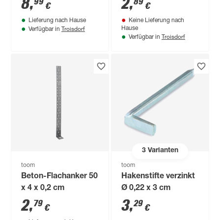
8
,
2
,
99
89
€
€
Lieferung nach Hause
Keine Lieferung nach
Troisdorf
Hause
Verfügbar in
Troisdorf
Verfügbar in
3
Varianten
toom
toom
Beton-Flachanker 50
Hakenstifte verzinkt
x 4 x 0,2 cm
Ø 0,22 x 3 cm
2
,
3
,
79
29
€
€