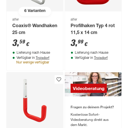
6
Varianten
alfer
alfer
Coaxis® Wandhaken
Profilhaken Typ 4 rot
25 cm
11,5 x 14 cm
3
,
3
,
59
99
€
€
Lieferung nach Hause
Lieferung nach Hause
Troisdorf
Troisdorf
Verfügbar in
Verfügbar in
Nur wenige verfügbar
Videoberatung
Fragen zu deinem Projekt?
Kostenlose Sofort-
Videoberatung direkt aus
dem Markt.