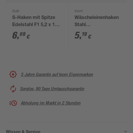
Suki
toom
S-Haken mit Spitze
Wäscheleinenhaken
Edelstahl F1 5,2 x 140
Stahl
mm 1 Stück
kunststoffbeschichtet
6
,
5
,
09
19
€
€
5,2 x 80 mm 4 Stück
5 Jahre Garantie auf toom Eigenmarken
Sorglos, 90 Tage Umtauschgarantie
Abholung im Markt in 2 Stunden
Wissen & Service