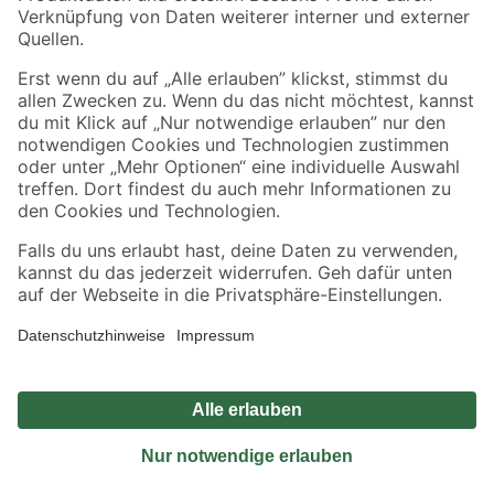
Sicher einkaufen
Jetzt die toom-App herunterladen
Alle Preisangaben in EUR inkl. gesetzl. MwSt.. Die dargestellten Angebote sind unter
Umständen nicht in allen Märkten verfügbar. Die angegebenen Verfügbarkeiten beziehen
sich auf den unter "Mein Markt" ausgewählten toom Baumarkt. Alle Angebote und
Produkte nur solange der Vorrat reicht.
*Paketversand ab 59 € versandkostenfrei, gilt nicht für Artikel mit Speditionsversand, hier
fallen zusätzliche Versandkosten an.
Datenschutz
Privatsphäre
Impressum
AGB
Nutzungsbedingungen
Widerrufsrecht
Vertrag widerrufen
Barrierefreiheit