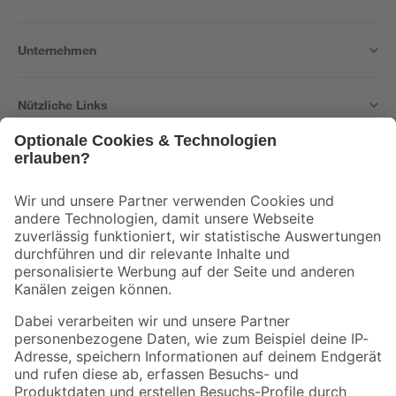
Unternehmen
Nützliche Links
Bleib auf dem Laufenden mit unserem Newsletter
Der toom Newsletter: Keine Angebote und Aktionen mehr verpassen!
Zur Newsletter Anmeldung
Folge uns
Zahlungsarten
Versandarten