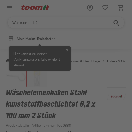
Mein Markt:
Troisdorf
✕
Hier kannst du deinen
, falls er nicht
Markt anpassen
/
Werkstatt & Maschinen
/
Eisenwaren & Beschläge
/
Haken & Ösen
stimmt.
Wäscheleinenhaken Stahl
kunststoffbeschichtet 6,2 x
100 mm 2 Stück
Produktdetails
| Artikelnummer
:
1650888