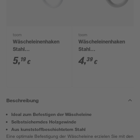
toom
toom
Wäscheleinenhaken
Wäscheleinenhaken
Stahl
Stahl
kunststoffbeschichtet
kunststoffbeschichtet
5
,
4
,
19
39
€
€
5,2 x 80 mm 4 Stück
4,8 x 65 mm 4 Stück
Beschreibung
Ideal zum Befestigen der Wäscheleine
Selbstsicherndes Holzgewinde
Aus kunststoffbeschichtetem Stahl
Eine optimale Befestigung der Wäscheleine erzielen Sie mit den