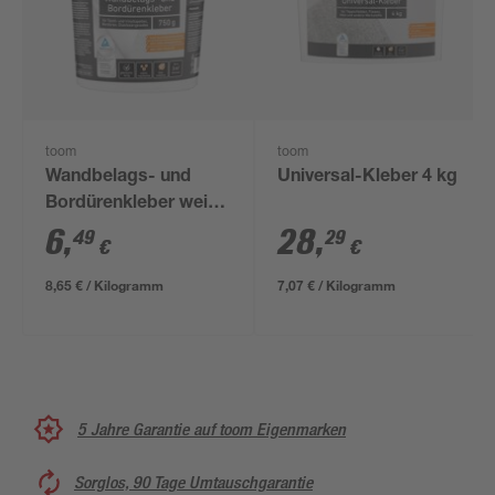
toom
toom
Wandbelags- und
Universal-Kleber 4 kg
Bordürenkleber weiß
750 g
6
,
28
,
49
29
€
€
8,65 € / Kilogramm
7,07 € / Kilogramm
5 Jahre Garantie auf toom Eigenmarken
Sorglos, 90 Tage Umtauschgarantie