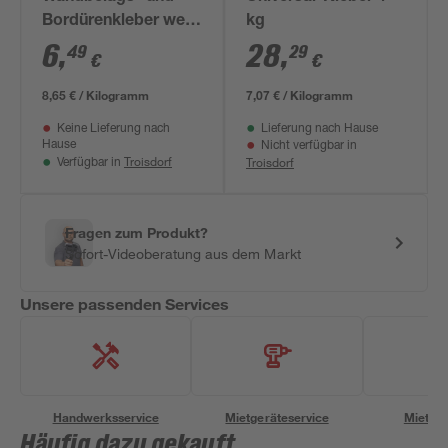
Bordürenkleber weiß
kg
750 g
6
,
28
,
49
29
€
€
8,65 € / Kilogramm
7,07 € / Kilogramm
Keine Lieferung nach
Lieferung nach Hause
Hause
Nicht verfügbar in
Troisdorf
Troisdorf
Verfügbar in
Fragen zum Produkt?
Sofort-Videoberatung aus dem Markt
Unsere passenden Services
Handwerksservice
Mietgeräteservice
Miettra
Häufig dazu gekauft