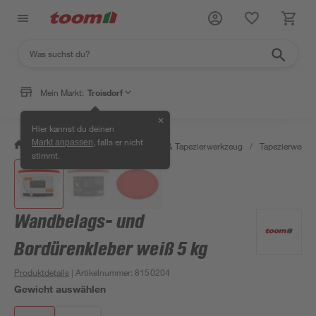
Mein Markt:
Troisdorf
✕
Hier kannst du deinen
, falls er nicht
Markt anpassen
/
Wohnen & Haushalt
/
Tapeten & Tapezierwerkzeug
/
Tapezierwerkz
stimmt.
Wandbelags- und
Bordürenkleber weiß 5 kg
Produktdetails
| Artikelnummer
:
8150204
Gewicht auswählen