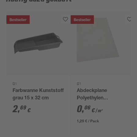
Bestseller
Bestseller
B1
B1
Farbwanne Kunststoff
Abdeckplane
grau 15 x 32 cm
Polyethylen
transparent 4 x 5 m
2
,
0
,
69
06
€
€
/ m²
1,29 € / Pack