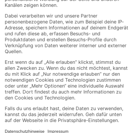
Folge uns
Zahlungsarten
Versandarten
Sicher einkaufen
Jetzt die toom-App herunterladen
Alle Preisangaben in EUR inkl. gesetzl. MwSt.. Die dargestellten Angebote sind unter
Umständen nicht in allen Märkten verfügbar. Die angegebenen Verfügbarkeiten beziehen
sich auf den unter "Mein Markt" ausgewählten toom Baumarkt. Alle Angebote und
Produkte nur solange der Vorrat reicht.