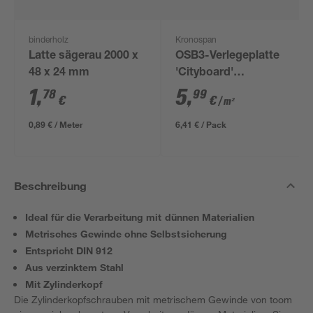
binderholz
Kronospan
Latte sägerau 2000 x
OSB3-Verlegeplatte
48 x 24 mm
'Cityboard'
ungeschliffen 1690 x
1
,
5
,
78
99
€
€
/ m²
634 x 12 mm
0,89 € / Meter
6,41 € / Pack
Beschreibung
Ideal für die Verarbeitung mit dünnen Materialien
Metrisches Gewinde ohne Selbstsicherung
Entspricht DIN 912
Aus verzinktem Stahl
Mit Zylinderkopf
Die Zylinderkopfschrauben mit metrischem Gewinde von toom