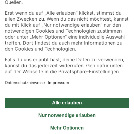
Sicher einkaufen
Jetzt die toom-App herunterladen
Alle Preisangaben in EUR inkl. gesetzl. MwSt.. Die dargestellten Angebote sind unter
Umständen nicht in allen Märkten verfügbar. Die angegebenen Verfügbarkeiten beziehen
sich auf den unter "Mein Markt" ausgewählten toom Baumarkt. Alle Angebote und
Produkte nur solange der Vorrat reicht.
*Paketversand ab 59 € versandkostenfrei, gilt nicht für Artikel mit Speditionsversand, hier
fallen zusätzliche Versandkosten an.
Datenschutz
Privatsphäre
Impressum
AGB
Nutzungsbedingungen
Widerrufsrecht
Vertrag widerrufen
Barrierefreiheit
© 2026 toom Baumarkt GmbH