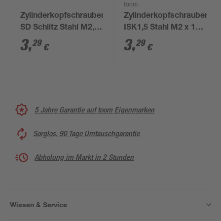
toom
Zylinderkopfschrauben
Zylinderkopfschrauben
SD Schlitz Stahl M2,5
ISK1,5 Stahl M2 x 10
x 5 mm 20 Stück
mm 10 Stück
3
,
3
,
29
29
€
€
5 Jahre Garantie auf toom Eigenmarken
Sorglos, 90 Tage Umtauschgarantie
Abholung im Markt in 2 Stunden
Wissen & Service