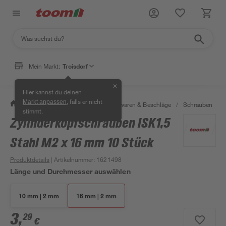
Mein Markt:
Troisdorf
✕
Hier kannst du deinen
, falls er nicht
Markt anpassen
/
Werkstatt & Maschinen
/
Eisenwaren & Beschläge
/
Schrauben
/
stimmt.
Zylinderkopfschrauben ISK1,5
Stahl M2 x 16 mm 10 Stück
Produktdetails
| Artikelnummer
:
1621498
Länge und Durchmesser auswählen
10 mm | 2 mm
16 mm | 2 mm
3
,
29
€