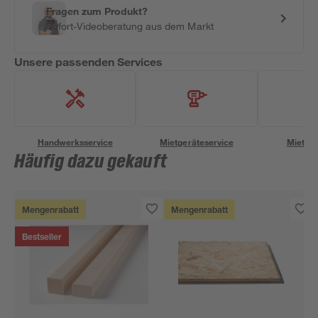
Fragen zum Produkt?
Sofort-Videoberatung aus dem Markt
Unsere passenden Services
Handwerksservice
Mietgeräteservice
Miettra
Häufig dazu gekauft
Mengenrabatt
Mengenrabatt
Bestseller