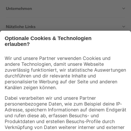
Unternehmen
Nützliche Links
Bleib auf dem Laufenden mit unserem Newsletter
Der toom Newsletter: Keine Angebote und Aktionen mehr verpassen!
Zur Newsletter Anmeldung
Folge uns
Zahlungsarten
Versandarten