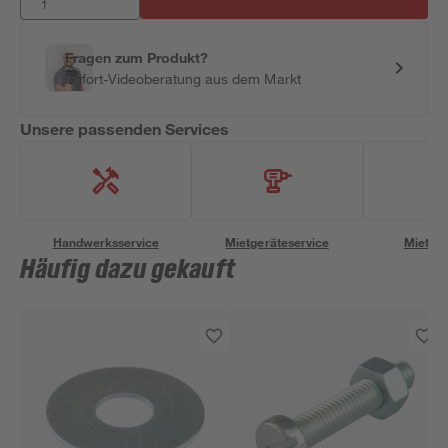
Fragen zum Produkt?
Sofort-Videoberatung aus dem Markt
Unsere passenden Services
Handwerksservice
Mietgeräteservice
Miettra
Häufig dazu gekauft