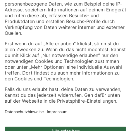
Zahlungsarten
Versandarten
Sicher einkaufen
Jetzt die toom-App herunterladen
Alle Preisangaben in EUR inkl. gesetzl. MwSt.. Die dargestellten Angebote sind unter
Umständen nicht in allen Märkten verfügbar. Die angegebenen Verfügbarkeiten beziehen
sich auf den unter "Mein Markt" ausgewählten toom Baumarkt. Alle Angebote und
Produkte nur solange der Vorrat reicht.
*Paketversand ab 59 € versandkostenfrei, gilt nicht für Artikel mit Speditionsversand, hier
fallen zusätzliche Versandkosten an.
Datenschutz
Privatsphäre
Impressum
AGB