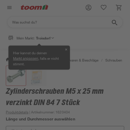
Mein Markt:
Troisdorf
✕
Hier kannst du deinen
, falls er nicht
Markt anpassen
/
Werkstatt & Maschinen
/
Eisenwaren & Beschläge
/
Schrauben
/
stimmt.
Zylinderschrauben M5 x 25 mm
verzinkt DIN 84 7 Stück
Produktdetails
| Artikelnummer
:
1620404
Länge und Durchmesser auswählen