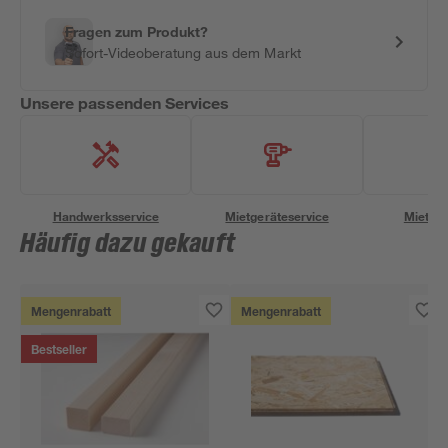
Fragen zum Produkt?
Sofort-Videoberatung aus dem Markt
Unsere passenden Services
Handwerksservice
Mietgeräteservice
Miettra
Häufig dazu gekauft
Mengenrabatt
Mengenrabatt
Bestseller