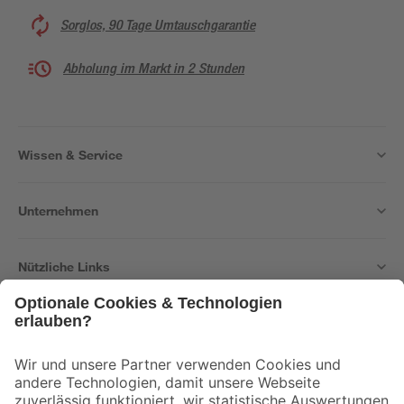
Sorglos, 90 Tage Umtauschgarantie
Abholung im Markt in 2 Stunden
Wissen & Service
Unternehmen
Nützliche Links
Bleib auf dem Laufenden mit unserem Newsletter
Der toom Newsletter: Keine Angebote und Aktionen mehr verpassen!
Zur Newsletter Anmeldung