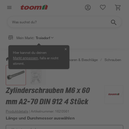
Mein Markt:
Troisdorf
✕
Hier kannst du deinen
, falls er nicht
Markt anpassen
/
Werkstatt & Maschinen
/
Eisenwaren & Beschläge
/
Schrauben
/
stimmt.
Zylinderschrauben M6 x 60
mm A2-70 DIN 912 4 Stück
Produktdetails
| Artikelnummer
:
1620561
Länge und Durchmesser auswählen