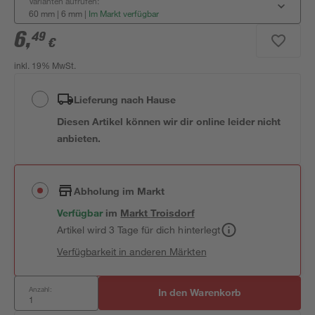
Varianten aufrufen:
60 mm | 6 mm
|
Im Markt verfügbar
6
,
49
€
inkl. 19% MwSt.
Lieferung nach Hause
Diesen Artikel können wir dir online leider nicht
anbieten.
Abholung im Markt
Verfügbar
im
Markt
Troisdorf
Artikel wird 3 Tage für dich hinterlegt
Verfügbarkeit in anderen Märkten
Anzahl:
In den Warenkorb