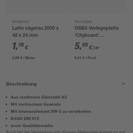
binderholz
Kronospan
Latte sägerau 2000 x
OSB3-Verlegeplatte
48 x 24 mm
'Cityboard'
ungeschliffen 1690 x
1
,
5
,
78
99
€
€
/ m²
634 x 12 mm
0,89 € / Meter
6,41 € / Pack
Beschreibung
Aus rostfreiem Edelstahl A2
Mit metrischem Gewinde
Mit Innensechskant SW-5 zu verarbeiten
Erfüllt DIN 912
toom Qualitätsmarke
Auch bei der Verbindung von dünnen Materialien kommt es auf