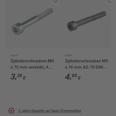
toom
toom
Zylinderschrauben M6
Zylinderschrauben M5
x 70 mm verzinkt, 4
x 16 mm A2-70 DIN
Stück
912 6 Stück
3
,
4
,
29
69
€
€
5 Jahre Garantie auf toom Eigenmarken