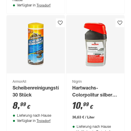
Hause
Troisdorf
Verfügbar in
ArmorAll
Nigrin
Scheibenreinigungstücher
Hartwachs-
30 Stück
Colorpolitur silbern
300 ml
8
,
10
,
99
99
€
€
Lieferung nach Hause
36,63 € / Liter
Troisdorf
Verfügbar in
Lieferung nach Hause