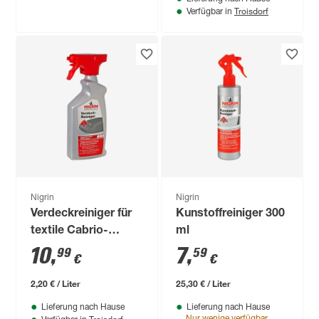
Troisdorf
Verfügbar in
Nigrin
Nigrin
Verdeckreiniger für
Kunstoffreiniger 300
textile Cabrio-
ml
Dächer 500 ml
10
,
7
,
99
59
€
€
2,20 € / Liter
25,30 € / Liter
Lieferung nach Hause
Lieferung nach Hause