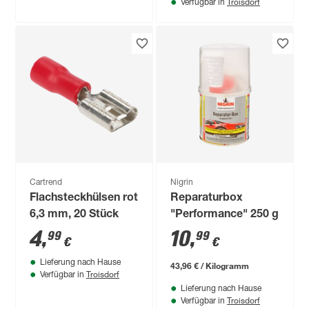
Troisdorf
Verfügbar in
Cartrend
Nigrin
Flachsteckhülsen rot
Reparaturbox
6,3 mm, 20 Stück
"Performance" 250 g
4
,
10
,
99
99
€
€
Lieferung nach Hause
43,96 € / Kilogramm
Troisdorf
Verfügbar in
Lieferung nach Hause
Troisdorf
Verfügbar in