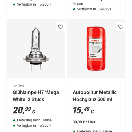
Troisdorf
Hause
Verfügbar in
Troisdorf
Verfügbar in
UniTec
Glühlampe H7 'Mega
Autopolitur Metallic
White' 2 Stück
Hochglanz 500 ml
20
,
15
,
99
49
€
€
Lieferung nach Hause
30,98 € / Liter
Troisdorf
Verfügbar in
Lieferung nach Hause