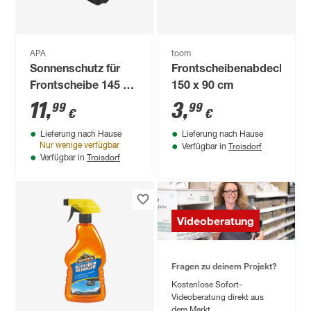
APA
toom
Sonnenschutz für
Frontscheibenabdeckung
Frontscheibe 145 x
150 x 90 cm
79 cm
11
,
3
,
99
99
€
€
Lieferung nach Hause
Lieferung nach Hause
Troisdorf
Nur wenige verfügbar
Verfügbar in
Troisdorf
Verfügbar in
Videoberatung
Fragen zu deinem Projekt?
Kostenlose Sofort-
Videoberatung direkt aus
dem Markt.