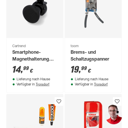
Cartrend
toom
Smartphone-
Brems- und
Magnethalterung
Schaltzugspanner
360°
14
,
19
,
99
99
€
€
Lieferung nach Hause
Lieferung nach Hause
Troisdorf
Troisdorf
Verfügbar in
Verfügbar in