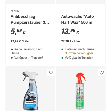
Nigrin
Antibeschlag-
Autowachs "Auto
Pumpzerstäuber 300
Hart Wax" 500 ml
ml
5
,
13
,
99
99
€
€
19,97 € / Liter
27,98 € / Liter
Keine Lieferung nach
Lieferung nach Hause
Hause
Nur wenige verfügbar
Troisdorf
Troisdorf
Verfügbar in
Verfügbar in