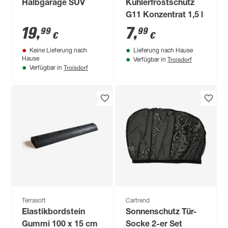
Halbgarage SUV
Kühlerfrostschutz
G11 Konzentrat 1,5 l
19
,
7
,
99
99
€
€
Keine Lieferung nach
Lieferung nach Hause
Troisdorf
Hause
Verfügbar in
Troisdorf
Verfügbar in
Terrasoft
Cartrend
Elastikbordstein
Sonnenschutz Tür-
Gummi 100 x 15 cm
Socke 2-er Set