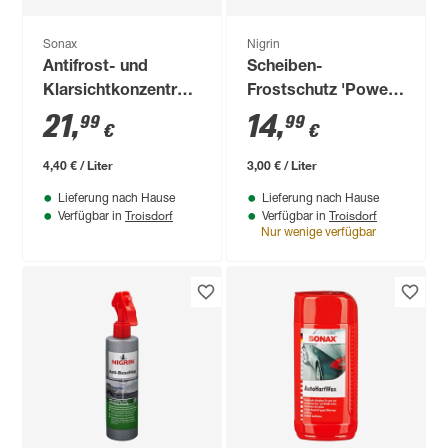
Sonax
Nigrin
Antifrost- und
Scheiben-
Klarsichtkonzentrat
Frostschutz 'Power
5 l
Ruby Delight' bis -18
21
,
14
,
99
99
€
€
°C 5 l
4,40 € / Liter
3,00 € / Liter
Lieferung nach Hause
Lieferung nach Hause
Troisdorf
Troisdorf
Verfügbar in
Verfügbar in
Nur wenige verfügbar