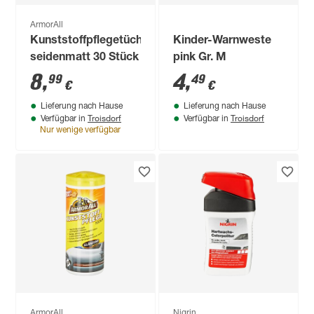
ArmorAll
Kunststoffpflegetücher
Kinder-Warnweste
seidenmatt 30 Stück
pink Gr. M
8
,
4
,
99
49
€
€
Lieferung nach Hause
Lieferung nach Hause
Troisdorf
Troisdorf
Verfügbar in
Verfügbar in
Nur wenige verfügbar
ArmorAll
Nigrin