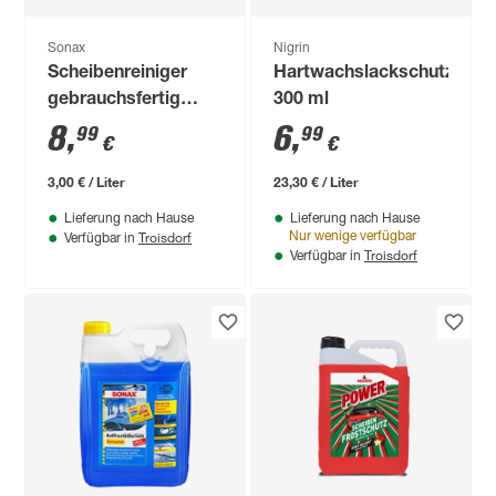
Sonax
Nigrin
Scheibenreiniger
Hartwachslackschutz
gebrauchsfertig
300 ml
Orange+Rosemary 3
8
,
6
,
99
99
€
€
l
3,00 € / Liter
23,30 € / Liter
Lieferung nach Hause
Lieferung nach Hause
Troisdorf
Nur wenige verfügbar
Verfügbar in
Troisdorf
Verfügbar in