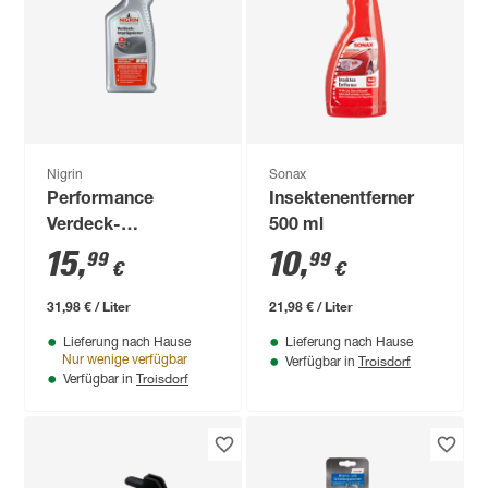
Nigrin
Sonax
Performance
Insektenentferner
Verdeck-
500 ml
Imprägnierer 500 ml
15
,
10
,
99
99
€
€
31,98 € / Liter
21,98 € / Liter
Lieferung nach Hause
Lieferung nach Hause
Troisdorf
Nur wenige verfügbar
Verfügbar in
Troisdorf
Verfügbar in