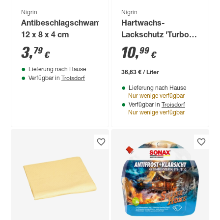
Nigrin
Nigrin
Antibeschlagschwamm
Hartwachs-
12 x 8 x 4 cm
Lackschutz 'Turbo'
300 ml
3
,
10
,
79
99
€
€
Lieferung nach Hause
36,63 € / Liter
Troisdorf
Verfügbar in
Lieferung nach Hause
Nur wenige verfügbar
Troisdorf
Verfügbar in
Nur wenige verfügbar