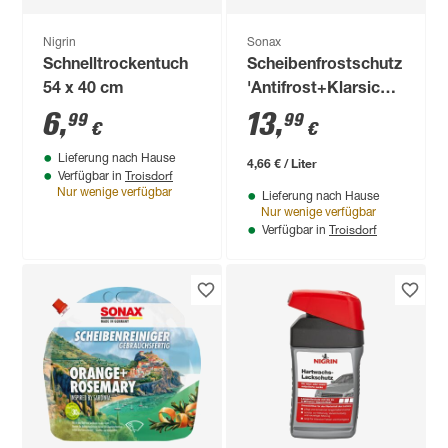
Nigrin
Sonax
Schnelltrockentuch
Scheibenfrostschutz
54 x 40 cm
'Antifrost+Klarsicht'
Sweet Home 3 l
6
,
13
,
99
99
€
€
Lieferung nach Hause
4,66 € / Liter
Troisdorf
Verfügbar in
Nur wenige verfügbar
Lieferung nach Hause
Nur wenige verfügbar
Troisdorf
Verfügbar in