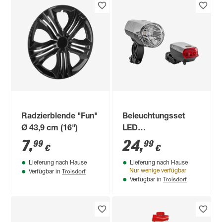
Radzierblende "Fun"
Beleuchtungsset
Ø 43,9 cm (16")
LED
10/20LUX10/20LUX
7
,
24
,
99
99
€
€
Lieferung nach Hause
Lieferung nach Hause
Troisdorf
Nur wenige verfügbar
Verfügbar in
Troisdorf
Verfügbar in