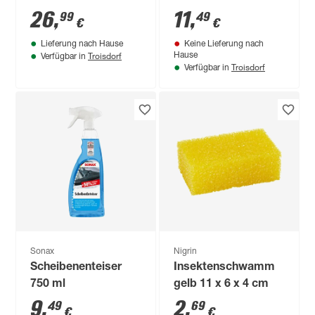
26
,
11
,
99
49
€
€
Lieferung nach Hause
Keine Lieferung nach
Troisdorf
Hause
Verfügbar in
Troisdorf
Verfügbar in
Sonax
Nigrin
Scheibenenteiser
Insektenschwamm
750 ml
gelb 11 x 6 x 4 cm
9
,
2
,
49
69
€
€