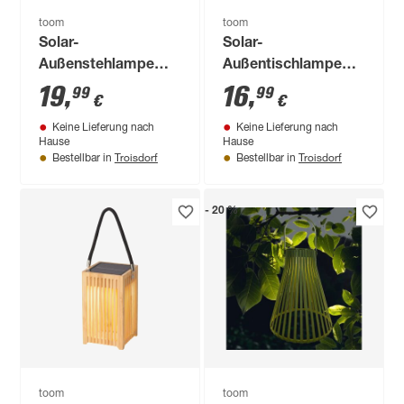
toom
toom
Solar-
Solar-
Außenstehlampe
Außentischlampe
warmweiß IP 44 12 x
warmweiß IP 44 Ø
19
,
16
,
99
99
€
€
24 x 12 cm
23 x 19,5 cm
Keine Lieferung nach
Keine Lieferung nach
Hause
Hause
Troisdorf
Troisdorf
Bestellbar in
Bestellbar in
- 20 %
toom
toom