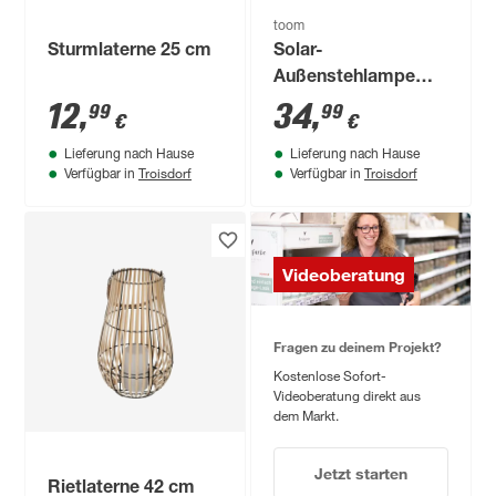
toom
Sturmlaterne 25 cm
Solar-
Außenstehlampe
warmweiß IP 44 Ø
12
,
34
,
99
99
€
€
28,5 x 24,5 cm
Lieferung nach Hause
Lieferung nach Hause
Troisdorf
Troisdorf
Verfügbar in
Verfügbar in
Videoberatung
Fragen zu deinem Projekt?
Kostenlose Sofort-
Videoberatung direkt aus
dem Markt.
Jetzt starten
Rietlaterne 42 cm