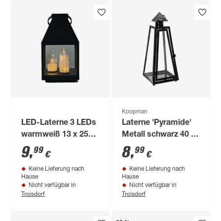
Koopman
LED-Laterne 3 LEDs
Laterne 'Pyramide'
warmweiß 13 x 25
Metall schwarz 40 x
cm
16,5 x 16,5 cm
9
,
8
,
99
99
€
€
Keine Lieferung nach
Keine Lieferung nach
Hause
Hause
Nicht verfügbar in
Nicht verfügbar in
Troisdorf
Troisdorf