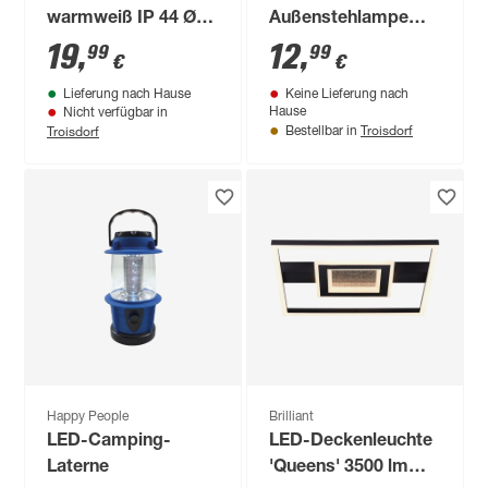
warmweiß IP 44 Ø
Außenstehlampe
22,5 x 24 cm
warmweiß IP 44 Ø
19
,
12
,
99
99
€
€
9,5 x 20 cm
Lieferung nach Hause
Keine Lieferung nach
Hause
Nicht verfügbar in
Troisdorf
Troisdorf
Bestellbar in
Happy People
Brilliant
LED-Camping-
LED-Deckenleuchte
Laterne
'Queens' 3500 lm