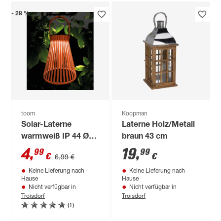
- 28 %
toom
Koopman
Solar-Laterne
Laterne Holz/Metall
warmweiß IP 44 Ø
braun 43 cm
15 x 26 cm
4
,
19
,
99
99
€
€
6,99 €
Keine Lieferung nach
Keine Lieferung nach
Hause
Hause
Nicht verfügbar in
Nicht verfügbar in
Troisdorf
Troisdorf
(1)