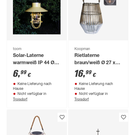
toom
Koopman
Solar-Laterne
Rietlaterne
warmweiß IP 44 Ø
braun/weiß Ø 27 x
18 x 20 cm
35 cm
6
,
16
,
99
99
€
€
Keine Lieferung nach
Keine Lieferung nach
Hause
Hause
Nicht verfügbar in
Nicht verfügbar in
Troisdorf
Troisdorf