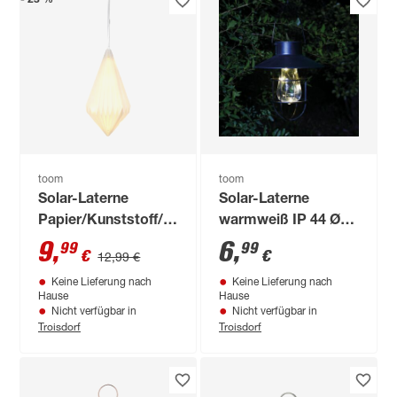
- 23 %
toom
toom
Solar-Laterne
Solar-Laterne
Papier/Kunststoff/Metall
warmweiß IP 44 Ø
weiß 22 x 40 cm
18 x 20 cm
9
,
6
,
99
99
€
€
12,99 €
Keine Lieferung nach
Keine Lieferung nach
Hause
Hause
Nicht verfügbar in
Nicht verfügbar in
Troisdorf
Troisdorf