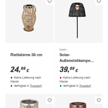
toom
Rietlaterne 38 cm
Solar-
Außenstehlampe
warmweiß IP 44 Ø
24
,
39
,
99
99
€
€
40 x 150 cm
Keine Lieferung nach
Keine Lieferung nach
Hause
Hause
Troisdorf
Troisdorf
Verfügbar in
Verfügbar in