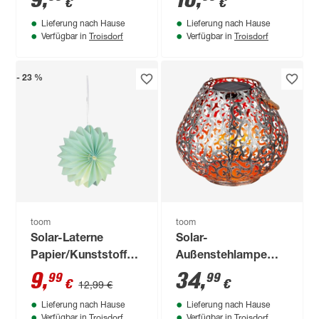
9
,
16
,
€
€
Lieferung nach Hause
Lieferung nach Hause
Troisdorf
Troisdorf
Verfügbar in
Verfügbar in
- 23 %
toom
toom
Solar-Laterne
Solar-
Papier/Kunststoff
Außenstehlampe
grün Ø 300 cm
warmweiß IP 44 Ø
9
,
34
,
99
99
€
€
12,99 €
28,5 x 24,5 cm
Lieferung nach Hause
Lieferung nach Hause
Troisdorf
Troisdorf
Verfügbar in
Verfügbar in