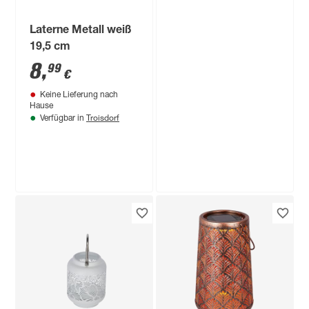
Laterne Metall weiß
19,5 cm
8
,
99
€
Keine Lieferung nach
Hause
Troisdorf
Verfügbar in
Brilliant
LED-Deckenleuchte
'Kaleo' 3400 lm
warmweiß 37,5 x 5,3
39
,
99
€
x 37,5 cm