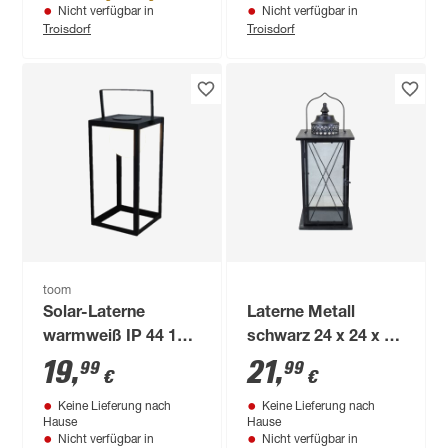
Nicht verfügbar in
Nicht verfügbar in
Troisdorf
Troisdorf
toom
Solar-Laterne
Laterne Metall
warmweiß IP 44 15 x
schwarz 24 x 24 x 53
30,2 x 15 cm
cm
19
,
21
,
99
99
€
€
Keine Lieferung nach
Keine Lieferung nach
Hause
Hause
Nicht verfügbar in
Nicht verfügbar in