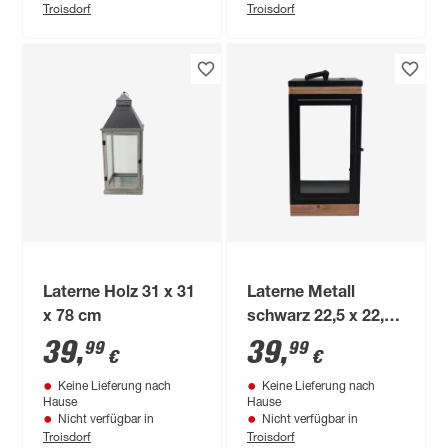
Troisdorf
Troisdorf
Laterne Holz 31 x 31
Laterne Metall
x 78 cm
schwarz 22,5 x 22,5
x 45 cm
39
,
39
,
99
99
€
€
Keine Lieferung nach
Keine Lieferung nach
Hause
Hause
Nicht verfügbar in
Nicht verfügbar in
Troisdorf
Troisdorf