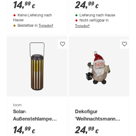
warmweiß 37,5 x 5 x
14
,
24
,
99
99
€
€
37,5 cm
Keine Lieferung nach
Lieferung nach Hause
Hause
Nicht verfügbar in
Troisdorf
Troisdorf
Bestellbar in
toom
Solar-
Dekofigur
Außenstehlampe
'Weihnachtsmann
warmweiß IP 44 Ø
mit Laterne' 39 cm
14
,
24
,
99
99
€
€
11 x 30 cm