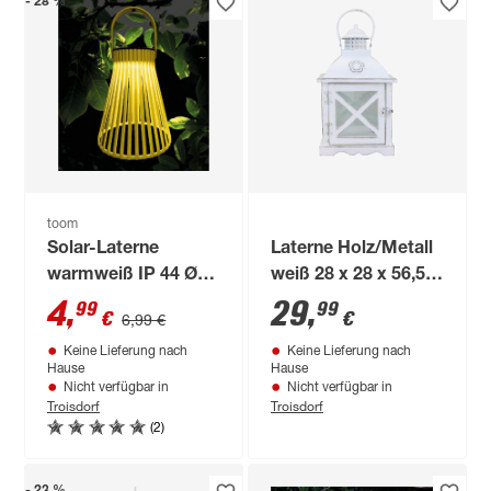
- 28 %
toom
Solar-Laterne
Laterne Holz/Metall
warmweiß IP 44 Ø
weiß 28 x 28 x 56,5
15 x 26 cm
cm
4
,
29
,
99
99
€
€
6,99 €
Keine Lieferung nach
Keine Lieferung nach
Hause
Hause
Nicht verfügbar in
Nicht verfügbar in
Troisdorf
Troisdorf
(2)