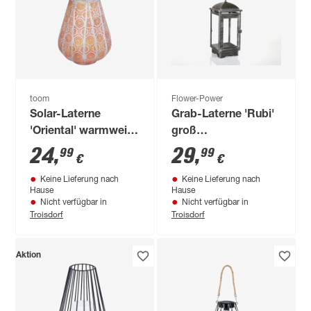
toom
Flower-Power
Solar-Laterne
Grab-Laterne 'Rubi'
'Oriental' warmweiß
groß
IP 44 Ø 20 x 40,5 cm
schwarz/transparent
24
,
29
,
99
99
€
€
16 x 16 x 37 cm ohne
Keine Lieferung nach
Keine Lieferung nach
Kerze
Hause
Hause
Nicht verfügbar in
Nicht verfügbar in
Troisdorf
Troisdorf
Aktion