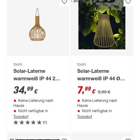
- 20 %
toom
toom
Solar-Laterne
Solar-Laterne
warmweiß IP 44 27 x
warmweiß IP 44 Ø
40 cm
15 x 26 cm
34
,
7
,
99
99
€
€
9,99 €
Keine Lieferung nach
Keine Lieferung nach
Hause
Hause
Nicht verfügbar in
Nicht verfügbar in
Troisdorf
Troisdorf
(1)