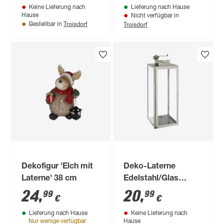
Keine Lieferung nach
Lieferung nach Hause
Hause
Nicht verfügbar in
Troisdorf
Troisdorf
Bestellbar in
Dekofigur 'Elch mit
Deko-Laterne
Laterne' 38 cm
Edelstahl/Glas
silbern 22 x 21 x 57,5
24
,
20
,
99
99
€
€
cm
Lieferung nach Hause
Keine Lieferung nach
Nur wenige verfügbar
Hause