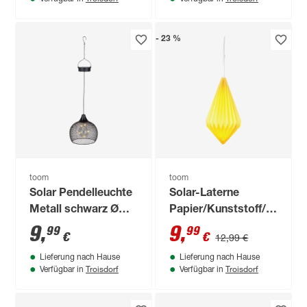
- 23 %
toom
toom
Solar Pendelleuchte
Solar-Laterne
Metall schwarz Ø
Papier/Kunststoff/Metall
18,5 cm
gelb 22 x 40 cm
9
,
9
,
99
99
€
€
12,99 €
Lieferung nach Hause
Lieferung nach Hause
Troisdorf
Troisdorf
Verfügbar in
Verfügbar in