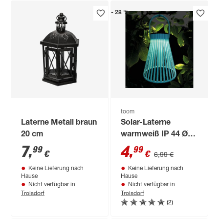
- 28 %
toom
Laterne Metall braun
Solar-Laterne
20 cm
warmweiß IP 44 Ø
15 x 26 cm
7
,
4
,
99
99
€
€
6,99 €
Keine Lieferung nach
Keine Lieferung nach
Hause
Hause
Nicht verfügbar in
Nicht verfügbar in
Troisdorf
Troisdorf
(2)