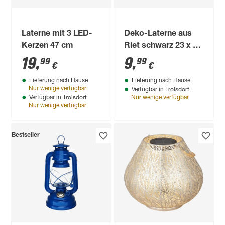
Laterne mit 3 LED-
Deko-Laterne aus
Kerzen 47 cm
Riet schwarz 23 x 30
cm
19
,
9
,
99
99
€
€
Lieferung nach Hause
Lieferung nach Hause
Troisdorf
Nur wenige verfügbar
Verfügbar in
Troisdorf
Verfügbar in
Nur wenige verfügbar
Nur wenige verfügbar
Bestseller