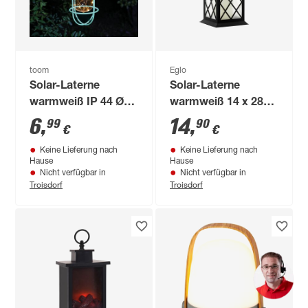
toom
Eglo
Solar-Laterne
Solar-Laterne
warmweiß IP 44 Ø
warmweiß 14 x 28
18 x 20 cm
cm
6
,
14
,
99
90
€
€
Keine Lieferung nach
Keine Lieferung nach
Hause
Hause
Nicht verfügbar in
Nicht verfügbar in
Troisdorf
Troisdorf