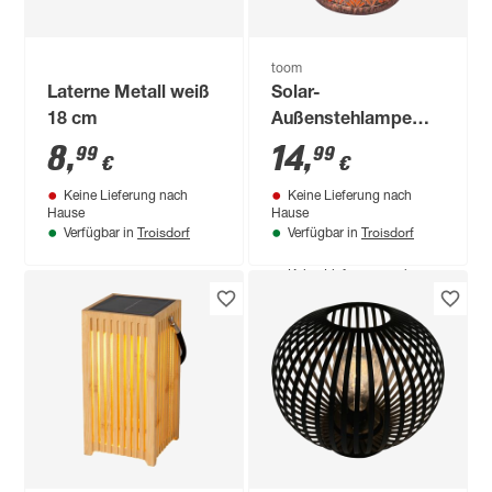
toom
Laterne Metall weiß
Solar-
18 cm
Außenstehlampe
warmweiß IP 44 Ø
8
,
14
,
99
99
€
€
14,7 x 24,5 cm
Keine Lieferung nach
Keine Lieferung nach
Hause
Hause
Troisdorf
Troisdorf
Verfügbar in
Verfügbar in
Produktdatenblatt
Keine Lieferung nach
Hause
Troisdorf
Verfügbar in