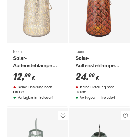
toom
toom
Solar-
Solar-
Außenstehlampe
Außenstehlampe
warmweiß IP 44 Ø
warmweiß IP 44 Ø
12
,
24
,
99
99
€
€
11 x 18 cm
20 x 32 cm
Keine Lieferung nach
Keine Lieferung nach
Hause
Hause
Troisdorf
Troisdorf
Verfügbar in
Verfügbar in