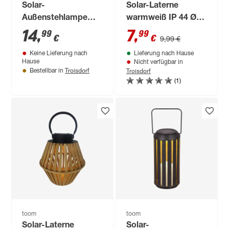
Solar-
Solar-Laterne
Außenstehlampe
warmweiß IP 44 Ø
warmweiß IP 44 10,3
15 x 26 cm
14
,
7
,
99
99
€
€
9,99 €
x 18 x 10,3 cm
Keine Lieferung nach
Lieferung nach Hause
Hause
Nicht verfügbar in
Troisdorf
Troisdorf
Bestellbar in
(1)
toom
toom
Solar-Laterne
Solar-