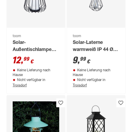
toom
toom
Solar-
Solar-Laterne
Außentischlampe
warmweiß IP 44 Ø
warmweiß IP 44 18,5
16,5 x 35 cm
12
,
9
,
99
99
€
€
x 25 cm
Keine Lieferung nach
Keine Lieferung nach
Hause
Hause
Nicht verfügbar in
Nicht verfügbar in
Troisdorf
Troisdorf