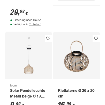
29
,
99
€
Lieferung nach Hause
Troisdorf
Verfügbar in
toom
Solar Pendelleuchte
Rietlaterne Ø 26 x 20
Metall beige Ø 18,5
cm
cm
99
99