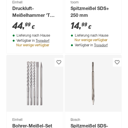
Einhell
toom
Druckluft-
Spitzmeißel SDS+
Meißelhammer 'TC-
250 mm
PC 45' 4-teilig
44
,
14
,
99
99
€
€
Lieferung nach Hause
Lieferung nach Hause
Troisdorf
Nur wenige verfügbar
Verfügbar in
Troisdorf
Nur wenige verfügbar
Verfügbar in
Einhell
Bosch
Bohrer-Meißel-Set
Spitzmeißel SDS-