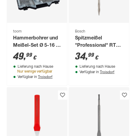
toom
Bosch
Hammerbohrer und
Spitzmeißel
Meißel-Set Ø 5-16 x
"Professional" RTec
110-450 mm 12-
Speed SDS-max 400
49
,
34
,
99
99
€
€
teilig
mm
Lieferung nach Hause
Lieferung nach Hause
Troisdorf
Nur wenige verfügbar
Verfügbar in
Troisdorf
Verfügbar in