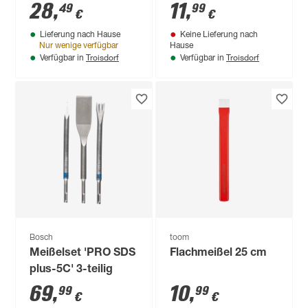
gekröpft 50 x 250
28
,
11
,
49
99
€
€
mm
Lieferung nach Hause
Keine Lieferung nach
Nur wenige verfügbar
Hause
Troisdorf
Troisdorf
Verfügbar in
Verfügbar in
Bosch
toom
Meißelset 'PRO SDS
Flachmeißel 25 cm
plus-5C' 3-teilig
69
,
10
,
99
99
€
€