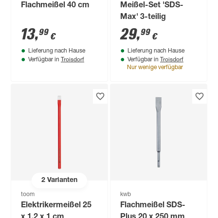
Flachmeißel 40 cm
Meißel-Set 'SDS-
Max' 3-teilig
13
,
29
,
99
99
€
€
Lieferung nach Hause
Lieferung nach Hause
Troisdorf
Troisdorf
Verfügbar in
Verfügbar in
Nur wenige verfügbar
2
Varianten
toom
kwb
Elektrikermeißel 25
Flachmeißel SDS-
x 1,2 x 1 cm
Plus 20 x 250 mm