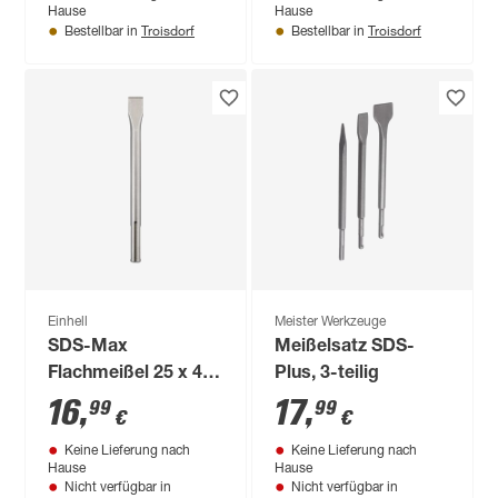
Hause
Hause
Troisdorf
Troisdorf
Bestellbar in
Bestellbar in
Einhell
Meister Werkzeuge
SDS-Max
Meißelsatz SDS-
Flachmeißel 25 x 400
Plus, 3-teilig
mm PRE
16
,
17
,
99
99
€
€
Keine Lieferung nach
Keine Lieferung nach
Hause
Hause
Nicht verfügbar in
Nicht verfügbar in