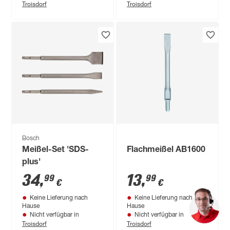
Troisdorf
Troisdorf
Bosch
Meißel-Set 'SDS-
Flachmeißel AB1600
plus'
34
,
13
,
99
99
€
€
Keine Lieferung nach
Keine Lieferung nach
Hause
Hause
Nicht verfügbar in
Nicht verfügbar in
Troisdorf
Troisdorf