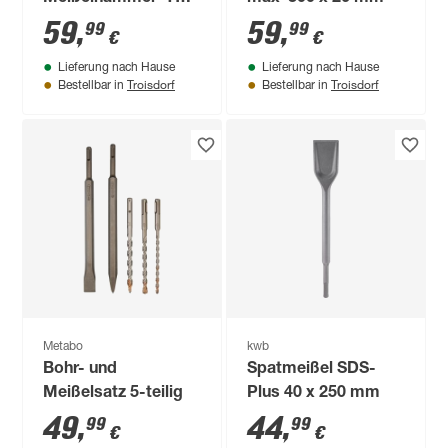
PC 45 Set'
59
,
59
,
99
99
€
€
Lieferung nach Hause
Lieferung nach Hause
Troisdorf
Troisdorf
Bestellbar in
Bestellbar in
Metabo
kwb
Bohr- und
Spatmeißel SDS-
Meißelsatz 5-teilig
Plus 40 x 250 mm
49
,
44
,
99
99
€
€