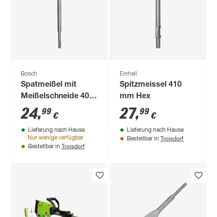
Bosch
Einhell
Spatmeißel mit
Spitzmeissel 410
Meißelschneide 40
mm Hex
mm
24
,
27
,
99
99
€
€
Lieferung nach Hause
Lieferung nach Hause
Troisdorf
Nur wenige verfügbar
Bestellbar in
Troisdorf
Bestellbar in