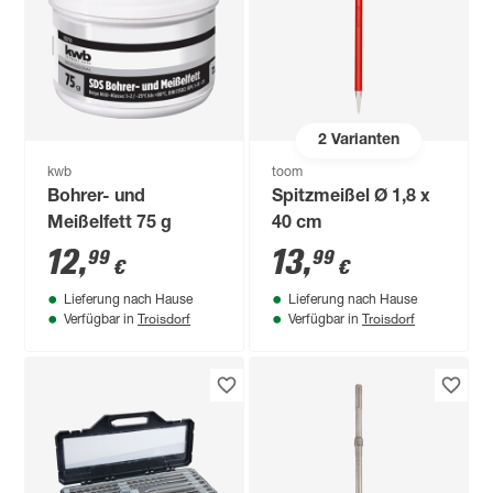
2
Varianten
kwb
toom
Bohrer- und
Spitzmeißel Ø 1,8 x
Meißelfett 75 g
40 cm
12
,
13
,
99
99
€
€
Lieferung nach Hause
Lieferung nach Hause
Troisdorf
Troisdorf
Verfügbar in
Verfügbar in