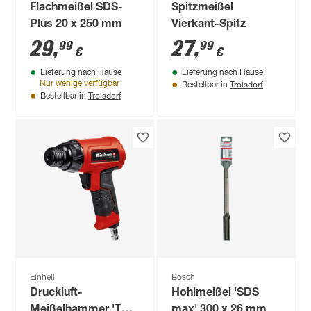
Flachmeißel SDS-
Spitzmeißel
Plus 20 x 250 mm
Vierkant-Spitz
29
,
27
,
99
99
€
€
Lieferung nach Hause
Lieferung nach Hause
Troisdorf
Nur wenige verfügbar
Bestellbar in
Troisdorf
Bestellbar in
Einhell
Bosch
Druckluft-
Hohlmeißel 'SDS
Meißelhammer 'TC-
max' 300 x 26 mm