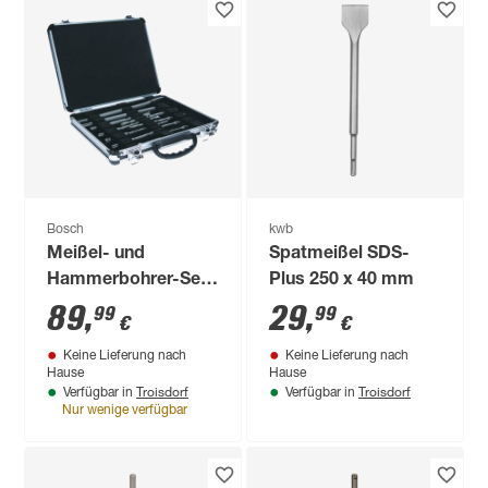
Bosch
kwb
Meißel- und
Spatmeißel SDS-
Hammerbohrer-Set
Plus 250 x 40 mm
'SDS plus 3' Ø 5-
89
,
29
,
99
99
€
€
12 mm 11-teilig
Keine Lieferung nach
Keine Lieferung nach
Hause
Hause
Troisdorf
Troisdorf
Verfügbar in
Verfügbar in
Nur wenige verfügbar