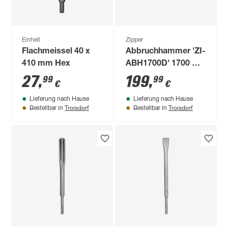
Einhell
Zipper
Flachmeissel 40 x
Abbruchhammer 'ZI-
410 mm Hex
ABH1700D' 1700 W
inklusive Meißel und
27
,
199
,
99
99
€
€
Koffer
Lieferung nach Hause
Lieferung nach Hause
Troisdorf
Troisdorf
Bestellbar in
Bestellbar in