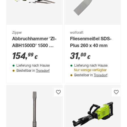
Zipper
wolfcraft
Abbruchhammer 'ZI-
Fliesenmeißel SDS-
ABH1500D' 1500 W
Plus 260 x 40 mm
inklusive Meißel und
154
,
31
,
99
00
€
€
Koffer
Lieferung nach Hause
Lieferung nach Hause
Troisdorf
Nur wenige verfügbar
Bestellbar in
Troisdorf
Bestellbar in