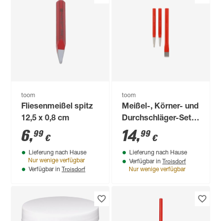
toom
toom
Fliesenmeißel spitz
Meißel-, Körner- und
12,5 x 0,8 cm
Durchschläger-Set
3-teilig
6
,
14
,
99
99
€
€
Lieferung nach Hause
Lieferung nach Hause
Troisdorf
Nur wenige verfügbar
Verfügbar in
Troisdorf
Verfügbar in
Nur wenige verfügbar