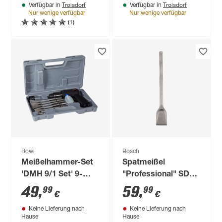
Troisdorf
Troisdorf
Verfügbar in
Verfügbar in
Nur wenige verfügbar
Nur wenige verfügbar
(1)
Rowi
Bosch
Meißelhammer-Set
Spatmeißel
'DMH 9/1 Set' 9-
"Professional" SDS-
teilig
max 50 x 350 mm
49
,
59
,
99
99
€
€
Keine Lieferung nach
Keine Lieferung nach
Hause
Hause