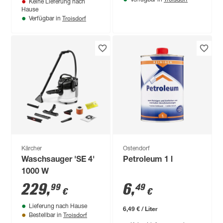
Verfügbar in
Keine Lieferung nach
Hause
Troisdorf
Verfügbar in
Kärcher
Ostendorf
Waschsauger 'SE 4'
Petroleum 1 l
1000 W
229
,
6
,
99
49
€
€
Lieferung nach Hause
6,49 € / Liter
Troisdorf
Bestellbar in