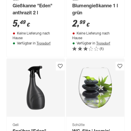
Gießkanne "Eden"
Blumengießkanne 1 l
anthrazit 2 l
grün
5
,
2
,
49
99
€
€
Keine Lieferung nach
Keine Lieferung nach
Hause
Hause
Troisdorf
Troisdorf
Verfügbar in
Verfügbar in
(1)
Geli
Schütte