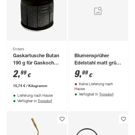
Enders
Gaskartusche Butan
Blumensprüher
190 g für Gaskocher
Edelstahl matt grün
Olymp
RAL 6011 matt
2
,
9
,
99
99
€
€
lackiert 0,5 l
Keine Lieferung nach
15,74 € / Kilogramm
Hause
Troisdorf
Verfügbar in
Lieferung nach Hause
Troisdorf
Verfügbar in