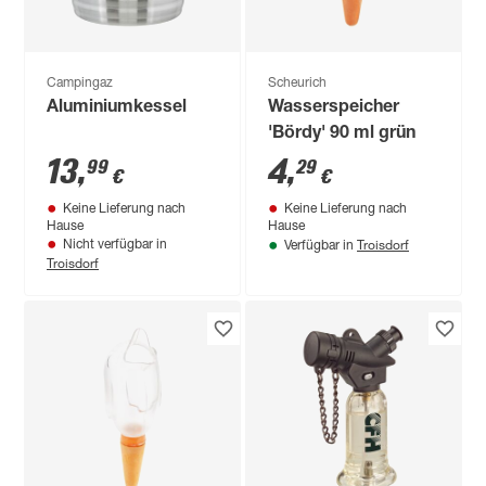
Campingaz
Scheurich
Aluminiumkessel
Wasserspeicher
'Bördy' 90 ml grün
13
,
4
,
99
29
€
€
Keine Lieferung nach
Keine Lieferung nach
Hause
Hause
Troisdorf
Nicht verfügbar in
Verfügbar in
Troisdorf