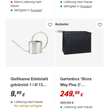
Keine Lieferung nach
Lieferung nach Hause
cm
Troisdorf
Hause
Verfügbar in
Troisdorf
Verfügbar in
Bestseller
- 110 €
Gießkanne Edelstahl
Gartenbox 'Stora
gebürstet 1 l Ø 13
Way Plus 2'
cm
Polypropylen
9
,
249
,
99
99
€
€
anthrazit 178 x 140 x
359,99 €
Lieferung nach Hause
109 cm
Nur wenige verfügbar
Lieferung nach Hause