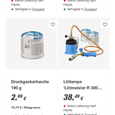
Keine Lieferung nach
Keine Lieferung nach
Hause
Hause
Troisdorf
Troisdorf
Verfügbar in
Verfügbar in
Druckgaskartusche
Lötlampe
190 g
'Lötmeister R 3000'
mehrfarbig 650 °C
2
,
38
,
99
49
€
€
Keine Lieferung nach
15,74 € / Kilogramm
Hause
Troisdorf