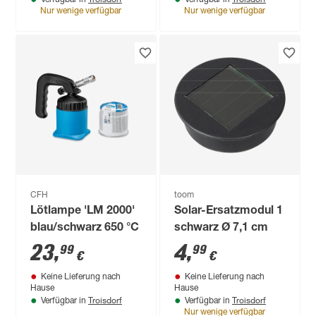
Verfügbar in
Verfügbar in
Nur wenige verfügbar
Nur wenige verfügbar
CFH
toom
Lötlampe 'LM 2000'
Solar-Ersatzmodul 1
blau/schwarz 650 °C
schwarz Ø 7,1 cm
23
,
4
,
99
99
€
€
Keine Lieferung nach
Keine Lieferung nach
Hause
Hause
Troisdorf
Troisdorf
Verfügbar in
Verfügbar in
Nur wenige verfügbar