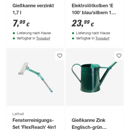
Gießkanne verzinkt
Elektrolötkolben 'E
1,7 l
100' blau/silbern 100
W, 350 °C
7
,
23
,
99
99
€
€
Lieferung nach Hause
Lieferung nach Hause
Troisdorf
Troisdorf
Verfügbar in
Verfügbar in
Leifheit
Fensterreinigungs-
Gießkanne Zink
Set 'FlexReach' 4in1
Englisch-grün