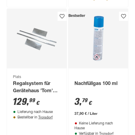
Bestseller
Plats
Regalsystem für
Nachfüllgas 100 ml
Gerätehaus 'Tom'
Metall silbern 69,5 x
129
,
3
,
99
79
€
€
170,5 x 26,5 cm
Lieferung nach Hause
37,90 € / Liter
Troisdorf
Bestellbar in
Keine Lieferung nach
Hause
Troisdorf
Verfügbar in