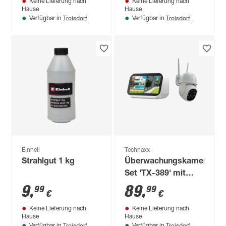
Keine Lieferung nach
Keine Lieferung nach
Hause
Hause
Troisdorf
Troisdorf
Verfügbar in
Verfügbar in
Einhell
Technaxx
Strahlgut 1 kg
Überwachungskamera-
Set 'TX-389' mit
Touchscreen
9
,
89
,
99
99
€
€
Keine Lieferung nach
Keine Lieferung nach
Hause
Hause
Troisdorf
Troisdorf