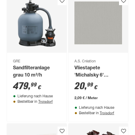
GRE
A.S. Création
Sandfilteranlage
Vliestapete
grau 10 m³/h
'Michalsky 6'
Gewebe grau 0,53 x
479
,
20
,
99
99
€
€
10,05 m
Lieferung nach Hause
2,09 € / Meter
Troisdorf
Bestellbar in
Lieferung nach Hause
Troisdorf
Bestellbar in