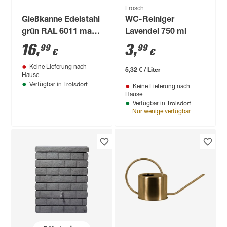
Frosch
Gießkanne Edelstahl
WC-Reiniger
grün RAL 6011 matt
Lavendel 750 ml
lackiert 1,5 l
16
,
3
,
99
99
€
€
Keine Lieferung nach
5,32 € / Liter
Hause
Troisdorf
Verfügbar in
Keine Lieferung nach
Hause
Troisdorf
Verfügbar in
Nur wenige verfügbar