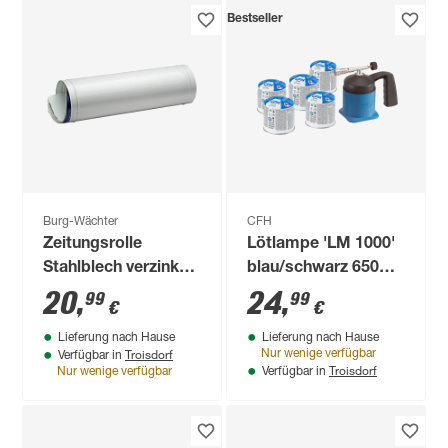
Bestseller
Burg-Wächter
CFH
Zeitungsrolle
Lötlampe 'LM 1000'
Stahlblech verzinkt
blau/schwarz 650
weiß Ø 120 x 400
°C, inkl. 5
20
,
24
,
99
99
€
€
mm
Kartuschen
Lieferung nach Hause
Lieferung nach Hause
Troisdorf
Nur wenige verfügbar
Verfügbar in
Troisdorf
Nur wenige verfügbar
Verfügbar in