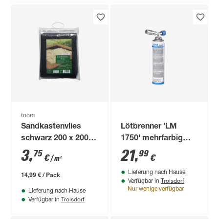
toom
Sandkastenvlies
Lötbrenner 'LM
schwarz 200 x 200
1750' mehrfarbig
cm
730 °C
3
,
21
,
75
99
€
€
/ m²
Lieferung nach Hause
14,99 € / Pack
Troisdorf
Verfügbar in
Nur wenige verfügbar
Lieferung nach Hause
Troisdorf
Verfügbar in