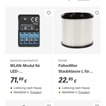
deutsche zauntechnik
Einhell
WLAN-Modul für
Faltenfilter
LED-
Staubklasse L für
Zaunbeleuchtung
Nass-
71
,
22
,
99
95
€
€
Trockensauger
Lieferung nach Hause
Lieferung nach Hause
Troisdorf
Troisdorf
Bestellbar in
Bestellbar in