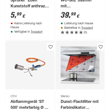
Sprüher "Eden"
WC-Sitz 'Jasmin'
Kunststoff anthrazit
mit
0,9 l
Absenkautomatik
5
,
39
,
99
99
€
€
Duroplast
Keine Lieferung nach
Lieferung nach Hause
Troisdorf
Hause
Bestellbar in
Troisdorf
(1)
Verfügbar in
CFH
Wenko
Abflammgerät 'ST
Dunst-Flachfilter mit
500' mehrfarbig Ø 50
Farbindikator