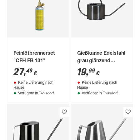
Feinlötbrennerset
Gießkanne Edelstahl
"CFH FB 131"
grau glänzend
lackiert 1 l
27
,
19
,
49
99
€
€
Keine Lieferung nach
Keine Lieferung nach
Hause
Hause
Troisdorf
Troisdorf
Verfügbar in
Verfügbar in