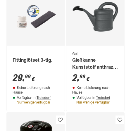
Geli
Fittinglötset 3-tlg.
Gießkanne
Kunststoff anthrazit
1 l
29
,
2
,
99
99
€
€
Keine Lieferung nach
Keine Lieferung nach
Hause
Hause
Troisdorf
Troisdorf
Verfügbar in
Verfügbar in
Nur wenige verfügbar
Nur wenige verfügbar