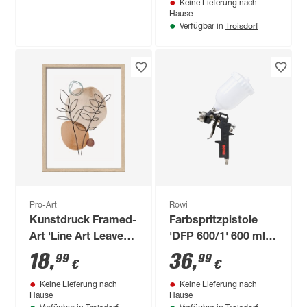
Keine Lieferung nach
Hause
Troisdorf
Verfügbar in
Pro-Art
Rowi
Kunstdruck Framed-
Farbspritzpistole
Art 'Line Art Leaves
'DFP 600/1' 600 ml,
l' 33 x 43 cm
200 l/min
18
,
36
,
99
99
€
€
Keine Lieferung nach
Keine Lieferung nach
Hause
Hause