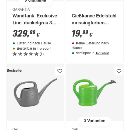
2
Varianten
GARANTIA
Wandtank 'Exclusive
Gießkanne Edelstahl
Line' dunkelgrau 300
messingfarben
l
glänzend lackiert 1 l
329
,
19
,
99
99
€
€
Lieferung nach Hause
Keine Lieferung nach
Troisdorf
Hause
Bestellbar in
Troisdorf
(1)
Verfügbar in
Bestseller
3
Varianten
Geli
Geli