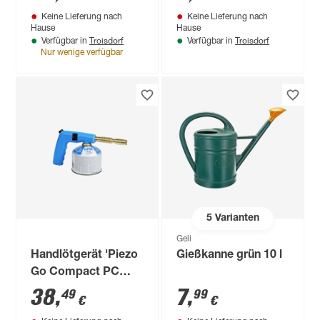
Keine Lieferung nach
Keine Lieferung nach
Hause
Hause
Troisdorf
Troisdorf
Verfügbar in
Verfügbar in
Nur wenige verfügbar
5
Varianten
Geli
Handlötgerät 'Piezo
Gießkanne grün 10 l
Go Compact PC
140' blau/gold 730
38
,
7
,
49
99
€
€
°C