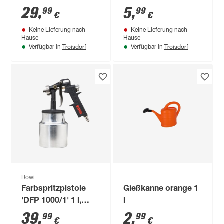
mm, 1800 °C
zuschneidbar 57 x
29
,
5
,
99
99
€
€
47 cm 2 Stück
Keine Lieferung nach
Keine Lieferung nach
Hause
Hause
Troisdorf
Troisdorf
Verfügbar in
Verfügbar in
Rowi
Farbspritzpistole
Gießkanne orange 1
'DFP 1000/1' 1 l,
l
130-250 l/min
39
,
2
,
99
99
€
€