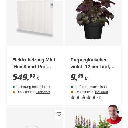
Elektroheizung Midi
Purpurglöckchen
'FlexiSmart Pro'
violett 12 cm Topf,
1950 W weiß 98 x 61
2er-Set
549
,
9
,
99
98
€
€
x 9 cm
Lieferung nach Hause
Lieferung nach Hause
Troisdorf
Troisdorf
Bestellbar in
Bestellbar in
(1)