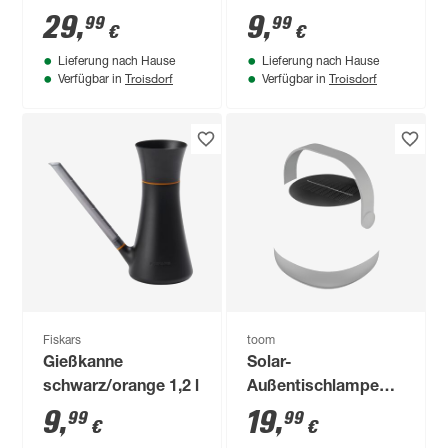
lackiert 28 x 13 x
29
,
9
,
99
99
€
€
17,5 cm 1,7 l
Lieferung nach Hause
Lieferung nach Hause
Troisdorf
Troisdorf
Verfügbar in
Verfügbar in
Fiskars
toom
Gießkanne
Solar-
schwarz/orange 1,2 l
Außentischlampe
250 lm neutralweiß
9
,
19
,
99
99
€
€
IP 44 12 x 10 x 13,1