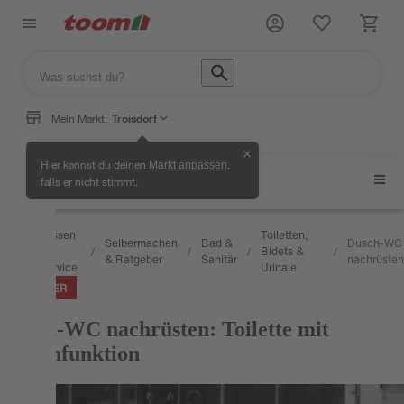
Mein Markt:
Troisdorf
✕
Hier kannst du deinen
,
Markt anpassen
Toiletten, Bidets & Urinale
falls er nicht stimmt.
Wissen
Toiletten,
Selbermachen
Bad &
Dusch-WC
&
Bidets &
/
/
/
/
/
& Ratgeber
Sanitär
nachrüsten
Service
Urinale
RATGEBER
Dusch-WC nachrüsten: Toilette mit
Waschfunktion