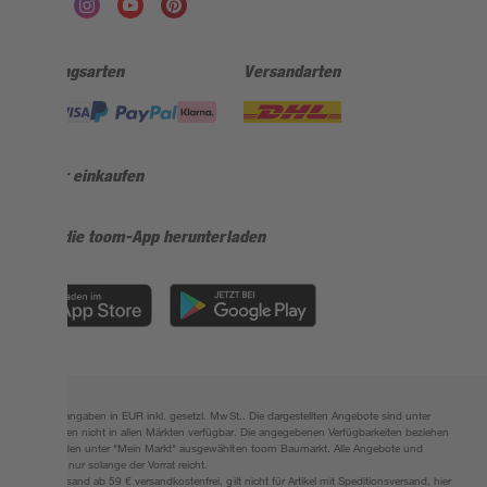
Zahlungsarten
Versandarten
Sicher einkaufen
Jetzt die toom-App herunterladen
Alle Preisangaben in EUR inkl. gesetzl. MwSt.. Die dargestellten Angebote sind unter
Umständen nicht in allen Märkten verfügbar. Die angegebenen Verfügbarkeiten beziehen
sich auf den unter "Mein Markt" ausgewählten toom Baumarkt. Alle Angebote und
Produkte nur solange der Vorrat reicht.
*Paketversand ab 59 € versandkostenfrei, gilt nicht für Artikel mit Speditionsversand, hier