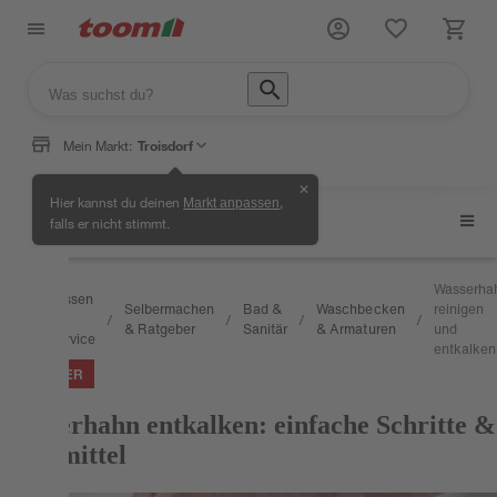
Mein Markt:
Troisdorf
✕
Hier kannst du deinen
,
Markt anpassen
Waschbecken & Armaturen
falls er nicht stimmt.
Wasserha
Wissen
Selbermachen
Bad &
Waschbecken
reinigen
&
/
/
/
/
/
& Ratgeber
Sanitär
& Armaturen
und
Service
entkalken
RATGEBER
Wasserhahn entkalken: einfache Schritte &
Hausmittel