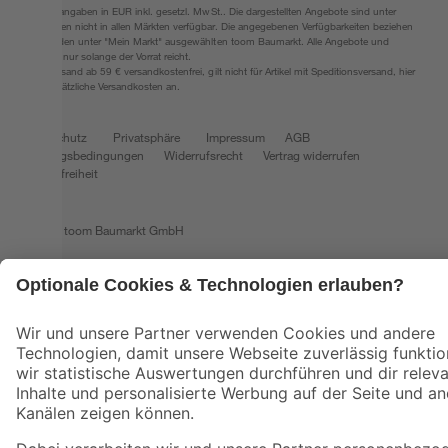
Alle Preisangaben in EUR inkl. gesetzl. MwSt.. Die dargestellten Angebote sind unter
Umständen nicht in allen Märkten verfügbar. Die angegebenen Verfügbarkeiten beziehen
sich auf den unter "Mein Markt" ausgewählten toom Baumarkt. Alle Angebote und
Produkte nur solange der Vorrat reicht.
*Paketversand ab 59 € versandkostenfrei, gilt nicht für Artikel mit Speditionsversand, hier
fallen zusätzliche Versandkosten an.
Datenschutz
Privatsphäre
Impressum
AGB
Nutzungsbedingungen
Widerrufsrecht
Vertrag widerrufen
Barrierefreiheit
© 2026 toom Baumarkt GmbH