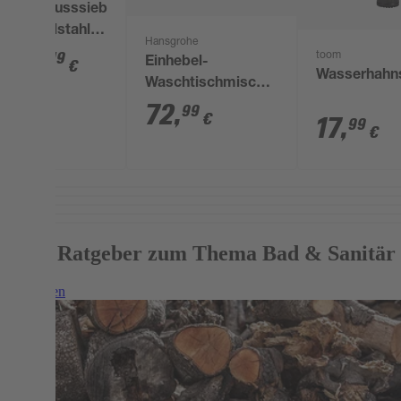
Abflusssieb
Edelstahl
Hansgrohe
schwarz Ø
5
,
19
toom
Einhebel-
€
7 cm, 2
Wasserhahns
Waschtischmischer
Stück
'Focus' mit
72
,
99
€
17
,
99
Zugstangen-
€
Ablaufgarnitur
chromfarben
Mehr Ratgeber zum Thema Bad & Sanitär
Weiterlesen