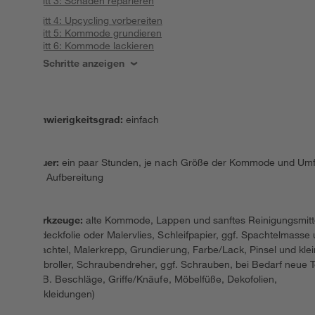
Schritt 3: Schäden reparieren
Schritt 4: Upcycling vorbereiten
Schritt 5: Kommode grundieren
Schritt 6: Kommode lackieren
Alle Schritte anzeigen
Schwierigkeitsgrad
:
einfach
Dauer
:
ein paar Stunden, je nach Größe der Kommode und Um
der Aufbereitung
Werkzeuge
:
alte Kommode, Lappen und sanftes Reinigungsmitt
Abdeckfolie oder Malervlies, Schleifpapier, ggf. Spachtelmasse
Spachtel, Malerkrepp, Grundierung, Farbe/Lack, Pinsel und klei
Farbroller, Schraubendreher, ggf. Schrauben, bei Bedarf neue T
(z. B. Beschläge, Griffe/Knäufe, Möbelfüße, Dekofolien,
Verkleidungen)