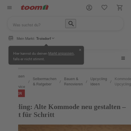
Mein Markt:
Troisdorf
✕
Hier kannst du deinen
,
Markt anpassen
Upcycling Ideen
falls er nicht stimmt.
Wissen
Selbermachen
Bauen &
Upcycling
Kommod
&
/
/
/
/
/
& Ratgeber
Renovieren
Ideen
Upcycling
Service
RATGEBER
Upcycling: Alte Kommode neu gestalten –
Schritt für Schritt