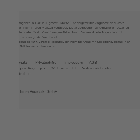
Alle Preisangaben in EUR inkl. gesetzl. MwSt.. Die dargestellten Angebote sind unter
Umständen nicht in allen Märkten verfügbar. Die angegebenen Verfügbarkeiten beziehen
sich auf den unter "Mein Markt" ausgewählten toom Baumarkt. Alle Angebote und
Produkte nur solange der Vorrat reicht.
*Paketversand ab 59 € versandkostenfrei, gilt nicht für Artikel mit Speditionsversand, hier
fallen zusätzliche Versandkosten an.
Datenschutz
Privatsphäre
Impressum
AGB
Nutzungsbedingungen
Widerrufsrecht
Vertrag widerrufen
Barrierefreiheit
© 2026 toom Baumarkt GmbH