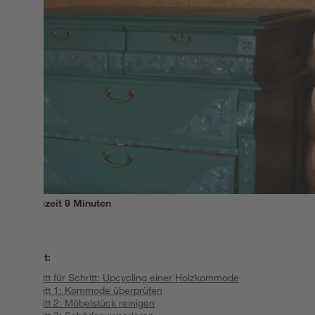
Lesezeit
9
Minuten
Inhalt
:
Schritt für Schritt: Upcycling einer Holzkommode
Schritt 1: Kommode überprüfen
Schritt 2: Möbelstück reinigen