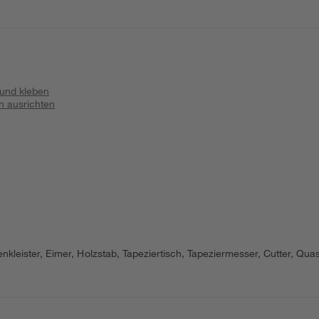
 und kleben
n ausrichten
leister, Eimer, Holzstab, Tapeziertisch, Tapeziermesser, Cutter, Quas