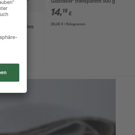
Glasfaser' transparent 500 g
14
,
19
€
28,38 € / Kilogramm
faser- und Vlies
ent 500 g