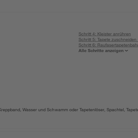
Schritt 4: Kleister anrühren
Schritt 5: Tapete zuschneiden
Schritt 6: Raufasertapetenbah
Alle Schritte anzeigen
g
, Kreppband, Wasser und Schwamm oder Tapetenlöser, Spachtel, Tapetenk