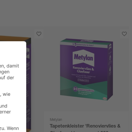
Metylan
Tapetenkleister 'Renoviervlies &