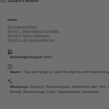
Lesezeit
8
Minuten
Inhalt
:
Zur Videoanleitung
Schritt 1: Materialbedarf ermitteln
Schritt 2: Raum vorbereiten
Schritt 3: alte Tapete entfernen
Schwierigkeitsgrad
:
Mittel
Dauer
:
1 Tag oder länger, je nach Raumgröße und Vorerfahrun
Werkzeuge
:
Zollstock, Raufasertapete, Abdeckfolie oder -flies
Bleistift, Wasserwaage, Leiter, Tapezierbürste, Besenstiel