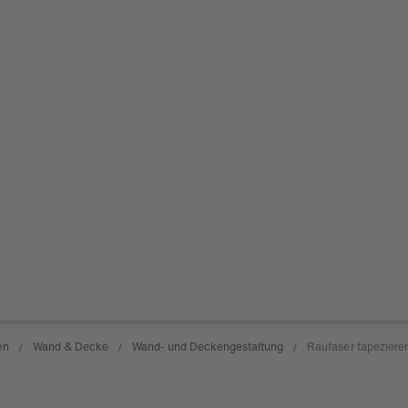
en
Wand & Decke
Wand- und Deckengestaltung
Raufaser tapeziere
/
/
/