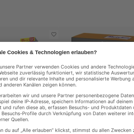
Metylan
Tapetenkleister
'Raufaser' 180 g +
10 %
7
,
89
€
39,45 € / Kilogramm