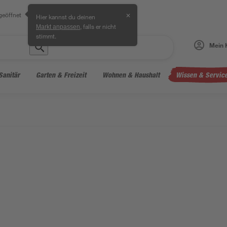
geöffnet
✕
Hier kannst du deinen
, falls er nicht
Markt anpassen
stimmt.
Mein 
Sanitär
Garten & Freizeit
Wohnen & Haushalt
Wissen & Servic