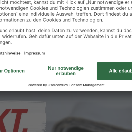
Metylan
Tapeziergerätekleister für Rau
'TG Hohe Reichweite' transpar
22
,
99
€
45,98 € / Kilogramm