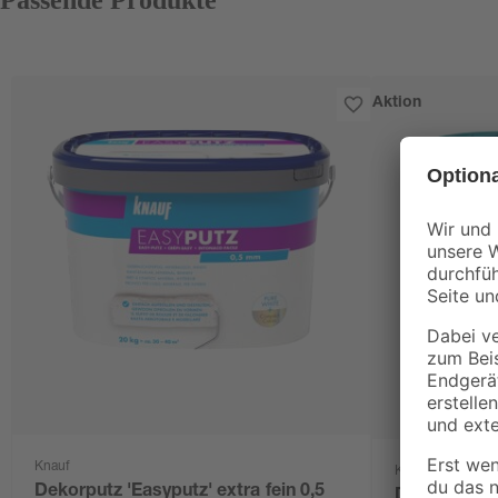
Aktion
Knauf
Knauf
Dekorputz 'Easyputz' extra fein 0,5
Dekorputz 'E