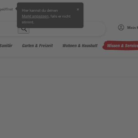
geöffnet
✕
Hier kannst du deinen
, falls er nicht
Markt anpassen
stimmt.
Mein 
Sanitär
Garten & Freizeit
Wohnen & Haushalt
Wissen & Servic