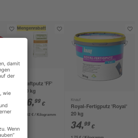
Mengenrabatt
Haftputz 'FF'
40 kg
16
,
99
Knauf
€
Royal-Fertigputz 'Royal'
0,42 € / Kilogramm
20 kg
34
,
99
0
€
1,75 € / Kilogramm