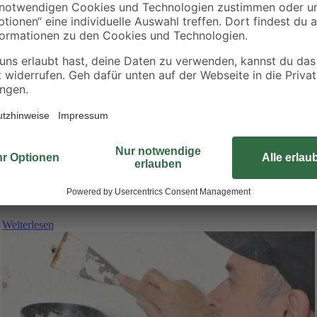
54
,
99
€
2,75 € / Kilogramm
amm
Weiterlesen