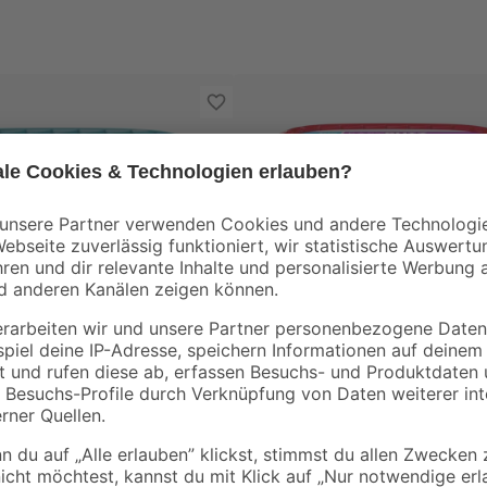
Knauf
Dekorputz 'Easyputz' fein 1,
mm 20 kg
asy Putz' extra fein 0,2