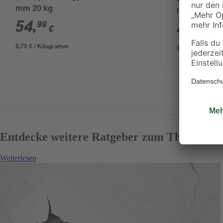
mm 20 kg
mm 20 kg
54
,
99
49
,
99
€
€
2,75 € / Kilogramm
2,50 € / Kilogr
Entdecke weitere Ratgeber zum Thema
Weiterlesen