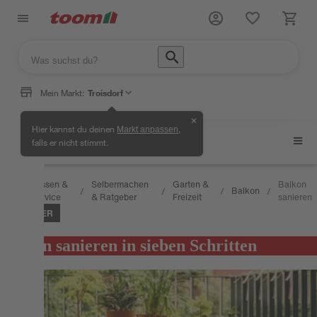
Mein Markt:
Troisdorf
✕
Hier kannst du deinen
,
Markt anpassen
Balkon
falls er nicht stimmt.
Wissen &
Selbermachen
Garten &
Balkon
Balkon
/
/
/
/
/
Service
& Ratgeber
Freizeit
sanieren
RATGEBER
Balkon sanieren in sieben Schritten