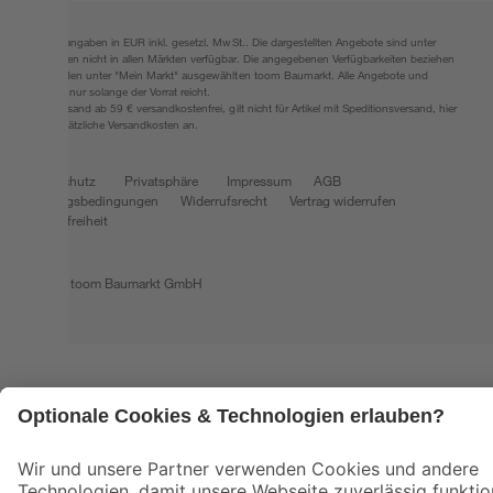
Alle Preisangaben in EUR inkl. gesetzl. MwSt.. Die dargestellten Angebote sind unter
Umständen nicht in allen Märkten verfügbar. Die angegebenen Verfügbarkeiten beziehen
sich auf den unter "Mein Markt" ausgewählten toom Baumarkt. Alle Angebote und
Produkte nur solange der Vorrat reicht.
*Paketversand ab 59 € versandkostenfrei, gilt nicht für Artikel mit Speditionsversand, hier
fallen zusätzliche Versandkosten an.
Datenschutz
Privatsphäre
Impressum
AGB
Nutzungsbedingungen
Widerrufsrecht
Vertrag widerrufen
Barrierefreiheit
© 2026 toom Baumarkt GmbH