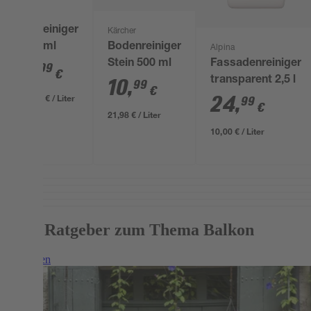
Vorreiniger
Kärcher
500 ml
Bodenreiniger
Alpina
Stein 500 ml
Fassadenreiniger
9
,
99
€
transparent 2,5 l
10
,
99
€
19,98 € / Liter
24
,
99
€
21,98 € / Liter
10,00 € / Liter
Mehr Ratgeber zum Thema Balkon
Weiterlesen