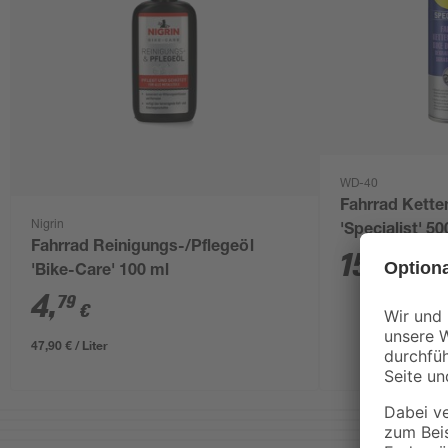
WD-40
Fahrrad Ketten
Nigrin
'Specialist' 50
Fahrrad Reinigungs-/Pflegeöl
15
,
99
€
'Bike-Care' 100 ml
4
,
79
€
47,90 € / Liter