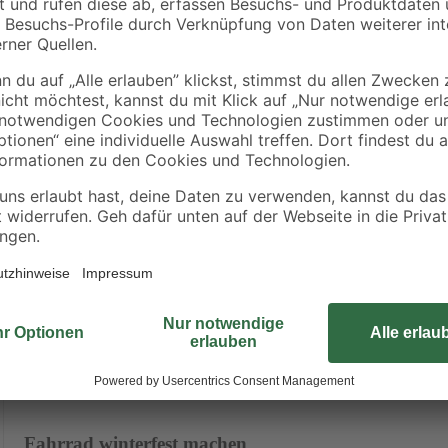
Weiterlesen
RATGEBER
Fahrrad winterfest machen