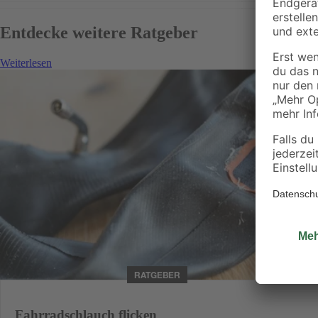
Entdecke weitere Ratgeber
Weiterlesen
RATGEBER
Fahrradschlauch flicken