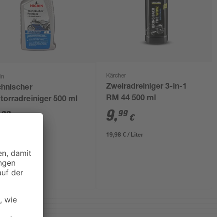
Kärcher
in
Zweiradreiniger 3-in-1
chnischer
RM 44 500 ml
torradreiniger 500 ml
9
,
,
99
99
€
€
19,98 € / Liter
8 € / Liter