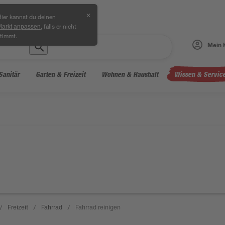
✕
ier kannst du deinen
, falls er nicht
Markt anpassen
timmt.
Mein 
Sanitär
Garten & Freizeit
Wohnen & Haushalt
Wissen & Servic
Freizeit
Fahrrad
Fahrrad reinigen
/
/
/