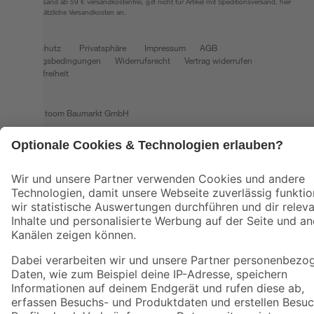
*Paketversand ab 59 € versandkostenfrei, gilt nicht für Artikel mit Speditionsversand, hier
fallen zusätzliche Versandkosten an.
Datenschutz
Privatsphäre
Impressum
AGB
Nutzungsbedingungen
Widerrufsrecht
Vertrag widerrufen
Barrierefreiheit
© 2026 toom Baumarkt GmbH