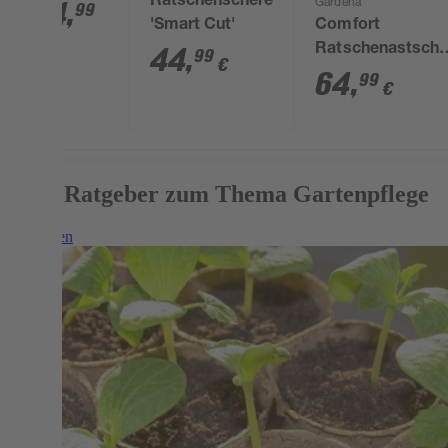
Ratschenschere
Bypass
44
,
Gardena
99
'Smart Cut'
Comfort
52-67 cm
Ratschenastsche
44
,
99
€
€
"Smart Cut" 59 
64
,
99
€
Mehr Ratgeber zum Thema Gartenpflege
Weiterlesen