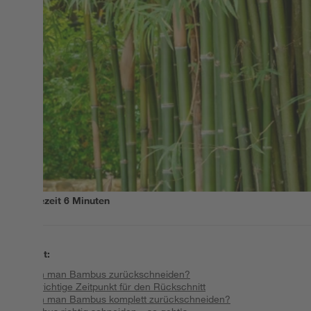
Lesezeit
6
Minuten
Inhalt
:
Kann man Bambus zurückschneiden?
Der richtige Zeitpunkt für den Rückschnitt
Kann man Bambus komplett zurückschneiden?