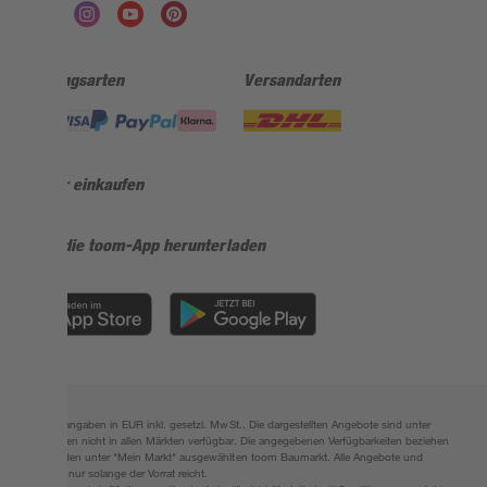
Zahlungsarten
Versandarten
Sicher einkaufen
Jetzt die toom-App herunterladen
Alle Preisangaben in EUR inkl. gesetzl. MwSt.. Die dargestellten Angebote sind unter
Umständen nicht in allen Märkten verfügbar. Die angegebenen Verfügbarkeiten beziehen
sich auf den unter "Mein Markt" ausgewählten toom Baumarkt. Alle Angebote und
Produkte nur solange der Vorrat reicht.