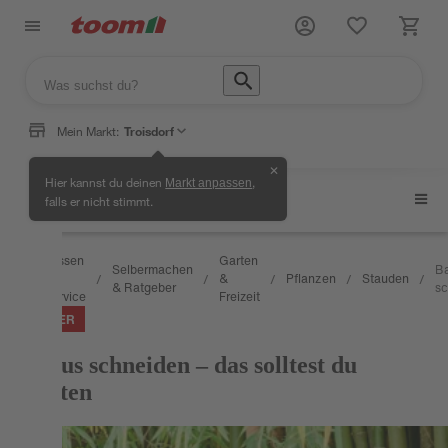
Mein Markt:
Troisdorf
✕
Hier kannst du deinen
,
Markt anpassen
Stauden
falls er nicht stimmt.
Wissen
Garten
Selbermachen
B
&
&
Pflanzen
Stauden
/
/
/
/
/
/
& Ratgeber
sc
Service
Freizeit
RATGEBER
Bambus schneiden – das solltest du
beachten