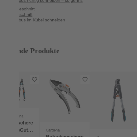
Bambus richtig schneiden – so geht's
Pflegeschnitt
Formschnitt
Bambus im Kübel schneiden
Passende Produkte
Gardena
Astschere
'TeleCut'
Gardena