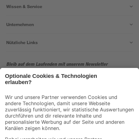
Wissen & Service
Unternehmen
Nützliche Links
Bleib auf dem Laufenden mit unserem Newsletter
Der toom Newsletter: Keine Angebote und Aktionen mehr verpassen!
Zur Newsletter Anmeldung
Folge uns