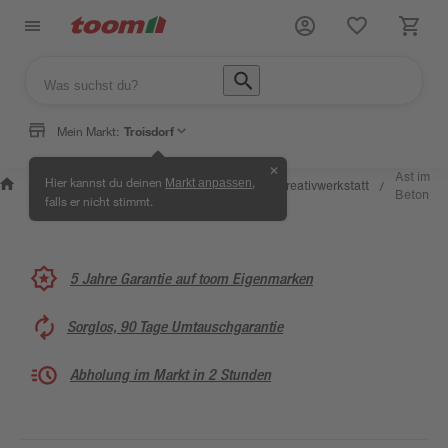
Mein Markt:
Troisdorf
✕
Wissen &
Selbermachen &
Ast im
Hier kannst du deinen
,
Markt anpassen
Kreativwerkstatt
/
/
/
/
Service
Ratgeber
Beton
falls er nicht stimmt.
5 Jahre Garantie auf toom Eigenmarken
Sorglos, 90 Tage Umtauschgarantie
Abholung im Markt in 2 Stunden