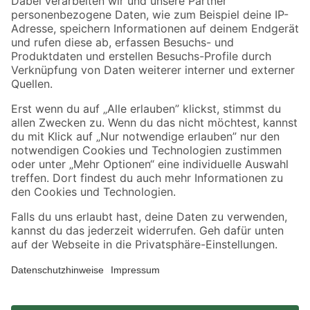
Zahlungsarten
Versandarten
Sicher einkaufen
Jetzt die toom-App herunterladen
Alle Preisangaben in EUR inkl. gesetzl. MwSt.. Die dargestellten Angebote sind unter
Umständen nicht in allen Märkten verfügbar. Die angegebenen Verfügbarkeiten beziehen
sich auf den unter "Mein Markt" ausgewählten toom Baumarkt. Alle Angebote und
Produkte nur solange der Vorrat reicht.
*Paketversand ab 59 € versandkostenfrei, gilt nicht für Artikel mit Speditionsversand, hier
fallen zusätzliche Versandkosten an.