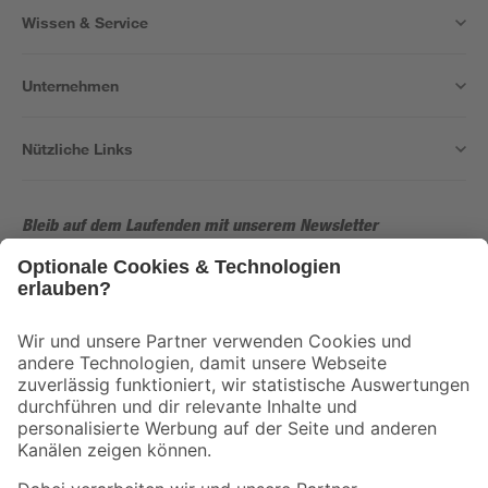
Wissen & Service
Unternehmen
Nützliche Links
Bleib auf dem Laufenden mit unserem Newsletter
Der toom Newsletter: Keine Angebote und Aktionen mehr verpassen!
Zur Newsletter Anmeldung
Folge uns