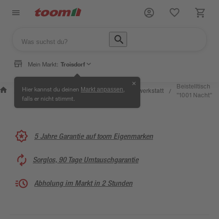
Mein Markt:
Troisdorf
✕
Wissen &
Selbermachen
Beistelltisch
Hier kannst du deinen
,
Markt anpassen
Kreativwerkstatt
/
/
/
/
Service
& Ratgeber
"1001 Nacht"
falls er nicht stimmt.
5 Jahre Garantie auf toom Eigenmarken
Sorglos, 90 Tage Umtauschgarantie
Abholung im Markt in 2 Stunden