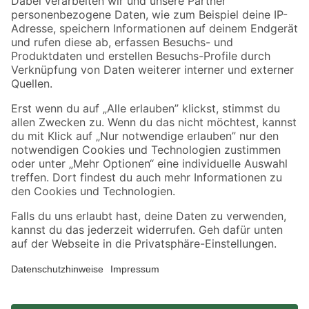
Zahlungsarten
Versandarten
Sicher einkaufen
Jetzt die toom-App herunterladen
Alle Preisangaben in EUR inkl. gesetzl. MwSt.. Die dargestellten Angebote sind unter
Umständen nicht in allen Märkten verfügbar. Die angegebenen Verfügbarkeiten beziehen
sich auf den unter "Mein Markt" ausgewählten toom Baumarkt. Alle Angebote und
Produkte nur solange der Vorrat reicht.
*Paketversand ab 59 € versandkostenfrei, gilt nicht für Artikel mit Speditionsversand, hier
fallen zusätzliche Versandkosten an.