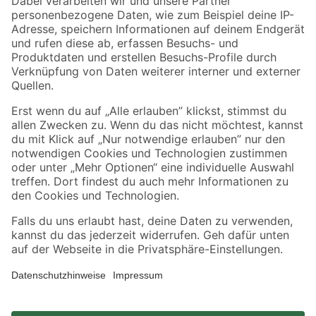
Zahlungsarten
Versandarten
Sicher einkaufen
Jetzt die toom-App herunterladen
Alle Preisangaben in EUR inkl. gesetzl. MwSt.. Die dargestellten Angebote sind unter
Umständen nicht in allen Märkten verfügbar. Die angegebenen Verfügbarkeiten beziehen
sich auf den unter "Mein Markt" ausgewählten toom Baumarkt. Alle Angebote und
Produkte nur solange der Vorrat reicht.
*Paketversand ab 59 € versandkostenfrei, gilt nicht für Artikel mit Speditionsversand, hier
fallen zusätzliche Versandkosten an.