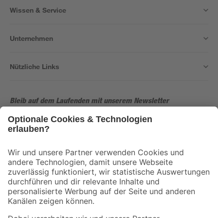
Wissen & Service
Unternehmen
Nützliche Links
Bleib auf dem Laufenden mit unserem Newsletter
Der toom Newsletter: Keine Angebote und Aktionen mehr verpassen!
Zur Newsletter Anmeldung
Folge uns