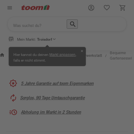
Mein Markt:
Troisdorf
✕
Wissen &
Selbermachen
Bequeme
Hier kannst du deinen
,
Markt anpassen
Kreativwerkstatt
/
/
/
/
Service
& Ratgeber
Gartensessel
falls er nicht stimmt.
5 Jahre Garantie auf toom Eigenmarken
Sorglos, 90 Tage Umtauschgarantie
Abholung im Markt in 2 Stunden