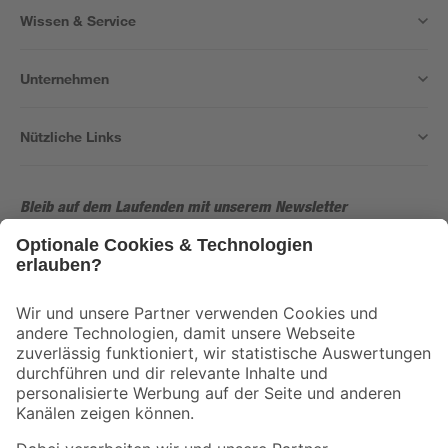
Wissen & Service
Unternehmen
Nützliche Links
Bleib auf dem Laufenden mit unserem Newsletter
Der toom Newsletter: Keine Angebote und Aktionen mehr verpassen!
Zur Newsletter Anmeldung
Folge uns