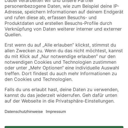
Zahlungsarten
Versandarten
Sicher einkaufen
Jetzt die toom-App herunterladen
Alle Preisangaben in EUR inkl. gesetzl. MwSt.. Die dargestellten Angebote sind unter
Umständen nicht in allen Märkten verfügbar. Die angegebenen Verfügbarkeiten beziehen
sich auf den unter "Mein Markt" ausgewählten toom Baumarkt. Alle Angebote und
Produkte nur solange der Vorrat reicht.
*Paketversand ab 59 € versandkostenfrei, gilt nicht für Artikel mit Speditionsversand, hier
fallen zusätzliche Versandkosten an.