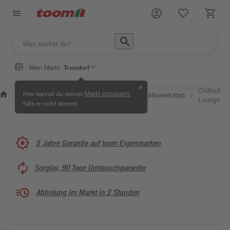
Mein Markt:
Troisdorf
✕
Wissen &
Selbermachen &
Chillout
Hier kannst du deinen
,
Markt anpassen
Kreativwerkstatt
/
/
/
/
Service
Ratgeber
Lounge
falls er nicht stimmt.
5 Jahre Garantie auf toom Eigenmarken
Sorglos, 90 Tage Umtauschgarantie
Abholung im Markt in 2 Stunden