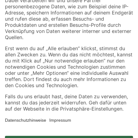
Zahlungsarten
Versandarten
Sicher einkaufen
Jetzt die toom-App herunterladen
Alle Preisangaben in EUR inkl. gesetzl. MwSt.. Die dargestellten Angebote sind unter
Umständen nicht in allen Märkten verfügbar. Die angegebenen Verfügbarkeiten beziehen
sich auf den unter "Mein Markt" ausgewählten toom Baumarkt. Alle Angebote und
Produkte nur solange der Vorrat reicht.
*Paketversand ab 59 € versandkostenfrei, gilt nicht für Artikel mit Speditionsversand, hier
fallen zusätzliche Versandkosten an.