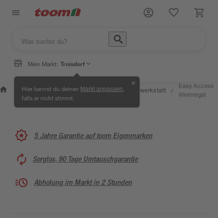
Mein Markt:
Troisdorf
✕
Wissen &
Selbermachen
Easy Access
Hier kannst du deinen
,
Markt anpassen
Kreativwerkstatt
/
/
/
/
Service
& Ratgeber
Weinregal
falls er nicht stimmt.
5 Jahre Garantie auf toom Eigenmarken
Sorglos, 90 Tage Umtauschgarantie
Abholung im Markt in 2 Stunden