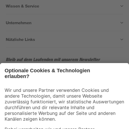
Wissen & Service
Unternehmen
Nützliche Links
Bleib auf dem Laufenden mit unserem Newsletter
Der toom Newsletter: Keine Angebote und Aktionen mehr verpassen!
Zur Newsletter Anmeldung
Folge uns